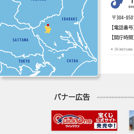
〒304-
【電話番号
【開庁時間
© Shimotsuma
バナー広告