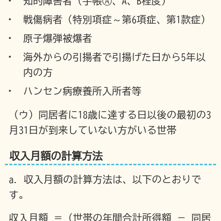
知的障害者（手帳Ⓐ、A、B程度）
戦傷病者（特別項症～第6項症、第1款症）
原子爆弾被爆者
海外からの引揚者で引揚げた日から5年以
内の方
ハンセン病療養所入所者等
（ウ）同居者に18歳に達する日以後の最初の3
月31日が到来していない方がいる世帯
収入月額の計算方法
a. 収入月額の計算方法は、以下のとおりで
す。
収入月額 ＝（世帯の年間合計所得額 － 同居