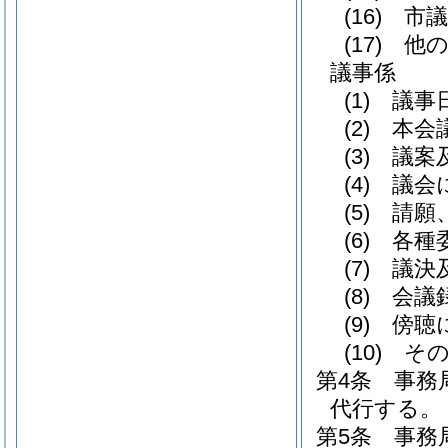
(16)
市議
(17)
他の
議事係
(1)
議事日
(2)
本会議
(3)
議案及
(4)
議会に
(5)
請願、
(6)
各種委
(7)
議決及
(8)
会議録
(9)
傍聴に
(10)
その
第4条
事務
代行する。
第5条
事務