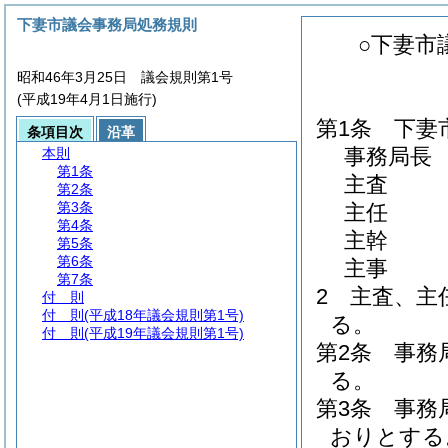
下妻市議会事務局処務規則
○下妻市
昭和46年3月25日 議会規則第1号
(平成19年4月1日施行)
第1条
下妻
条項目次
沿革
事務局長
本則
第1条
主査
第2条
第3条
主任
第4条
主幹
第5条
第6条
主事
第7条
2
主査、主
付 則
付 則
(平成18年議会規則第1号)
る。
付 則
(平成19年議会規則第1号)
第2条
事務
る。
第3条
事務
おりとする