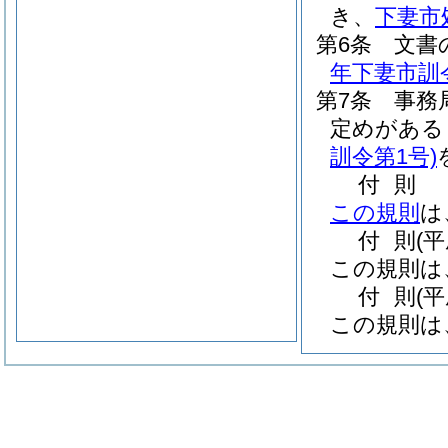
き、
下妻市
第6条
文書
年下妻市訓令
第7条
事務
定めがある
訓令第1号)
付
則
この規則
は
付
則
(
この規則は
付
則
(
この規則は