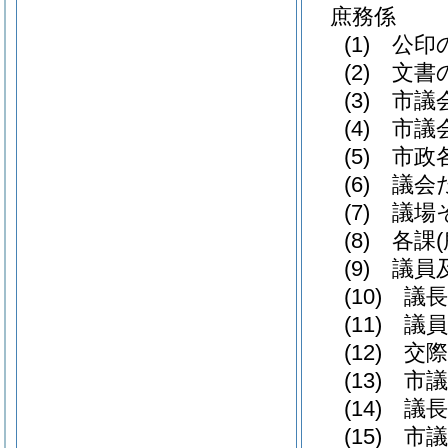
庶務係
(1)
公印の
(2)
文書の
(3)
市議会
(4)
市議会
(5)
市政各
(6)
議会だ
(7)
議場そ
(8)
各課
(9)
議員及
(10)
議長
(11)
議員
(12)
交際
(13)
市議
(14)
議長
(15)
市議