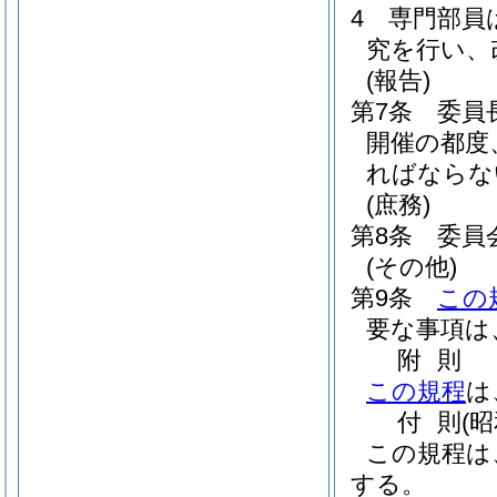
4
専門部員
究を行い、
(報告)
第7条
委員
開催の都度
ればならな
(庶務)
第8条
委員
(その他)
第9条
この
要な事項は
附
則
この規程
は
付
則
(
この規程は
する。