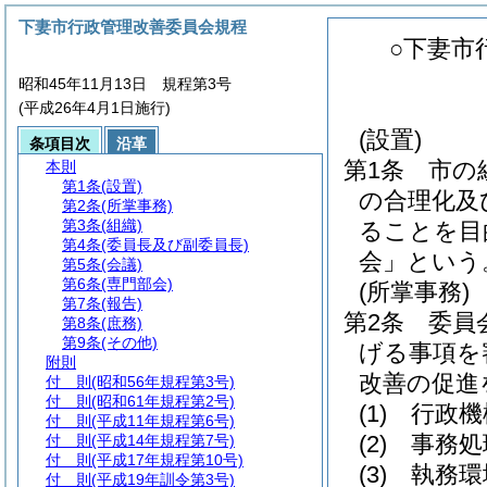
下妻市行政管理改善委員会規程
○下妻市
昭和45年11月13日 規程第3号
(平成26年4月1日施行)
(設置)
条項目次
沿革
第1条
市の
本則
第1条
(設置)
の合理化及
第2条
(所掌事務)
第3条
(組織)
ることを目
第4条
(委員長及び副委員長)
会」という
第5条
(会議)
第6条
(専門部会)
(所掌事務)
第7条
(報告)
第2条
委員
第8条
(庶務)
第9条
(その他)
げる事項を
附則
改善の促進
付 則
(昭和56年規程第3号)
付 則
(昭和61年規程第2号)
(1)
行政機
付 則
(平成11年規程第6号)
(2)
事務処
付 則
(平成14年規程第7号)
付 則
(平成17年規程第10号)
(3)
執務環
付 則
(平成19年訓令第3号)