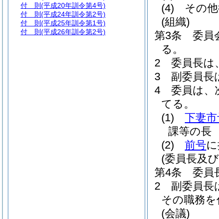
付 則
(平成20年訓令第4号)
(4)
その他
付 則
(平成24年訓令第2号)
(組織)
付 則
(平成25年訓令第1号)
付 則
(平成26年訓令第2号)
第3条
委員
る。
2
委員長は
3
副委員長
4
委員は、
てる。
(1)
下妻市
課等の長
(2)
前号
に
(委員長及び
第4条
委員
2
副委員長
その職務を
(会議)