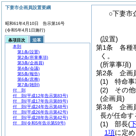
下妻市企画員設置要綱
○下妻市
昭和61年4月10日 告示第16号
(令和5年4月1日施行)
(設置)
条項目次
沿革
第1条
各種
本則
第1条
(設置)
く。
第2条
(所掌事項)
第3条
(企画員)
(所掌事項)
第4条
(会議)
第2条
企画
第5条
(報告)
第6条
(庶務)
(1)
特命事
第7条
(雑則)
(2)
その他
付 則
付 則
(平成12年告示第83号)
(企画員)
付 則
(平成17年告示第89号)
第3条
企画
付 則
(平成24年告示第48号)
付 則
(平成26年告示第42号)
長が任命す
付 則
(平成28年告示第42号)
(1)
部長
(
付 則
(令和5年告示第59号)
1項
に定め