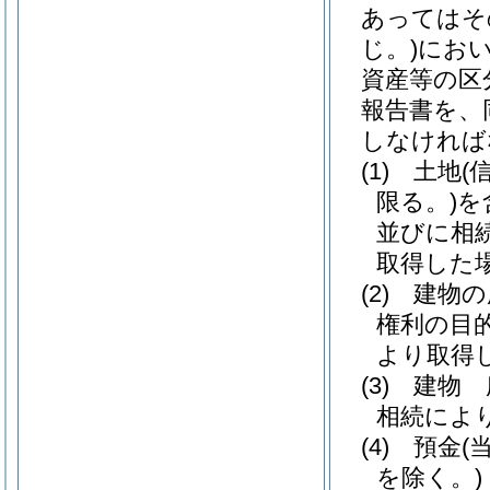
あってはそ
じ。)
にお
資産等の区
報告書を、
しなければ
(1)
土地
(
限る。)
を
並びに相
取得した
(2)
建物の
権利の目
より取得
(3)
建物 
相続によ
(4)
預金
(
を除く。)