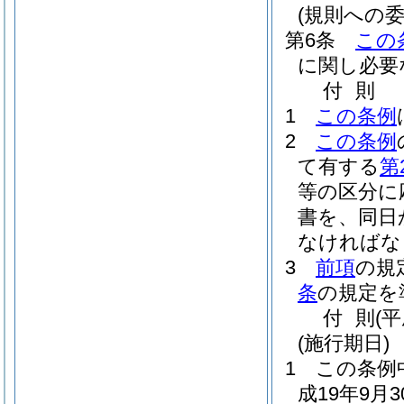
(規則への委
第6条
この
に関し必要
付
則
1
この条例
2
この条例
て有する
第
等の区分に
書を、同日
なければな
3
前項
の規
条
の規定を
付
則
(
(施行期日)
1
この条例
成19年9月