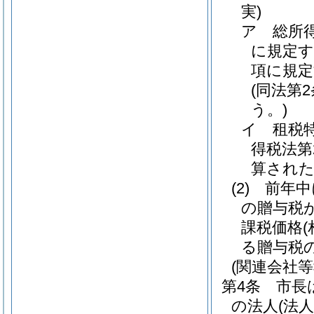
実)
ア
総所
に規定す
項に規定
(同法第
う。)
イ
租税
得税法第
算され
(2)
前年中
の贈与税
課税価格
る贈与税
(関連会社
第4条
市長
の法人
(法