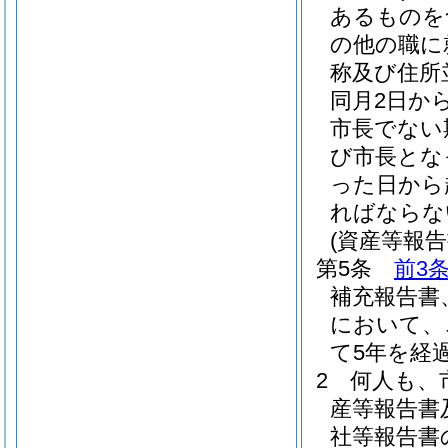
あるものを
の他の職に
称及び住所
同月2日か
市長でない
び市長とな
った日から
ればならな
(資産等報
第5条
前3
補充報告書
において、
て5年を経
2
何人も、
産等報告書
社等報告書