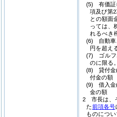
(5)
有価証
項及び第
との額面
っては、
れるべき
(6)
自動車
円を超え
(7)
ゴルフ
のに限る。
(8)
貸付金
付金の額
(9)
借入金
金の額
2
市長は、
た
前項各号
ものについ