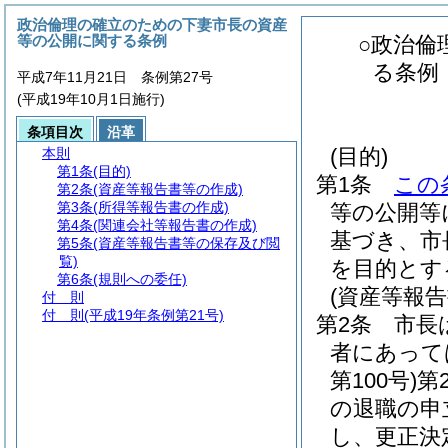
政治倫理の確立のための下妻市長の資産
等の公開に関する条例
○政治倫
る条例
平成7年11月21日 条例第27号
(平成19年10月1日施行)
条項目次
沿革
(目的)
本則
第1条
(目的)
第1条
この
第2条
(資産等報告書等の作成)
第3条
(所得等報告書の作成)
等の公開等
第4条
(関連会社等報告書の作成)
基づき、市
第5条
(資産等報告書等の保存及び閲
覧)
を目的とす
第6条
(規則への委任)
(資産等報告
付 則
付 則
(平成19年条例第21号)
第2条
市長
者にあって
第100号)
第
の退職の申
し、更正決