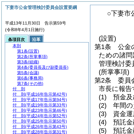
下妻市公金管理検討委員会設置要綱
○下妻市
平成13年11月30日 告示第59号
(令和8年4月1日施行)
(設置)
条項目次
沿革
第1条
公金
本則
第1条
(設置)
ための諸問
第2条
(所掌事項)
第3条
(組織)
管理検討委
第4条
(委員長及び副委員長)
(所掌事項)
第5条
(会議)
第6条
(事務局)
第2条
委員
第7条
(その他)
市長に報告
付 則
付 則
(平成16年告示第42号)
(1)
預金及
付 則
(平成17年告示第94号)
(2)
年間の
付 則
(平成19年告示第33号)
付 則
(平成23年告示第46号)
(3)
資金運
付 則
(平成24年告示第52号)
(4)
預託金
付 則
(平成25年告示第50号)
付 則
(平成26年告示第43号)
(5)
預託金
付 則
(平成28年告示第31号)