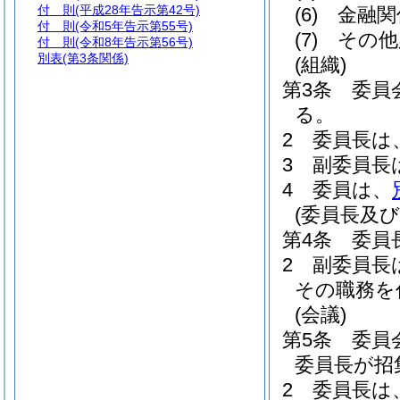
付 則
(平成28年告示第42号)
(6)
金融関
付 則
(令和5年告示第55号)
(7)
その他
付 則
(令和8年告示第56号)
別表
(第3条関係)
(組織)
第3条
委員
る。
2
委員長は
3
副委員長
4
委員は、
(委員長及び
第4条
委員
2
副委員長
その職務を
(会議)
第5条
委員
委員長が招
2
委員長は