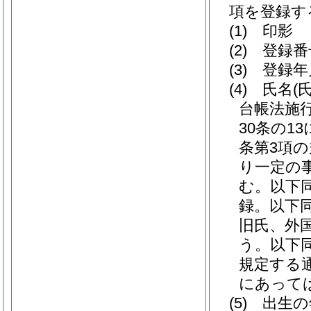
項を登録す
(1)
印影
(2)
登録番
(3)
登録年
(4)
氏名
(
台帳法施
30条の1
条第3項
り一定の
む。以下同
録。以下同
旧氏、外
う。以下同
規定する
にあって
(5)
出生の