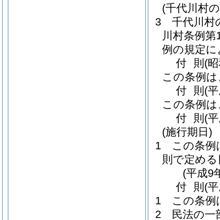
(千代川村
3
千代川村
川村条例第1
例の規定に
付
則
(
この条例は
付
則
(
この条例は
付
則
(
(施行期日)
1
この条例
則で定める
(平成9
付
則
(
1
この条例
2
民法の一