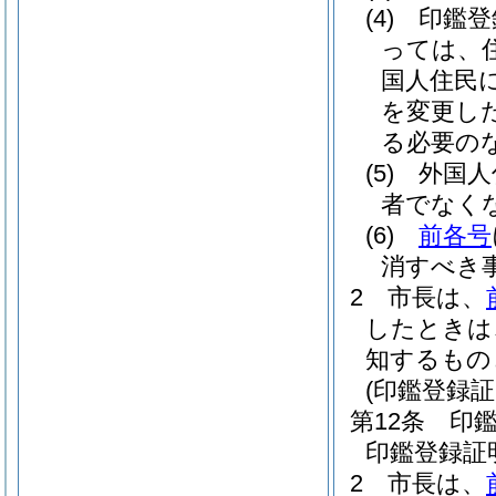
(4)
印鑑登
っては、
国人住民
を変更し
る必要の
(5)
外国人
者でなく
(6)
前各号
消すべき
2
市長は、
したときは
知するもの
(印鑑登録
第12条
印
印鑑登録証
2
市長は、