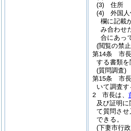
(3)
住所
(4)
外国人
欄に記載
み合わせ
合にあっ
(閲覧の禁止
第14条
市
する書類を
(質問調査)
第15条
市
いて調査す
2
市長は、
及び証明に
て質問させ
できる。
(下妻市行