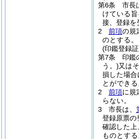
第6条
市長
けている旨
接、登録を
2
前項
の規
のとする。
(印鑑登録証
第7条
印鑑
う。)
又は
損した場合
とができる
2
前項
に規
らない。
3
市長は、
登録原票の
確認した上
ものとする