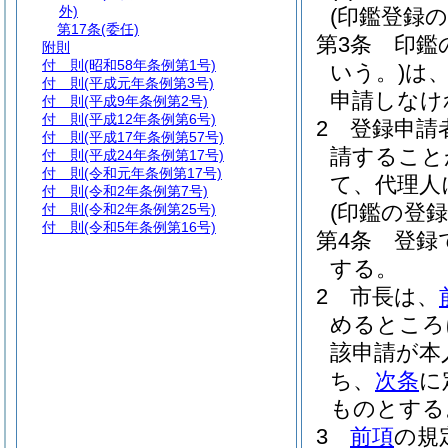
外)
(印鑑登録の
第17条
(委任)
第3条
印鑑
附則
付 則
(昭和58年条例第1号)
いう。)
は
付 則
(平成元年条例第3号)
申請しなけ
付 則
(平成9年条例第2号)
付 則
(平成12年条例第6号)
2
登録申請
付 則
(平成17年条例第57号)
請すること
付 則
(平成24年条例第17号)
付 則
(令和元年条例第17号)
て、代理人
付 則
(令和2年条例第7号)
(印鑑の登録
付 則
(令和2年条例第25号)
付 則
(令和5年条例第16号)
第4条
登録
する。
2
市長は、
めるところ
該申請が本
ち、
次条
に
ものとする
3
前項
の規