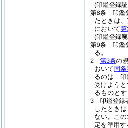
(印鑑登録証
第8条
印鑑
たときは、
において
第
(印鑑登録廃
第9条
印鑑
る。
2
第3条
の
おいて
同条
るのは「印
受けようと
るものとす
3
印鑑登録
したときは
ない。
この
定を準用す