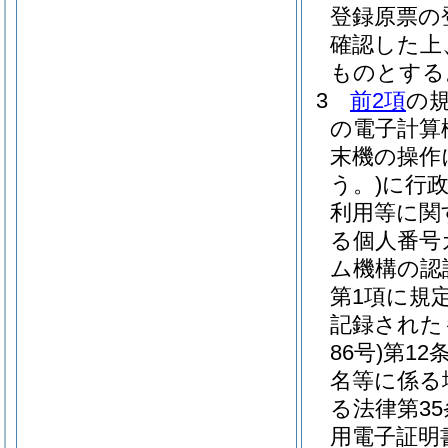
登録原票の
確認した上
ものとする
3
前2項
の
の電子計算
末機の操作
う。)
に行
利用等に関
る個人番号
ム機構の認
第1項に規
記録された
86号)
第12
名等に係る
る法律第3
用電子証明