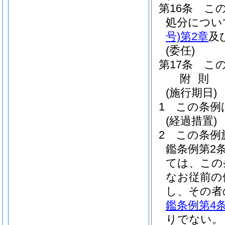
第16条
こ
処分につい
号)
第2章
及
(委任)
第17条
こ
附
則
(施行期日)
1
この条例
(経過措置)
2
この条例
鑑条例第2
ては、この
なお従前の
し、その者
鑑条例第4
りでない。