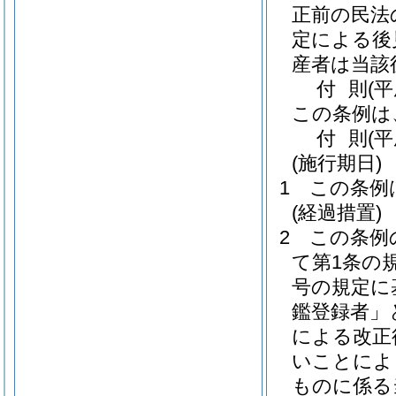
正前の民法
定による後
産者は当該
付
則
(
この条例は
付
則
(
(施行期日)
1
この条例
(経過措置)
2
この条例
て第1条の
号の規定に
鑑登録者」
による改正
いことによ
ものに係る