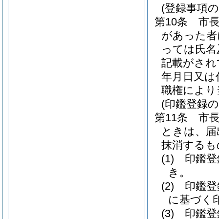
(登録事項の
第10条
市
があった者
っては氏名
記載がされ
年月日又は
職権により
(印鑑登録の
第11条
市
ときは、届
抹消するも
(1)
印鑑登
き。
(2)
印鑑登
に基づく
(3)
印鑑登