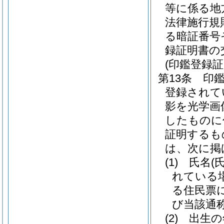
等に係る地
法律施行規
る暗証番号
録証明書の
(印鑑登録証
第13条
印
登録されて
影を光学画
したものに
証明するも
は、次に掲
(1)
氏名
(
れている
る住民票
び当該通称
(2)
出生の