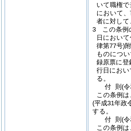
いて職権で
において、
者に対して
3
この条例
日において
律第77号)
ものについ
録原票に登
行日におい
る。
付
則
(
この条例は
(平成31年政令
する。
付
則
(
この条例は