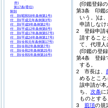
外)
(印鑑登録の
第17条
(委任)
第3条
印鑑
附則
付 則
(昭和58年条例第1号)
いう。)
は
付 則
(平成元年条例第3号)
申請しなけ
付 則
(平成9年条例第2号)
付 則
(平成12年条例第6号)
2
登録申請
付 則
(平成17年条例第57号)
請すること
付 則
(平成24年条例第17号)
付 則
(令和元年条例第17号)
て、代理人
付 則
(令和2年条例第7号)
(印鑑の登録
付 則
(令和2年条例第25号)
付 則
(令和5年条例第16号)
第4条
登録
する。
2
市長は、
めるところ
該申請が本
ち、
次条
に
ものとする
3
前項
の規