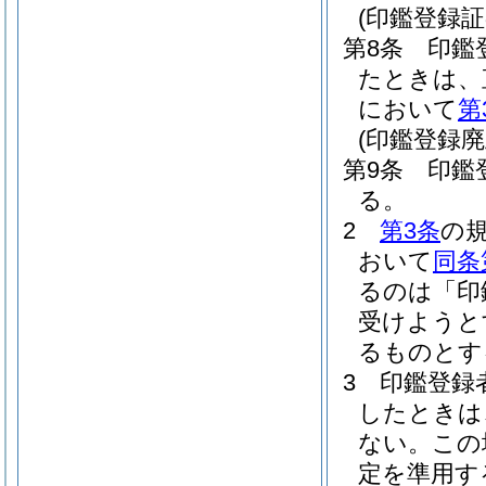
(印鑑登録証
第8条
印鑑
たときは、
において
第
(印鑑登録廃
第9条
印鑑
る。
2
第3条
の
おいて
同条
るのは「印
受けようと
るものとす
3
印鑑登録
したときは
ない。
この
定を準用す