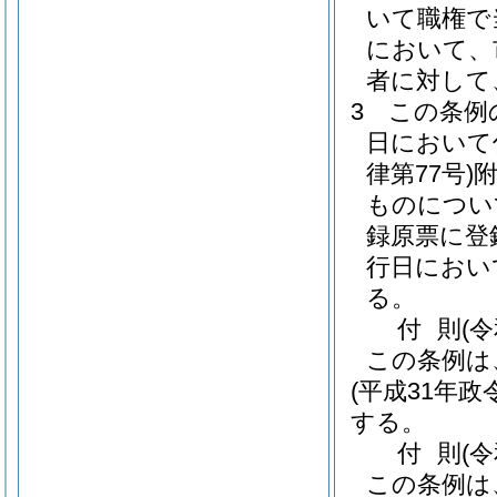
いて職権で
において、
者に対して
3
この条例
日において
律第77号)
ものについ
録原票に登
行日におい
る。
付
則
(
この条例は
(平成31年政令
する。
付
則
(
この条例は