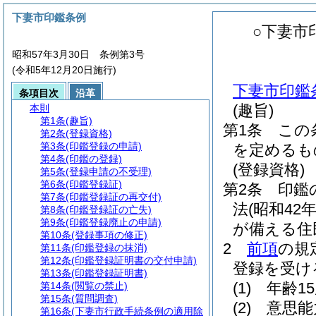
下妻市印鑑条例
○下妻市
昭和57年3月30日 条例第3号
(令和5年12月20日施行)
下妻市印鑑
条項目次
沿革
(趣旨)
本則
第1条
(趣旨)
第1条
この
第2条
(登録資格)
第3条
(印鑑登録の申請)
を定めるも
第4条
(印鑑の登録)
(登録資格)
第5条
(登録申請の不受理)
第6条
(印鑑登録証)
第2条
印鑑
第7条
(印鑑登録証の再交付)
法
(昭和42
第8条
(印鑑登録証の亡失)
第9条
(印鑑登録廃止の申請)
が備える住
第10条
(登録事項の修正)
2
前項
の規
第11条
(印鑑登録の抹消)
第12条
(印鑑登録証明書の交付申請)
登録を受け
第13条
(印鑑登録証明書)
(1)
年齢1
第14条
(閲覧の禁止)
第15条
(質問調査)
(2)
意思能
第16条
(下妻市行政手続条例の適用除