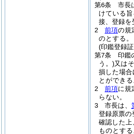
第6条
市長
けている旨
接、登録を
2
前項
の規
のとする。
(印鑑登録証
第7条
印鑑
う。)
又は
損した場合
とができる
2
前項
に規
らない。
3
市長は、
登録原票の
確認した上
ものとする