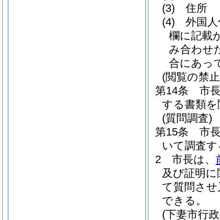
(3)
住所
(4)
外国人
欄に記載
み合わせ
合にあっ
(閲覧の禁止
第14条
市
する書類を
(質問調査)
第15条
市
いて調査す
2
市長は、
及び証明に
て質問させ
できる。
(下妻市行