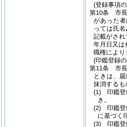
(登録事項の
第10条
市
があった者
っては氏名
記載がされ
年月日又は
職権により
(印鑑登録の
第11条
市
ときは、届
抹消するも
(1)
印鑑登
き。
(2)
印鑑登
に基づく
(3)
印鑑登