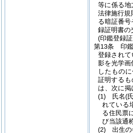
等に係る地
法律施行規
る暗証番号
録証明書の
(印鑑登録証
第13条
印
登録されて
影を光学画
したものに
証明するも
は、次に掲
(1)
氏名
(
れている
る住民票
び当該通称
(2)
出生の