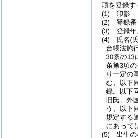
項を登録す
(1)
印影
(2)
登録番
(3)
登録年
(4)
氏名
(
台帳法施
30条の1
条第3項
り一定の
む。以下同
録。以下同
旧氏、外
う。以下同
規定する
にあって
(5)
出生の