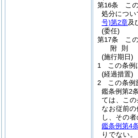
第16条
こ
処分につい
号)
第2章
及
(委任)
第17条
こ
附
則
(施行期日)
1
この条例
(経過措置)
2
この条例
鑑条例第2
ては、この
なお従前の
し、その者
鑑条例第4
りでない。