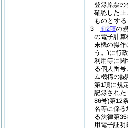
登録原票の
確認した上
ものとする
3
前2項
の
の電子計算
末機の操作
う。)
に行
利用等に関
る個人番号
ム機構の認
第1項に規
記録された
86号)
第12
名等に係る
る法律第3
用電子証明