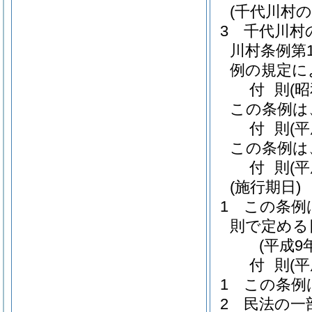
(千代川村
3
千代川村
川村条例第1
例の規定に
付
則
(
この条例は
付
則
(
この条例は
付
則
(
(施行期日)
1
この条例
則で定める
(平成9
付
則
(
1
この条例
2
民法の一