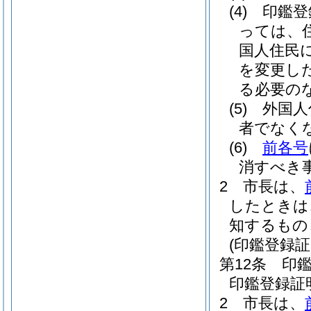
(4)
印鑑登
っては、
国人住民
を変更し
る必要の
(5)
外国人
者でなく
(6)
前各号
消すべき
2
市長は、
したときは
知するもの
(印鑑登録
第12条
印
印鑑登録証
2
市長は、