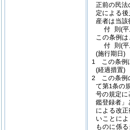
正前の民法
定による後
産者は当該
付
則
(
この条例は
付
則
(
(施行期日)
1
この条例
(経過措置)
2
この条例
て第1条の
号の規定に
鑑登録者」
による改正
いことによ
ものに係る