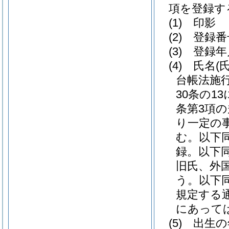
項を登録す
(1)
印影
(2)
登録番
(3)
登録年
(4)
氏名
(
台帳法施
30条の1
条第3項
り一定の
む。以下同
録。以下同
旧氏、外
う。以下同
規定する
にあって
(5)
出生の