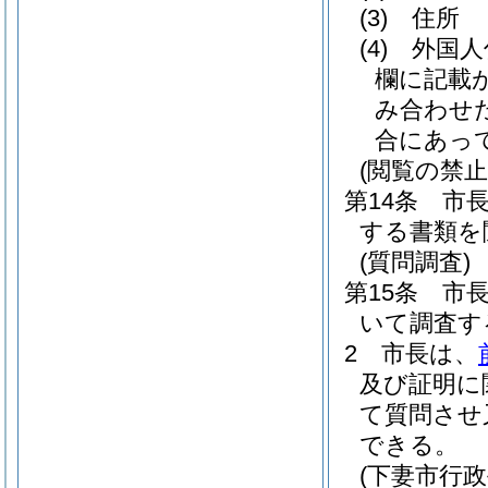
(3)
住所
(4)
外国人
欄に記載
み合わせ
合にあっ
(閲覧の禁止
第14条
市
する書類を
(質問調査)
第15条
市
いて調査す
2
市長は、
及び証明に
て質問させ
できる。
(下妻市行