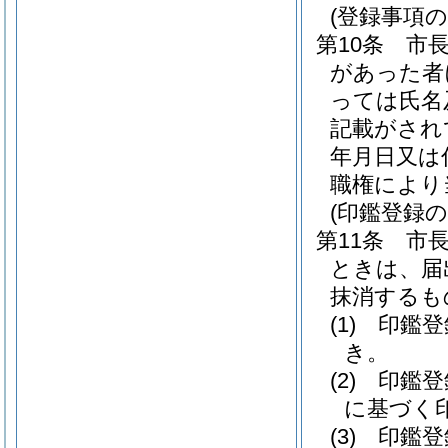
(登録事項の
第10条
市
があった者
っては氏名
記載がされ
年月日又は
職権により
(印鑑登録の
第11条
市
ときは、届
抹消するも
(1)
印鑑登
き。
(2)
印鑑登
に基づく
(3)
印鑑登