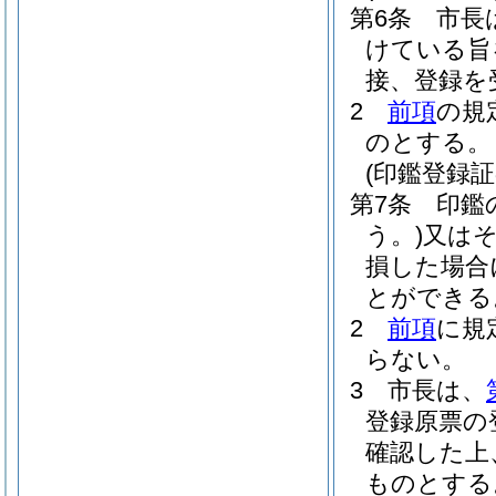
第6条
市長
けている旨
接、登録を
2
前項
の規
のとする。
(印鑑登録証
第7条
印鑑
う。)
又は
損した場合
とができる
2
前項
に規
らない。
3
市長は、
登録原票の
確認した上
ものとする