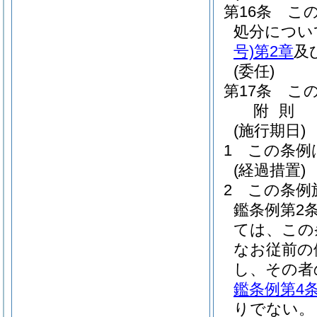
第16条
こ
処分につい
号)
第2章
及
(委任)
第17条
こ
附
則
(施行期日)
1
この条例
(経過措置)
2
この条例
鑑条例第2
ては、この
なお従前の
し、その者
鑑条例第4
りでない。