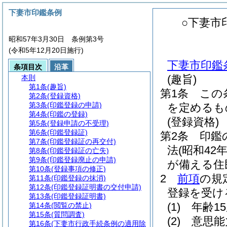
下妻市印鑑条例
○下妻市
昭和57年3月30日 条例第3号
(令和5年12月20日施行)
下妻市印鑑
条項目次
沿革
(趣旨)
本則
第1条
(趣旨)
第1条
この
第2条
(登録資格)
第3条
(印鑑登録の申請)
を定めるも
第4条
(印鑑の登録)
(登録資格)
第5条
(登録申請の不受理)
第6条
(印鑑登録証)
第2条
印鑑
第7条
(印鑑登録証の再交付)
法
(昭和42
第8条
(印鑑登録証の亡失)
第9条
(印鑑登録廃止の申請)
が備える住
第10条
(登録事項の修正)
2
前項
の規
第11条
(印鑑登録の抹消)
第12条
(印鑑登録証明書の交付申請)
登録を受け
第13条
(印鑑登録証明書)
(1)
年齢1
第14条
(閲覧の禁止)
第15条
(質問調査)
(2)
意思能
第16条
(下妻市行政手続条例の適用除