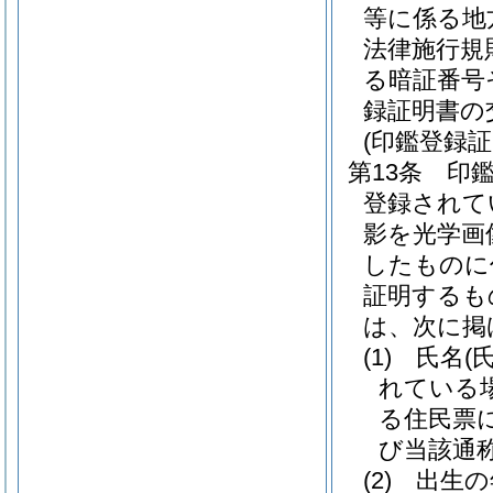
等に係る地
法律施行規
る暗証番号
録証明書の
(印鑑登録証
第13条
印
登録されて
影を光学画
したものに
証明するも
は、次に掲
(1)
氏名
(
れている
る住民票
び当該通称
(2)
出生の