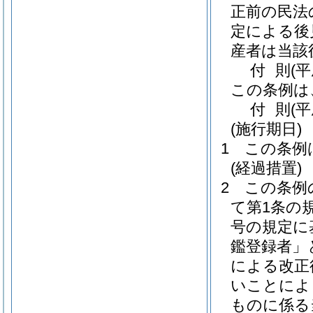
正前の民法
定による後
産者は当該
付
則
(
この条例は
付
則
(
(施行期日)
1
この条例
(経過措置)
2
この条例
て第1条の
号の規定に
鑑登録者」
による改正
いことによ
ものに係る