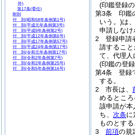
外)
(印鑑登録の
第17条
(委任)
第3条
印鑑
附則
付 則
(昭和58年条例第1号)
いう。)
は
付 則
(平成元年条例第3号)
申請しなけ
付 則
(平成9年条例第2号)
付 則
(平成12年条例第6号)
2
登録申請
付 則
(平成17年条例第57号)
請すること
付 則
(平成24年条例第17号)
付 則
(令和元年条例第17号)
て、代理人
付 則
(令和2年条例第7号)
(印鑑の登録
付 則
(令和2年条例第25号)
付 則
(令和5年条例第16号)
第4条
登録
する。
2
市長は、
めるところ
該申請が本
ち、
次条
に
ものとする
3
前項
の規