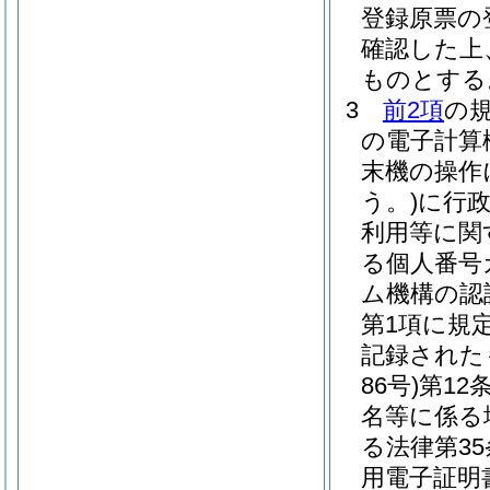
登録原票の
確認した上
ものとする
3
前2項
の
の電子計算
末機の操作
う。)
に行
利用等に関
る個人番号
ム機構の認
第1項に規
記録された
86号)
第12
名等に係る
る法律第3
用電子証明