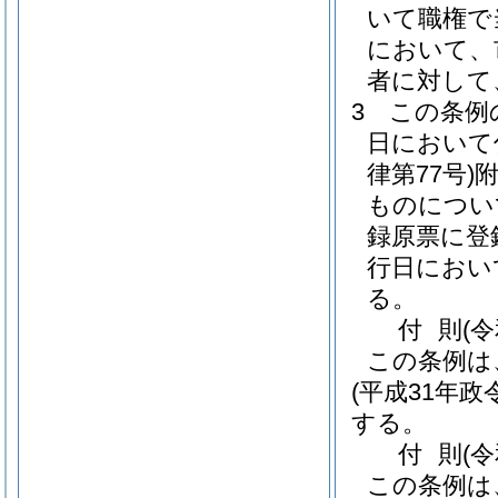
いて職権で
において、
者に対して
3
この条例
日において
律第77号)
ものについ
録原票に登
行日におい
る。
付
則
(
この条例は
(平成31年政令
する。
付
則
(
この条例は