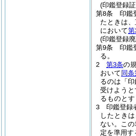
(印鑑登録証
第8条
印鑑
たときは、
において
第
(印鑑登録廃
第9条
印鑑
る。
2
第3条
の
おいて
同条
るのは「印
受けようと
るものとす
3
印鑑登録
したときは
ない。
この
定を準用す