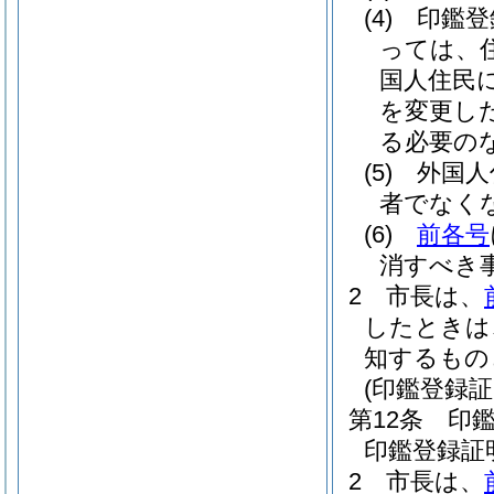
(4)
印鑑登
っては、
国人住民
を変更し
る必要の
(5)
外国人
者でなく
(6)
前各号
消すべき
2
市長は、
したときは
知するもの
(印鑑登録
第12条
印
印鑑登録証
2
市長は、