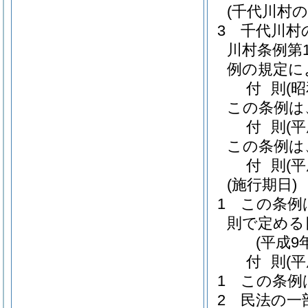
(千代川村
3
千代川村
川村条例第1
例の規定に
付
則
(
この条例は
付
則
(
この条例は
付
則
(
(施行期日)
1
この条例
則で定める
(平成9
付
則
(
1
この条例
2
民法の一