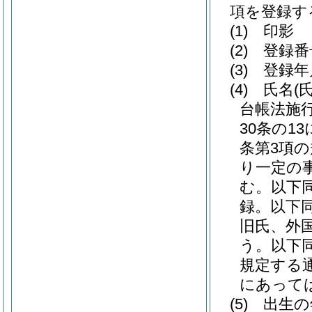
項を登録す
(1)
印影
(2)
登録番
(3)
登録年
(4)
氏名
(
台帳法施
30条の1
条第3項
り一定の
む。以下同
録。以下同
旧氏、外
う。以下同
規定する
にあって
(5)
出生の