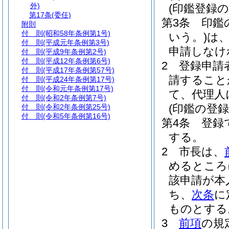
外)
(印鑑登録の
第17条
(委任)
第3条
印鑑
附則
付 則
(昭和58年条例第1号)
いう。)
は
付 則
(平成元年条例第3号)
申請しなけ
付 則
(平成9年条例第2号)
付 則
(平成12年条例第6号)
2
登録申請
付 則
(平成17年条例第57号)
請すること
付 則
(平成24年条例第17号)
付 則
(令和元年条例第17号)
て、代理人
付 則
(令和2年条例第7号)
(印鑑の登録
付 則
(令和2年条例第25号)
付 則
(令和5年条例第16号)
第4条
登録
する。
2
市長は、
めるところ
該申請が本
ち、
次条
に
ものとする
3
前項
の規