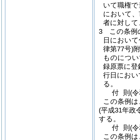
いて職権で
において、
者に対して
3
この条例
日において
律第77号)
ものについ
録原票に登
行日におい
る。
付
則
(
この条例は
(平成31年政令
する。
付
則
(
この条例は