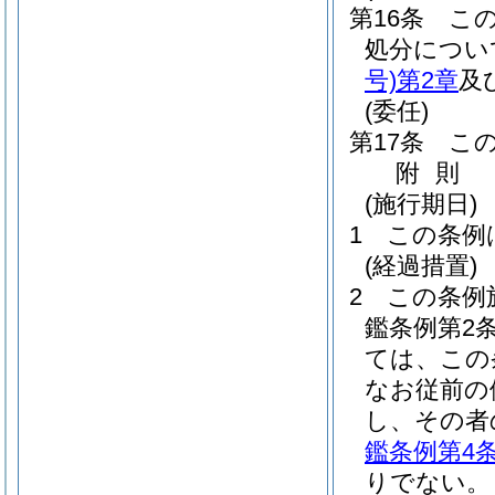
第16条
こ
処分につい
号)
第2章
及
(委任)
第17条
こ
附
則
(施行期日)
1
この条例
(経過措置)
2
この条例
鑑条例第2
ては、この
なお従前の
し、その者
鑑条例第4
りでない。