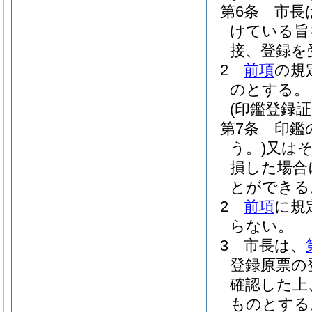
第6条
市長
けている旨
接、登録を
2
前項
の規
のとする。
(印鑑登録証
第7条
印鑑
う。)
又は
損した場合
とができる
2
前項
に規
らない。
3
市長は、
登録原票の
確認した上
ものとする