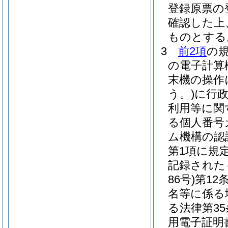
登録原票の
確認した上
ものとする
3
前2項
の
の電子計算
末機の操作
う。)
に行
利用等に関
る個人番号
ム機構の認
第1項に規
記録された
86号)
第12
名等に係る
る法律第3
用電子証明