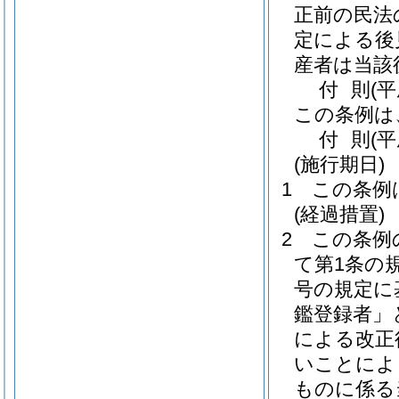
正前の民法
定による後
産者は当該
付
則
(
この条例は
付
則
(
(施行期日)
1
この条例
(経過措置)
2
この条例
て第1条の
号の規定に
鑑登録者」
による改正
いことによ
ものに係る