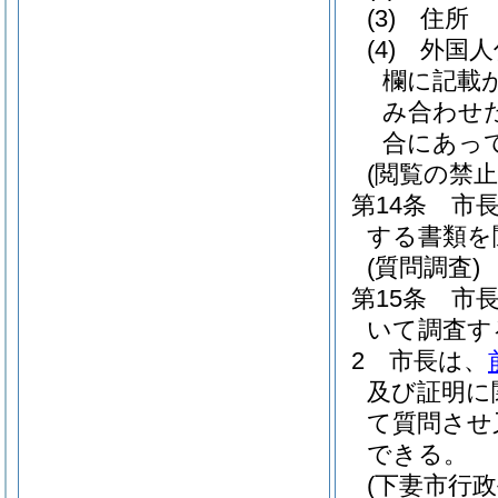
(3)
住所
(4)
外国人
欄に記載
み合わせ
合にあっ
(閲覧の禁止
第14条
市
する書類を
(質問調査)
第15条
市
いて調査す
2
市長は、
及び証明に
て質問させ
できる。
(下妻市行