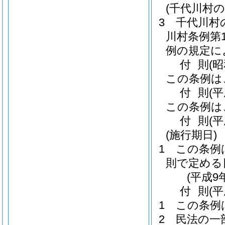
(千代川村
3
千代川村
川村条例第1
例の規定に
付
則
(
この条例は
付
則
(
この条例は
付
則
(
(施行期日)
1
この条例
則で定める
(平成9
付
則
(
1
この条例
2
民法の一