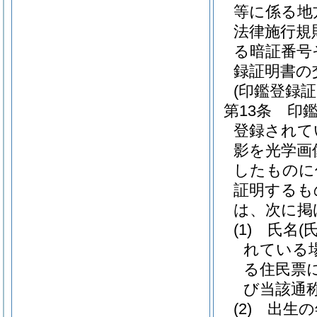
等に係る地
法律施行規
る暗証番号
録証明書の
(印鑑登録証
第13条
印
登録されて
影を光学画
したものに
証明するも
は、次に掲
(1)
氏名
(
れている
る住民票
び当該通称
(2)
出生の