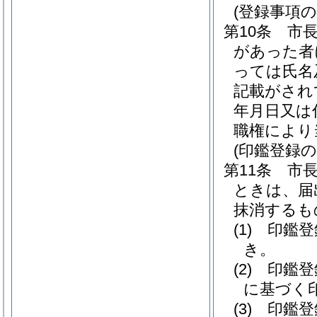
(登録事項の
第10条
市
があった者
っては氏名
記載がされ
年月日又は
職権により
(印鑑登録の
第11条
市
ときは、届
抹消するも
(1)
印鑑登
き。
(2)
印鑑登
に基づく
(3)
印鑑登