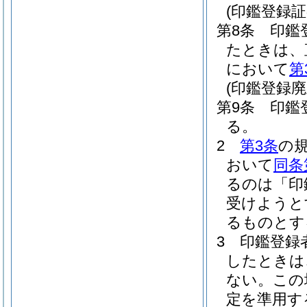
(印鑑登録証
第8条
印鑑
たときは、
において
第
(印鑑登録廃
第9条
印鑑
る。
2
第3条
の
おいて
同条
るのは「印
受けようと
るものとす
3
印鑑登録
したときは
ない。
この
定を準用す