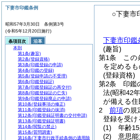
下妻市印鑑条例
○下妻市
昭和57年3月30日 条例第3号
(令和5年12月20日施行)
下妻市印鑑
条項目次
沿革
(趣旨)
本則
第1条
(趣旨)
第1条
この
第2条
(登録資格)
第3条
(印鑑登録の申請)
を定めるも
第4条
(印鑑の登録)
(登録資格)
第5条
(登録申請の不受理)
第6条
(印鑑登録証)
第2条
印鑑
第7条
(印鑑登録証の再交付)
法
(昭和42
第8条
(印鑑登録証の亡失)
第9条
(印鑑登録廃止の申請)
が備える住
第10条
(登録事項の修正)
2
前項
の規
第11条
(印鑑登録の抹消)
第12条
(印鑑登録証明書の交付申請)
登録を受け
第13条
(印鑑登録証明書)
(1)
年齢1
第14条
(閲覧の禁止)
第15条
(質問調査)
(2)
意思能
第16条
(下妻市行政手続条例の適用除