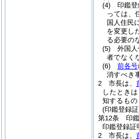
(4)
印鑑登
っては、
国人住民
を変更し
る必要の
(5)
外国人
者でなく
(6)
前各号
消すべき
2
市長は、
したときは
知するもの
(印鑑登録
第12条
印
印鑑登録証
2
市長は、