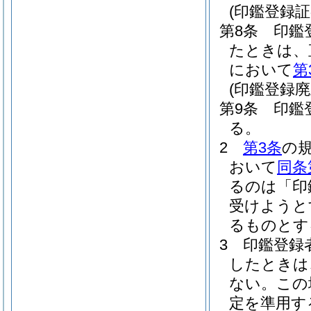
(印鑑登録証
第8条
印鑑
たときは、
において
第
(印鑑登録廃
第9条
印鑑
る。
2
第3条
の
おいて
同条
るのは「印
受けようと
るものとす
3
印鑑登録
したときは
ない。
この
定を準用す