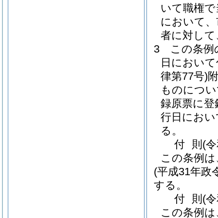
いて職権で
において、
者に対して
3
この条例
日において
律第77号)
ものについ
録原票に登
行日におい
る。
付
則
(
この条例は
(平成31年政令
する。
付
則
(
この条例は