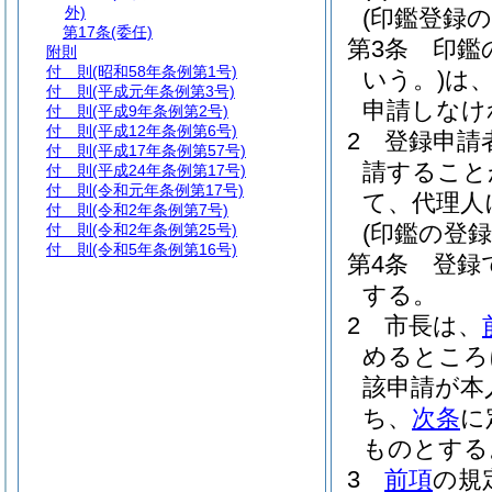
外)
(印鑑登録の
第17条
(委任)
第3条
印鑑
附則
付 則
(昭和58年条例第1号)
いう。)
は
付 則
(平成元年条例第3号)
申請しなけ
付 則
(平成9年条例第2号)
付 則
(平成12年条例第6号)
2
登録申請
付 則
(平成17年条例第57号)
請すること
付 則
(平成24年条例第17号)
付 則
(令和元年条例第17号)
て、代理人
付 則
(令和2年条例第7号)
(印鑑の登録
付 則
(令和2年条例第25号)
付 則
(令和5年条例第16号)
第4条
登録
する。
2
市長は、
めるところ
該申請が本
ち、
次条
に
ものとする
3
前項
の規