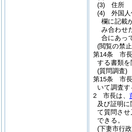
(3)
住所
(4)
外国人
欄に記載
み合わせ
合にあっ
(閲覧の禁止
第14条
市
する書類を
(質問調査)
第15条
市
いて調査す
2
市長は、
及び証明に
て質問させ
できる。
(下妻市行