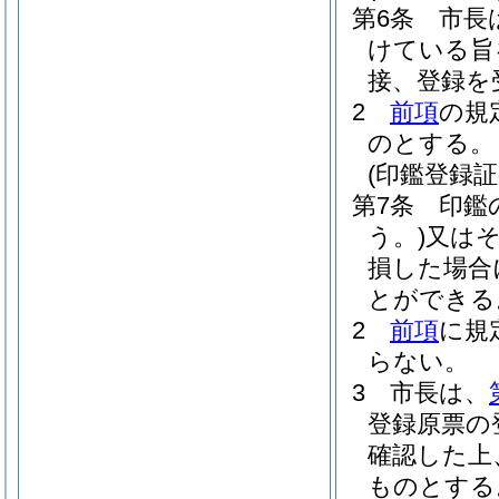
第6条
市長
けている旨
接、登録を
2
前項
の規
のとする。
(印鑑登録証
第7条
印鑑
う。)
又は
損した場合
とができる
2
前項
に規
らない。
3
市長は、
登録原票の
確認した上
ものとする