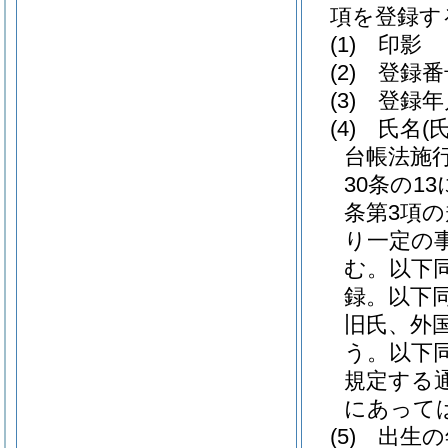
項を登録す
(1)
印影
(2)
登録番
(3)
登録年
(4)
氏名
(
台帳法施
30条の1
条第3項
り一定の
む。以下同
録。以下同
旧氏、外
う。以下同
規定する
にあって
(5)
出生の