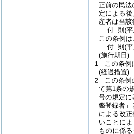
正前の民法
定による後
産者は当該
付
則
(
この条例は
付
則
(
(施行期日)
1
この条例
(経過措置)
2
この条例
て第1条の
号の規定に
鑑登録者」
による改正
いことによ
ものに係る