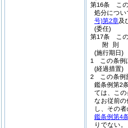
第16条
こ
処分につい
号)
第2章
及
(委任)
第17条
こ
附
則
(施行期日)
1
この条例
(経過措置)
2
この条例
鑑条例第2
ては、この
なお従前の
し、その者
鑑条例第4
りでない。