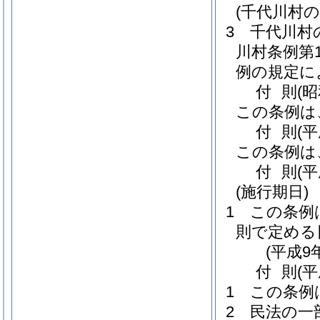
(千代川村
3
千代川村
川村条例第1
例の規定に
付
則
(
この条例は
付
則
(
この条例は
付
則
(
(施行期日)
1
この条例
則で定める
(平成9
付
則
(
1
この条例
2
民法の一