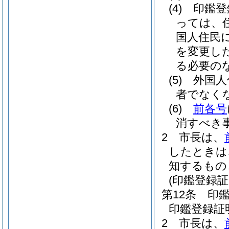
(4)
印鑑登
っては、
国人住民
を変更し
る必要の
(5)
外国人
者でなく
(6)
前各号
消すべき
2
市長は、
したときは
知するもの
(印鑑登録
第12条
印
印鑑登録証
2
市長は、