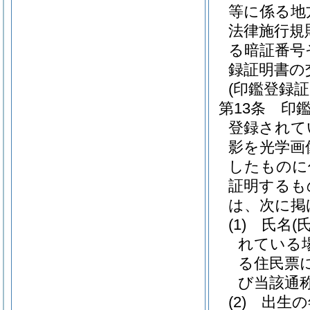
等に係る地
法律施行規
る暗証番号
録証明書の
(印鑑登録証
第13条
印
登録されて
影を光学画
したものに
証明するも
は、次に掲
(1)
氏名
(
れている
る住民票
び当該通称
(2)
出生の