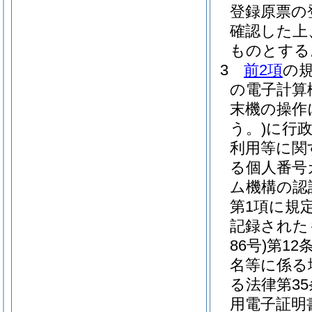
登録原票の
確認した上
ものとする
3
前2項
の
の電子計算
末機の操作
う。)
に行
利用等に関
る個人番号
ム機構の認
第1項に規
記録された
86号)
第12
名等に係る
る法律第3
用電子証明