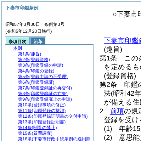
下妻市印鑑条例
○下妻市
昭和57年3月30日 条例第3号
(令和5年12月20日施行)
下妻市印鑑
条項目次
沿革
(趣旨)
本則
第1条
(趣旨)
第1条
この
第2条
(登録資格)
第3条
(印鑑登録の申請)
を定めるも
第4条
(印鑑の登録)
(登録資格)
第5条
(登録申請の不受理)
第6条
(印鑑登録証)
第2条
印鑑
第7条
(印鑑登録証の再交付)
法
(昭和42
第8条
(印鑑登録証の亡失)
第9条
(印鑑登録廃止の申請)
が備える住
第10条
(登録事項の修正)
2
前項
の規
第11条
(印鑑登録の抹消)
第12条
(印鑑登録証明書の交付申請)
登録を受け
第13条
(印鑑登録証明書)
(1)
年齢1
第14条
(閲覧の禁止)
第15条
(質問調査)
(2)
意思能
第16条
(下妻市行政手続条例の適用除