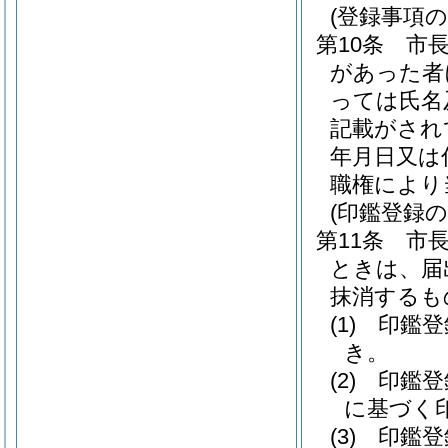
(登録事項の
第10条
市
があった者
っては氏名
記載がされ
年月日又は
職権により
(印鑑登録の
第11条
市
ときは、届
抹消するも
(1)
印鑑登
き。
(2)
印鑑登
に基づく
(3)
印鑑登