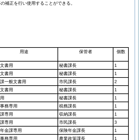
要の補正を行い使用することができる。
用途
保管者
個数
文書用
秘書課長
1
文書用
秘書課長
1
課一般文書用
市民課長
2
文書用
秘書課長
1
用
秘書課長
1
事務専用
税務課長
1
課専用
収納課長
1
課専用
市民課長
3
年金課専用
保険年金課長
1
事務専用
農業政策課長
1