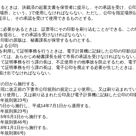
するときは、決裁済の起案文書を保管者に提示し、その承認を受け、公
定場所」という。)
で使用しなければならない。
ただし、公印を指定場所
提示し、その承認を受けて使用できるものとする。
に必要があるときは、証票等にその印影を刷り込むことができる。
この
を提出し、その承認を受けなければならない。
た印影の原版は、秘書課長が保管するものとする。
よる公印)
を利用して証明事務を行うときは、電子計算機に記録した公印の印影
(
いては、あらかじめ秘書課長を経て市長の承認を受けなければならない
して証明事務を行う課の長は、不正使用その他事故を防止するため、電
して証明事務を行う課の長は、電子公印を廃止する必要が生じたときは
届け出でなければならない。
布の日から施行する。
際現に改正前の下妻市公印規則の規定により使用し、又は刷り込まれて
より使用し、又は刷り込まれた公印及び電子計算機に記録した公印の印
4年
規則第23号)
の日から施行し、平成14年7月1日から適用する。
5年
規則第23号)
5年5月1日から施行する。
7年
規則第46号)
8年1月1日から施行する。
8年
規則第6号)