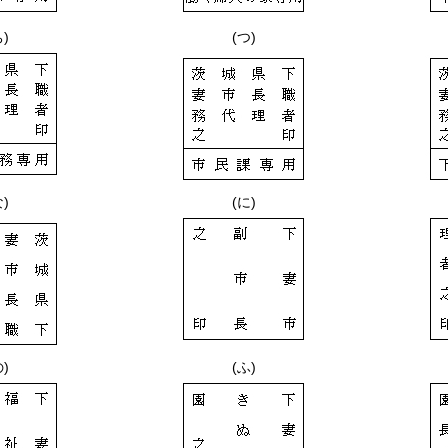
ち)
(つ)
な)
(に)
の)
(ふ)