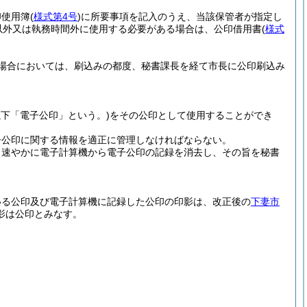
印使用簿
(
様式第4号
)
に所要事項を記入のうえ、当該保管者が指定し
以外又は執務時間外に使用する必要がある場合は、公印借用書
(
様式
場合においては、刷込みの都度、秘書課長を経て市長に公印刷込み
以下「電子公印」という。)
をその公印として使用することができ
。
子公印に関する情報を適正に管理しなければならない。
、速やかに電子計算機から電子公印の記録を消去し、その旨を秘書
いる公印及び電子計算機に記録した公印の印影は、改正後の
下妻市
影は公印とみなす。