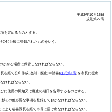
平成9年10月15日
規則第27号
事項を定めるものとする。
り公印台帳に登録されたものをいう。
のかかる場所に保管しなければならない。
課長を経て公印作成
(改刻・廃止)
申請書
(
様式第1号
)
を市長に提出
がなければならない。
並びに使用の開始又は廃止の期日を告示するものとする。
印影その他必要な事項を登録しておかなければならない。
号
)
により秘書課長を経て市長に届け出なければならない。