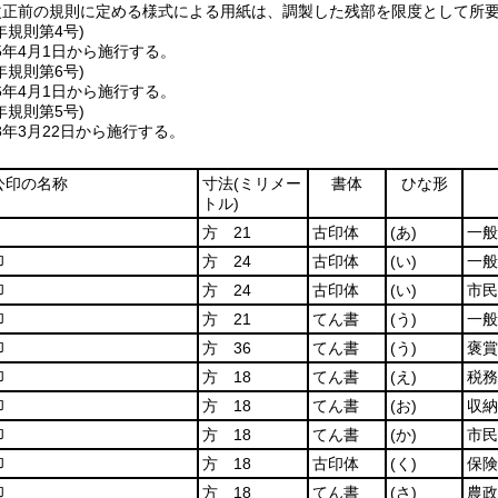
改正前の規則に定める様式による用紙は、調製した残部を限度として所
年
規則第4号)
5年4月1日から施行する。
年
規則第6号)
6年4月1日から施行する。
年
規則第5号)
年3月22日から施行する。
公印の名称
寸法
(ミリメー
書体
ひな形
トル)
方 21
古印体
(あ)
一般
印
方 24
古印体
(い)
一般
印
方 24
古印体
(い)
市民
印
方 21
てん書
(う)
一般
印
方 36
てん書
(う)
褒賞
印
方 18
てん書
(え)
税務
印
方 18
てん書
(お)
収納
印
方 18
てん書
(か)
市民
印
方 18
古印体
(く)
保険
印
方 18
てん書
(さ)
農政