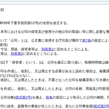
規則
和39年下妻市規則第12号)の全部を改正する。
、本市における公印の保管及び使用その他公印の取扱い等に関し必要な
おいて「公印」とは、公文書に使用する庁印及び職印で
第7条
の規定によ
形等)
、寸法、用途、保管者等は、
別表第1
に定めるところによる。
な形は、
別表第2
に定めるところによる。
者
(以下「保管者」という。)
は、公印を厳正に取り扱い、執務時間後は鍵
公印を作成し、改刻し、又は廃止する必要があると認めた場合は、秘書
けなければならない。
を改刻し、又は廃止したときは、不要となった公印を秘書課長に引き継
印を作成し、改刻し、又は廃止したときは、公印の名称、用途及び印影
、公印台帳
(
様式第2号
)
を備え、
前条
の規定により告示した公印の種類、
公印に紛失、盗難等の事故が生じたときは、直ちに公印事故届
(
様式第3