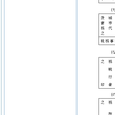
(
(
(