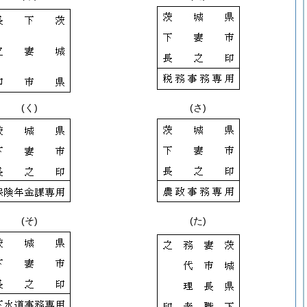
(く)
(さ)
(そ)
(た)