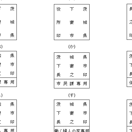
お)
(か)
し)
(す)