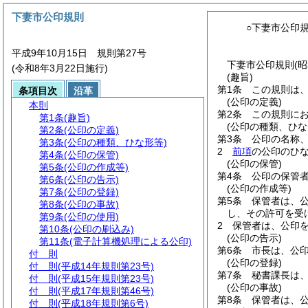
下妻市公印規則
○下妻市公印
平成9年10月15日 規則第27号
下妻市公印規則(昭
(令和8年3月22日施行)
(趣旨)
第1条
この規則は
条項目次
沿革
(公印の定義)
本則
第2条
この規則に
第1条
(趣旨)
(公印の種類、ひな
第2条
(公印の定義)
第3条
公印の名称
第3条
(公印の種類、ひな形等)
2
前項
の公印のひ
第4条
(公印の保管)
(公印の保管)
第5条
(公印の作成等)
第4条
公印の保管
第6条
(公印の告示)
(公印の作成等)
第7条
(公印の登録)
第5条
保管者は、
第8条
(公印の事故)
し、その許可を受
第9条
(公印の使用)
2
保管者は、公印
第10条
(公印の刷込み)
(公印の告示)
第11条
(電子計算機処理による公印)
第6条
市長は、公
付 則
(公印の登録)
付 則
(平成14年規則第23号)
第7条
秘書課長は
付 則
(平成15年規則第23号)
(公印の事故)
付 則
(平成17年規則第46号)
第8条
保管者は、
付 則
(平成18年規則第6号)