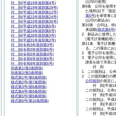
(公印の使用)
付 則
(平成19年規則第4号)
第9条
公印を使用
付 則
(平成19年規則第29号)
た場所
(以下「指
付 則
(平成21年規則第12号)
第5号
)
を保管者に
付 則
(平成22年規則第24号)
(公印の刷込み)
付 則
(平成22年規則第35号)
第10条
公印は、特
付 則
(平成23年規則第5号)
承認願
(
様式第6号
)
付 則
(平成24年規則第6号)
2
刷込みに使用し
付 則
(平成26年規則第3号)
(電子計算機処理に
付 則
(平成31年規則第2号)
第11条
電子計算機
付 則
(令和3年規則第3号)
る。
この場合にお
付 則
(令和3年規則第6号)
2
電子公印を使用
付 則
(令和5年規則第4号)
3
電子公印を使用
付 則
(令和6年規則第6号)
課長を経て市長に
付 則
(令和8年規則第5号)
付
則
別表第1
(第3条関係)
1
この規則は、公
別表第2
(第3条関係)
2
この規則施行の
様式第1号
(第5条関係)
公印規則
の規定に
様式第2号
(第7条関係)
付
則
(平成1
様式第3号
(第8条関係)
この規則は、公布
様式第4号
(第9条関係)
付
則
(平成1
様式第5号
(第9条関係)
この規則は、平成1
様式第6号
(第10条関係)
付
則
(平成1
この規則は、平成1
付
則
(平成1