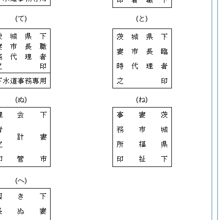
(て)
(と)
(ぬ)
(ね)
(へ)