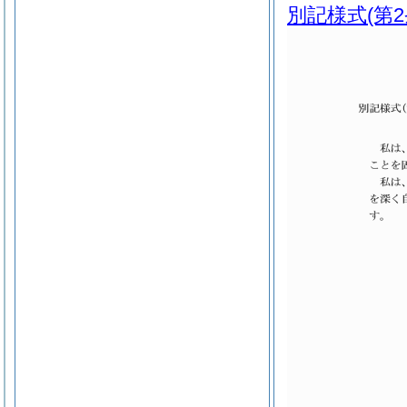
別記様式
(第