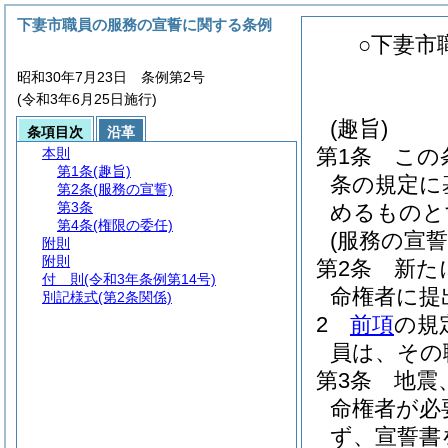
下妻市職員の服務の宣誓に関する条例
○下妻市
昭和30年7月23日 条例第2号
(令和3年6月25日施行)
(趣旨)
条項目次
沿革
第1条
この
本則
第1条
(趣旨)
条の規定に
第2条
(服務の宣誓)
第3条
めるものと
第4条
(権限の委任)
(服務の宣誓
附則
附則
第2条
新た
付 則
(令和3年条例第14号)
命権者に提
別記様式
(第2条関係)
2
前項
の規
員は、その
第3条
地震
命権者が必
ず、宣誓書