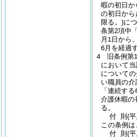
暇の初日か
の初日から
限る。)
に
条第2項中
月1日から
6月を経過
4
旧条例第
において当
についての
い職員の介
「連続する
介護休暇の
る。
付
則
(
この条例は
付
則
(