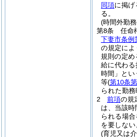
同項
に掲げ
る。
(時間外勤務
第8条
任命
下妻市条例
の規定によ
規則の定め
給に代わる
時間」とい
等
(
第10条第
られた勤務
2
前項
の規
は、当該時
られる場合
を要しない
(育児又は