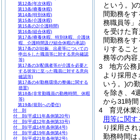
第12条
(年次休暇)
という。)
第13条
(療養休暇)
間勤務をす
第14条
(特別休暇)
第15条
(介護休暇)
務職員等」
第15条の2
(介護時間)
を受けた育
第16条
(組合休暇)
第17条
(療養休暇、特別休暇、介護休
間勤務をす
暇、介護時間及び組合休暇の承認)
りすること
第17条の2
(妊娠、出産等についての
申出をした職員等に対する意向確認
務等の内容
等)
3
地方公務員
第17条の3
(配偶者等が介護を必要と
する状況に至った職員に対する意向
より採用さ
確認等)
第17条の4
(勤務環境の整備に関する
いう。)
の
措置)
を除き、4
第18条
(非常勤職員の勤務時間、休暇
等)
から31時
第19条
(規則への委任)
4
育児休業
付 則
付 則
(平成11年条例第20号)
用等に関す
付 則
(平成12年条例第33号)
り採用され
付 則
(平成14年条例第4号)
付 則
(平成19年条例第4号)
勤務時間は
付 則
(平成21年条例第2号)