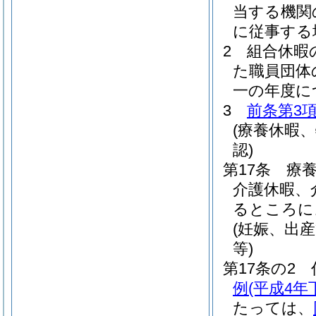
当する機関
に従事する
2
組合休暇
た職員団体
一の年度に
3
前条第3
(療養休暇
認)
第17条
療
介護休暇、
るところに
(妊娠、出
等)
第17条の2
例
(平成4年
たっては、