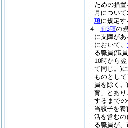
ための措置
月について
項
に規定す
4
前3項
の
に支障があ
において、
る職員
(職
10時から
て同じ。)
ものとして
員を除く。
育」とあり
するまでの
当該子を養
活を営むの
る職員が、