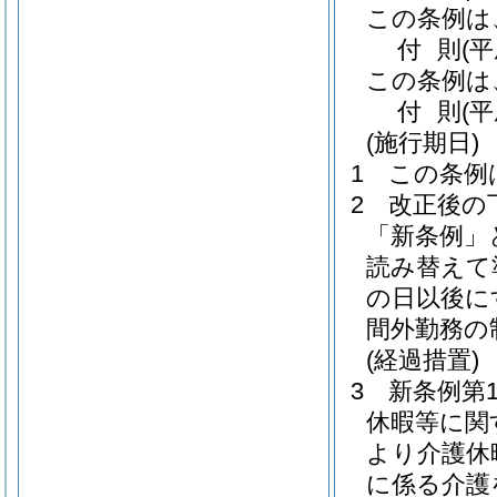
この条例は
付
則
(
この条例は
付
則
(
(施行期日)
1
この条例
2
改正後の
「新条例」
読み替えて
の日以後に
間外勤務の
(経過措置)
3
新条例第
休暇等に関
より介護休
に係る介護