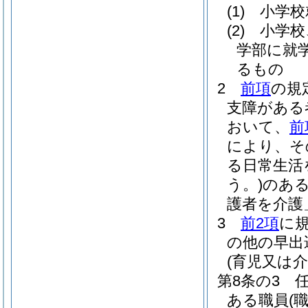
(1)
小学校
(2)
小学校
学部に就
るもの
2
前項
の規
支障がある
おいて、
前
により、そ
る日常生活
う。)
のあ
護者を介護
3
前2項
に
の他の早出
(育児又は
第8条の3
ある職員
(