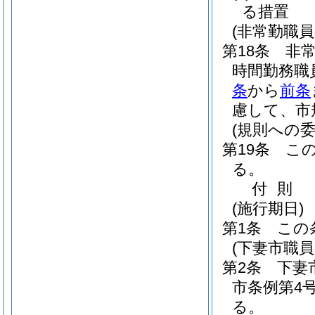
る措置
(非常勤職
第18条
非
時間勤務職
条
から
前条
慮して、市
(規則への委
第19条
こ
る。
付
則
(施行期日)
第1条
この
(下妻市職
第2条
下妻
市条例第4
る。