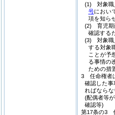
(1)
対象職
号
におい
項を知ら
(2)
育児期
確認する
(3)
対象職
する対象
ことが予
る事情の
ための措
3
任命権者
確認した事
ればならな
(配偶者等
確認等)
第17条の3