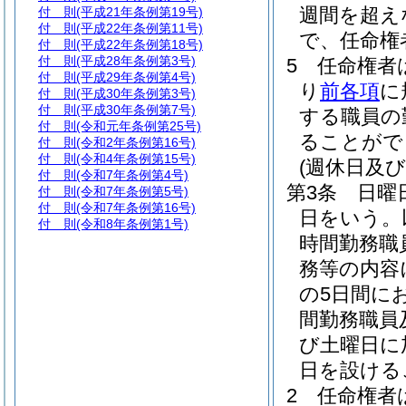
週間を超え
付 則
(平成21年条例第19号)
付 則
(平成22年条例第11号)
で、任命権
付 則
(平成22年条例第18号)
付 則
(平成28年条例第3号)
5
任命権者
付 則
(平成29年条例第4号)
り
前各項
に
付 則
(平成30年条例第3号)
付 則
(平成30年条例第7号)
する職員の
付 則
(令和元年条例第25号)
ることがで
付 則
(令和2年条例第16号)
付 則
(令和4年条例第15号)
(週休日及
付 則
(令和7年条例第4号)
第3条
日曜
付 則
(令和7年条例第5号)
付 則
(令和7年条例第16号)
日をいう。
付 則
(令和8年条例第1号)
時間勤務職
務等の内容
の5日間に
間勤務職員
び土曜日に
日を設ける
2
任命権者