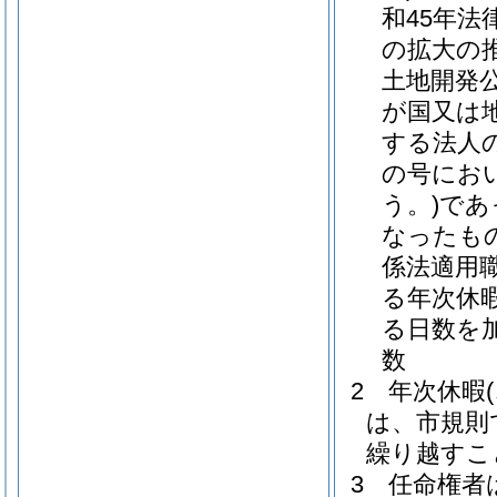
和45年法律
の拡大の
土地開発
が国又は
する法人
の号にお
う。)
であ
なったも
係法適用
る年次休
る日数を
数
2
年次休暇
は、市規則
繰り越すこ
3
任命権者