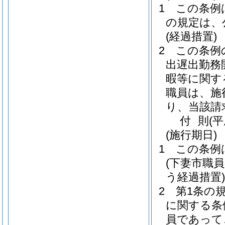
1
この条例
の規定は、
(経過措置)
2
この条例
出遅出勤務
暇等に関す
職員は、施
り、当該請
付
則
(
(施行期日)
1
この条例
(下妻市職
う経過措置)
2
第1条の
に関する条
員であって