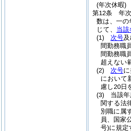
(年次休暇)
第12条
年
数は、一の
じて、
当該
(1)
次号
及
間勤務職
間勤務職
超えない
(2)
次号
に
において
慮し20
(3)
当該年
関する法
別職に属
員、国家
号)
に規定