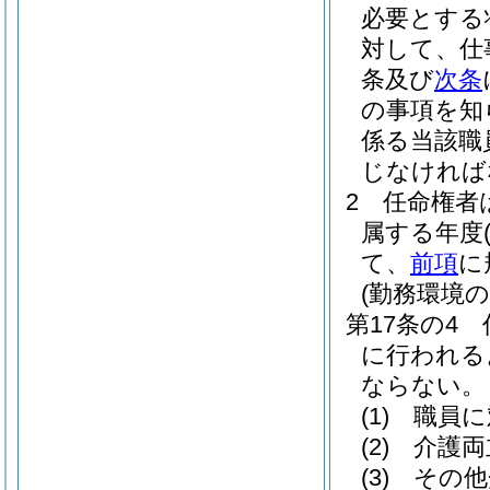
必要とする
対して、仕
条及び
次条
の事項を知
係る当該職
じなければ
2
任命権者
属する年度
て、
前項
に
(勤務環境
第17条の4
に行われる
ならない。
(1)
職員に
(2)
介護両
(3)
その他