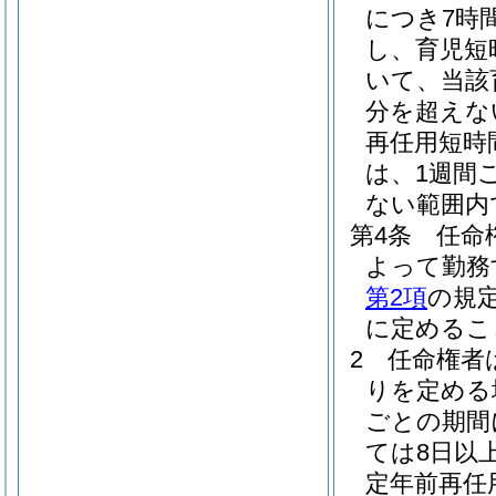
につき7時
し、育児短
いて、当該
分を超えな
再任用短時
は、1週間
ない範囲内
第4条
任命
よって勤務
第2項
の規
に定めるこ
2
任命権者
りを定める
ごとの期間
ては8日以
定年前再任