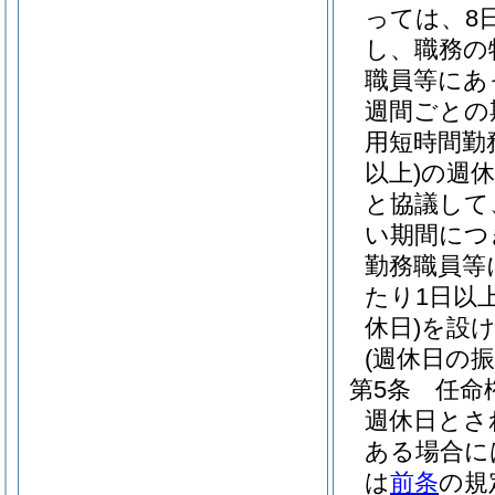
っては、8
し、職務の
職員等にあ
週間ごとの
用短時間勤
以上)
の週
と協議して
い期間につ
勤務職員等
たり1日以
休日)
を設
(週休日の振
第5条
任命
週休日とさ
ある場合に
は
前条
の規