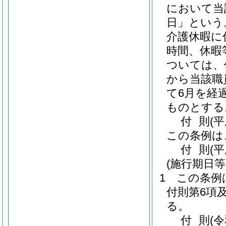
において当
日」という
介護休暇に
時間、休暇
ついては、
から当該職
て6月を経
ものとする
付
則
(
この条例は
付
則
(
(施行期日等
1
この条例
付則第6項
る。
付
則
(