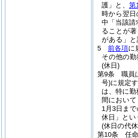
護」と、
第
時から翌日
中「当該請
ることが著
がある」と
5
前各項
に
その他の勤
(休日)
第9条
職員
号)
に規定
は、特に勤
間において
1月3日ま
休日」とい
(休日の代休
第10条
任