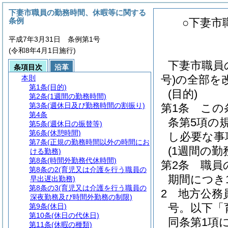
下妻市職員の勤務時間、休暇等に関する
条例
○下妻市
平成7年3月31日 条例第1号
(令和8年4月1日施行)
下妻市職員
条項目次
沿革
号)の全部を
本則
第1条
(目的)
(目的)
第2条
(1週間の勤務時間)
第3条
(週休日及び勤務時間の割振り)
第1条
この
第4条
条第5項の
第5条
(週休日の振替等)
第6条
(休憩時間)
し必要な事
第7条
(正規の勤務時間以外の時間にお
(1週間の勤
ける勤務)
第8条
(時間外勤務代休時間)
第2条
職員
第8条の2
(育児又は介護を行う職員の
期間につき
早出遅出勤務)
第8条の3
(育児又は介護を行う職員の
2
地方公務
深夜勤務及び時間外勤務の制限)
号。以下「
第9条
(休日)
第10条
(休日の代休日)
同条第1項
第11条
(休暇の種類)