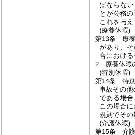
ばならない
とが公務の
これを与え
(療養休暇)
第13条
療
があり、そ
合における
2
療養休暇
(特別休暇)
第14条
特
事故その他
である場合
この場合に
規則でその
(介護休暇)
第15条
介