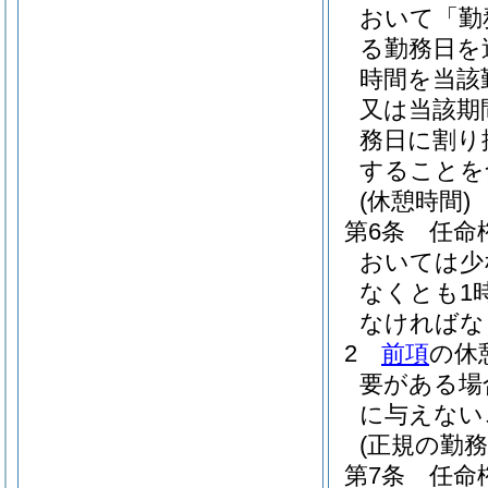
おいて「勤
る勤務日を
時間を当該
又は当該期
務日に割り
することを
(休憩時間)
第6条
任命
おいては少
なくとも1
なければな
2
前項
の休
要がある場
に与えない
(正規の勤
第7条
任命