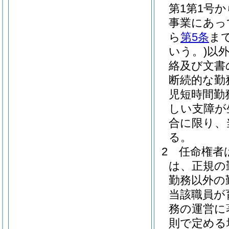
第1第1号
事業にあっ
ら
第5条
ま
いう。)
以
絡及び文書
断続的な勤
児短時間勤
しい支障が
合に限り、
る。
2
任命権者
は、正規の
勤務以外の
当該職員が
務の運営に
則で定める