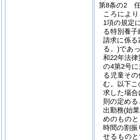
第8条の2
ころにより
1項の規定
る特別養子
請求に係る
る。)
であ
和22年法律第
の4第2号
る児童その
む。以下こ
求した場合
則の定める
出勤務
(始
めのものと
時間の割振
せるものと