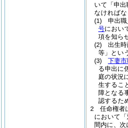
いて「申出
なければな
(1)
申出職
号
におい
項を知ら
(2)
出生時
等」という
(3)
下妻市
る申出に
庭の状況
生するこ
障となる
認するた
2
任命権者
において「
間内に、次