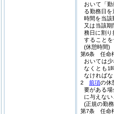
おいて「勤
る勤務日を
時間を当該
又は当該期
務日に割り
することを
(休憩時間)
第6条
任命
おいては少
なくとも1
なければな
2
前項
の休
要がある場
に与えない
(正規の勤
第7条
任命