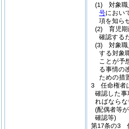
(1)
対象職
号
におい
項を知ら
(2)
育児期
確認する
(3)
対象職
する対象
ことが予
る事情の
ための措
3
任命権者
確認した事
ればならな
(配偶者等
確認等)
第17条の3