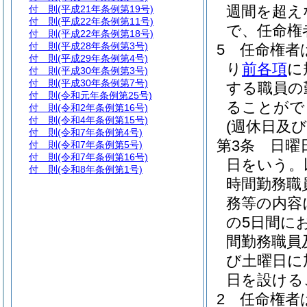
週間を超え
付 則
(平成21年条例第19号)
付 則
(平成22年条例第11号)
で、任命権
付 則
(平成22年条例第18号)
付 則
(平成28年条例第3号)
5
任命権者
付 則
(平成29年条例第4号)
り
前各項
に
付 則
(平成30年条例第3号)
付 則
(平成30年条例第7号)
する職員の
付 則
(令和元年条例第25号)
ることがで
付 則
(令和2年条例第16号)
付 則
(令和4年条例第15号)
(週休日及
付 則
(令和7年条例第4号)
第3条
日曜
付 則
(令和7年条例第5号)
付 則
(令和7年条例第16号)
日をいう。
付 則
(令和8年条例第1号)
時間勤務職
務等の内容
の5日間に
間勤務職員
び土曜日に
日を設ける
2
任命権者