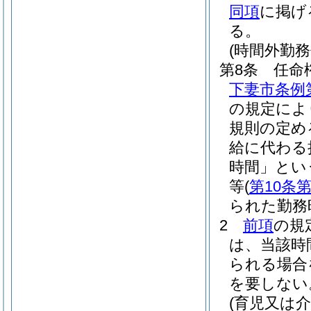
同項
に掲げ
る。
(時間外勤務
第8条
任命
下妻市条例
の規定によ
規則の定め
給に代わる
時間」とい
等
(
第10条第
られた勤務
2
前項
の規
は、当該時
られる場合
を要しない
(育児又は