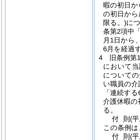
暇の初日か
の初日から
限る。)
に
条第2項中
月1日から
6月を経過
4
旧条例第
において当
についての
い職員の介
「連続する
介護休暇の
る。
付
則
(
この条例は
付
則
(