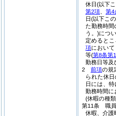
休日
(以下
第2項
、
第4
日
(以下こ
た勤務時間
う。)
につ
定めるとこ
項
において
等
(
第8条第
勤務日等及
2
前項
の規
られた休日
日には、特
勤務時間に
(休暇の種類
第11条
職
休暇、介護