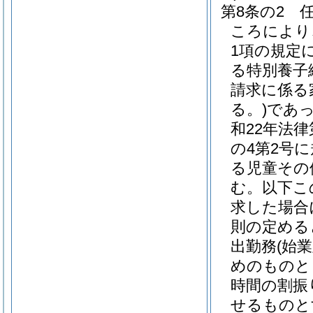
第8条の2
ころにより
1項の規定
る特別養子
請求に係る
る。)
であ
和22年法律第
の4第2号
る児童その
む。以下こ
求した場合
則の定める
出勤務
(始
めのものと
時間の割振
せるものと