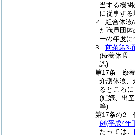
当する機関
に従事する
2
組合休暇
た職員団体
一の年度に
3
前条第3
(療養休暇
認)
第17条
療
介護休暇、
るところに
(妊娠、出
等)
第17条の2
例
(平成4年
たっては、