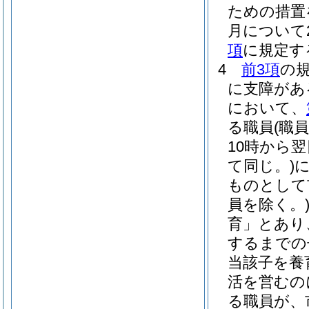
ための措置
月について
項
に規定す
4
前3項
の
に支障があ
において、
る職員
(職
10時から
て同じ。)
ものとして
員を除く。
育」とあり
するまでの
当該子を養
活を営むの
る職員が、