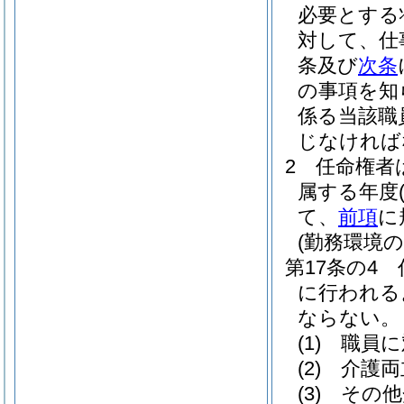
必要とする
対して、仕
条及び
次条
の事項を知
係る当該職
じなければ
2
任命権者
属する年度
て、
前項
に
(勤務環境
第17条の4
に行われる
ならない。
(1)
職員に
(2)
介護両
(3)
その他