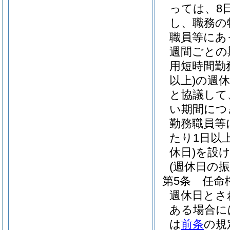
っては、8
し、職務の
職員等にあ
週間ごとの
用短時間勤
以上)
の週
と協議して
い期間につ
勤務職員等
たり1日以
休日)
を設
(週休日の振
第5条
任命
週休日とさ
ある場合に
は
前条
の規