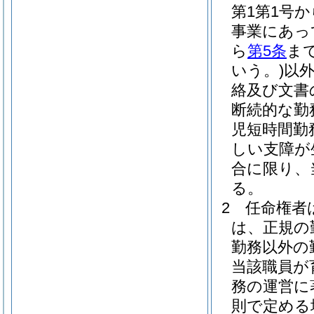
第1第1号
事業にあっ
ら
第5条
ま
いう。)
以
絡及び文書
断続的な勤
児短時間勤
しい支障が
合に限り、
る。
2
任命権者
は、正規の
勤務以外の
当該職員が
務の運営に
則で定める