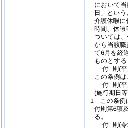
において当
日」という
介護休暇に
時間、休暇
ついては、
から当該職
て6月を経
ものとする
付
則
(
この条例は
付
則
(
(施行期日等
1
この条例
付則第6項
る。
付
則
(