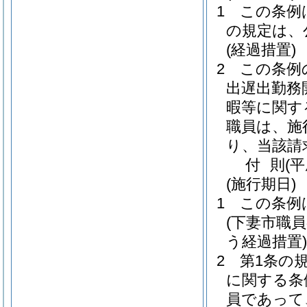
1
この条例
の規定は、
(経過措置)
2
この条例
出遅出勤務
暇等に関す
職員は、施
り、当該請
付
則
(
(施行期日)
1
この条例
(下妻市職
う経過措置)
2
第1条の
に関する条
員であって