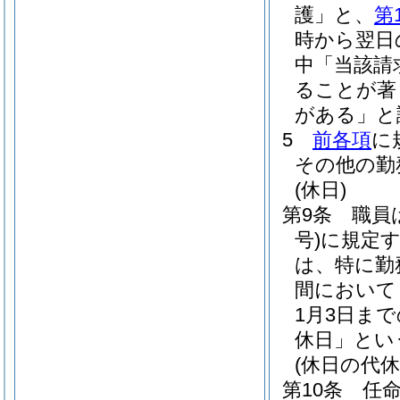
護」と、
第
時から翌日
中「当該請
ることが著
がある」と
5
前各項
に
その他の勤
(休日)
第9条
職員
号)
に規定
は、特に勤
間において
1月3日ま
休日」とい
(休日の代休
第10条
任