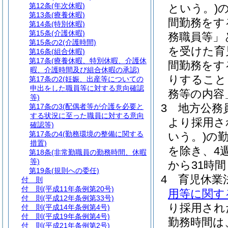
第12条
(年次休暇)
という。)
第13条
(療養休暇)
間勤務をす
第14条
(特別休暇)
第15条
(介護休暇)
務職員等」
第15条の2
(介護時間)
を受けた育
第16条
(組合休暇)
第17条
(療養休暇、特別休暇、介護休
間勤務をす
暇、介護時間及び組合休暇の承認)
りすること
第17条の2
(妊娠、出産等についての
申出をした職員等に対する意向確認
務等の内容
等)
3
地方公務員
第17条の3
(配偶者等が介護を必要と
する状況に至った職員に対する意向
より採用さ
確認等)
第17条の4
(勤務環境の整備に関する
いう。)
の
措置)
を除き、4
第18条
(非常勤職員の勤務時間、休暇
等)
から31時
第19条
(規則への委任)
4
育児休業
付 則
付 則
(平成11年条例第20号)
用等に関す
付 則
(平成12年条例第33号)
り採用され
付 則
(平成14年条例第4号)
付 則
(平成19年条例第4号)
勤務時間は
付 則
(平成21年条例第2号)