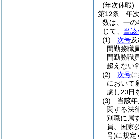
(年次休暇)
第12条
年
数は、一の
じて、
当該
(1)
次号
及
間勤務職
間勤務職
超えない
(2)
次号
に
において
慮し20
(3)
当該年
関する法
別職に属
員、国家
号)
に規定