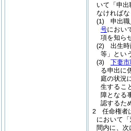
いて「申出
なければな
(1)
申出職
号
におい
項を知ら
(2)
出生時
等」という
(3)
下妻市
る申出に
庭の状況
生するこ
障となる
認するた
2
任命権者
において「
間内に、次