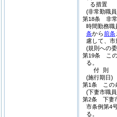
る措置
(非常勤職
第18条
非
時間勤務職
条
から
前条
慮して、市
(規則への委
第19条
こ
る。
付
則
(施行期日)
第1条
この
(下妻市職
第2条
下妻
市条例第4
る。