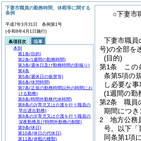
下妻市職員の勤務時間、休暇等に関する
条例
○下妻市
平成7年3月31日 条例第1号
(令和8年4月1日施行)
下妻市職員
条項目次
沿革
号)の全部を
本則
第1条
(目的)
(目的)
第2条
(1週間の勤務時間)
第3条
(週休日及び勤務時間の割振り)
第1条
この
第4条
条第5項の
第5条
(週休日の振替等)
第6条
(休憩時間)
し必要な事
第7条
(正規の勤務時間以外の時間にお
(1週間の勤
ける勤務)
第8条
(時間外勤務代休時間)
第2条
職員
第8条の2
(育児又は介護を行う職員の
期間につき
早出遅出勤務)
第8条の3
(育児又は介護を行う職員の
2
地方公務
深夜勤務及び時間外勤務の制限)
号。以下「
第9条
(休日)
第10条
(休日の代休日)
同条第1項
第11条
(休暇の種類)