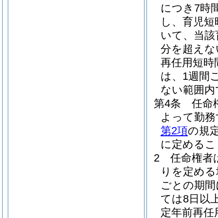
につき7時
し、育児短
いて、当該
分を超えな
再任用短時
は、1週間
ない範囲内
第4条
任命
よって勤務
第2項
の規
に定めるこ
2
任命権者
りを定める
ごとの期間
ては8日以
定年前再任