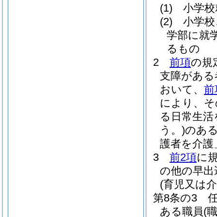
(1)
小学校
(2)
小学校
学部に就
るもの
2
前項
の規
支障がある
おいて、
前
により、そ
る日常生活
う。)
のあ
護者を介護
3
前2項
に
の他の早出
(育児又は
第8条の3
ある職員
(