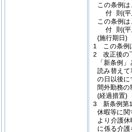
この条例は
付
則
(
この条例は
付
則
(
(施行期日)
1
この条例
2
改正後の
「新条例」
読み替えて
の日以後に
間外勤務の
(経過措置)
3
新条例第
休暇等に関
より介護休
に係る介護