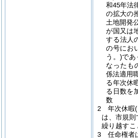
和45年法律
の拡大の
土地開発
が国又は
する法人
の号にお
う。)
であ
なったも
係法適用
る年次休
る日数を
数
2
年次休暇
は、市規則
繰り越すこ
3
任命権者