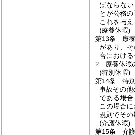
ばならない
とが公務の
これを与え
(療養休暇)
第13条
療
があり、そ
合における
2
療養休暇
(特別休暇)
第14条
特
事故その他
である場合
この場合に
規則でその
(介護休暇)
第15条
介