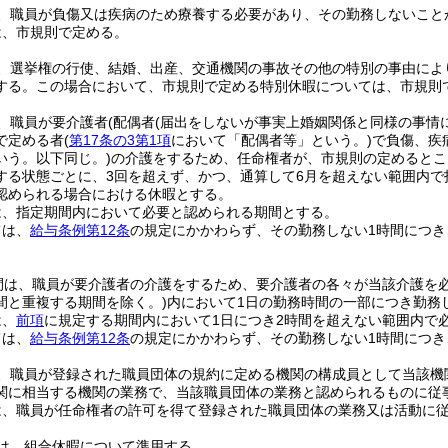
、職員が負傷又は疾病のため療養する必要があり、その勤務しないこと
は、市規則で定める。
、選挙権の行使、結婚、出産、交通機関の事故その他の特別の事由によ
する。
この場合において、市規則で定める特別休暇については、市規則
、職員が要介護者
(配偶者
(届出をしないが事実上婚姻関係と同様の事情
で定める者
(
第17条の3第1項
において「配偶者等」という。)
で負傷、疾
いう。以下同じ。)
の介護をするため、任命権者が、市規則の定めるとこ
する状態ごとに、3回を超えず、かつ、通算して6月を超えない範囲内で
認められる場合における休暇とする。
は、指定期間内において必要と認められる期間とする。
ては、
給与条例第12条
の規定にかかわらず、その勤務しない1時間につき
間は、職員が要介護者の介護をするため、要介護者の各々が当該介護を
間と重複する期間を除く。)
内において1日の勤務時間の一部につき勤務
は、
前項
に規定する期間内において1日につき2時間を超えない範囲内で
ては、
給与条例第12条
の規定にかかわらず、その勤務しない1時間につき
、職員が登録された職員団体の規約に定める機関の構成員として当該機
関に相当する機関の業務で、当該職員団体の業務と認められるものに従
は、職員が任命権者の許可を得て登録された職員団体の業務又は活動に
は、組合休暇について準用する。