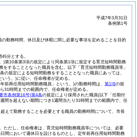
平成7年3月31日
条例第1号
職員の勤務時間、休日及び休暇に関し必要な事項を定めることを目的
45分とする。
。)
第10条第3項の規定により同条第1項に規定する育児短時間勤務
勤務をすることとなった職員を含む。以下「育児短時間勤務職員等」
17条の規定による短時間勤務をすることとなった職員にあっては、
いう。)
に従い、任命権者が定める。
定年前再任用短時間勤務職員」という。)
の勤務時間は、
第1項
の規
から31時間までの範囲内で、任命権者が定める。
妻市条例第16号)
第4条
の規定により採用された職員
(以下「任期付
週間を超えない期間につき1週間当たり31時間までの範囲内で、任
を超えて勤務することを必要とする職員の勤務時間について、市長
。
ただし、任命権者は、育児短時間勤務職員等については、必要
5日間において週休日を設けるものとし、定年前再任用短時間勤務