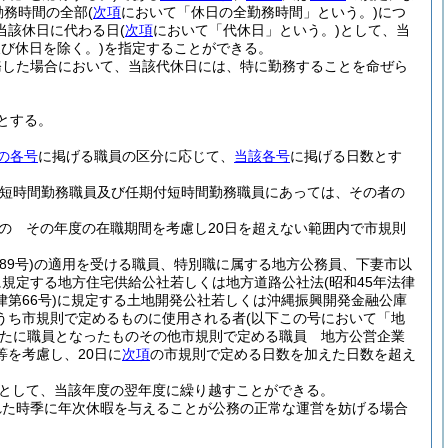
勤務時間の全部
(
次項
において「休日の全勤務時間」という。)
につ
当該休日に代わる日
(
次項
において「代休日」という。)
として、当
び休日を除く。)
を指定することができる。
務した場合において、当該代休日には、特に勤務することを命ぜら
とする。
の各号
に掲げる職員の区分に応じて、
当該各号
に掲げる日数とす
用短時間勤務職員及び任期付短時間勤務職員にあっては、その者の
の その年度の在職期間を考慮し20日を超えない範囲内で市規則
89号)
の適用を受ける職員、特別職に属する地方公務員、下妻市以
に規定する地方住宅供給公社若しくは地方道路公社法
(昭和45年法律
律第66号)
に規定する土地開発公社若しくは沖縄振興開発金融公庫
うち市規則で定めるものに使用される者
(以下この号において「地
たに職員となったものその他市規則で定める職員 地方公営企業
を考慮し、20日に
次項
の市規則で定める日数を加えた日数を超え
として、当該年度の翌年度に繰り越すことができる。
れた時季に年次休暇を与えることが公務の正常な運営を妨げる場合