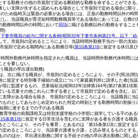
とする勤務その他の市規則で定める断続的な勤務を命ずることができる
著しい支障が生ずると認められる場合として市規則で定める場合に限り
務のため臨時又は緊急の必要がある場合には、正規の勤務時間以外の時
だし、当該職員が育児短時間勤務職員等である場合にあっては、公務の
の勤務時間以外の時間において
同項
に掲げる勤務以外の勤務をすること
間)
、
下妻市職員の給与に関する条例
(昭和32年下妻市条例第21号。以下「
して、市規則の定めるところにより、当該時間外勤務手当の一部の支給
市規則で定める期間内にある勤務日等
(
第10条第1項
に規定する休日及び
り時間外勤務代休時間を指定された職員は、当該時間外勤務代休時間に
ことを要しない。
う職員の早出遅出勤務)
は、次に掲げる職員が、市規則の定めるところにより、その子
(民法
(明
項に規定する特別養子縁組の成立について家庭裁判所に請求した者
(当
が現に監護するもの、児童福祉法
(昭和22年法律第164号)
第27条第1項
ている児童その他これらに準ずる者として市規則で定める者を含む。以
に支障がある場合を除き、市規則の定めるところにより、当該職員に当
のものとしてあらかじめ定められた特定の時刻とする勤務時間の割振り
始期に達するまでの子のある職員
教育学校の前期課程又は特別支援学校の小学部に就学している子のある
15条第1項
に規定する日常生活を営むのに支障がある者を介護する職員
るところにより、その子を養育」とあるのは「第15条第1項に規定する
の定めるところにより、当該要介護者を介護」と読み替えるものとする
もののほか、早出遅出勤務に関する手続その他の早出遅出勤務に関し必