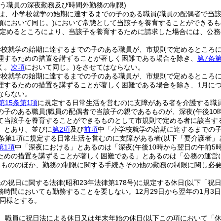
行う職員の深夜勤務及び時間外勤務の制限)
は、小学校就学の始期に達するまでの子のある職員
(職員の配偶者で当
項において同じ。)
において常態として当該子を養育することができるも
定めるところにより、当該子を養育するために請求した場合には、公務
学校就学の始期に達するまでの子のある職員が、市規則で定めるところ
理するための措置を講ずることが著しく困難である場合を除き、
第7条第
く。
次項
において同じ。)
をさせてはならない。
学校就学の始期に達するまでの子のある職員が、市規則で定めるところ
理するための措置を講ずることが著しく困難である場合を除き、1月につい
ならない。
第15条第1項
に規定する日常生活を営むのに支障がある者を介護する職
の子のある職員
(職員の配偶者で当該子の親であるものが、深夜
(午後1
て当該子を養育することができるものとして市規則で定める者に該当す
」とあり、並びに
第2項
及び
前項
中「小学校就学の始期に達するまでの
5条第1項に規定する日常生活を営むのに支障がある者
(以下「要介護者」
第1項
中「深夜における」とあるのは「深夜
(午後10時から翌日の午前5
ための措置を講ずることが著しく困難である」とあるのは「公務の運営
るもののほか、勤務の制限に関する手続きその他の勤務の制限に関し必
民の祝日に関する法律
(昭和23年法律第178号)
に規定する休日
(以下「祝
務時間においても勤務することを要しない。
12月29日から翌年の1月3
同様とする。
、職員に祝日法による休日又は年末年始の休日
(以下この項において「休