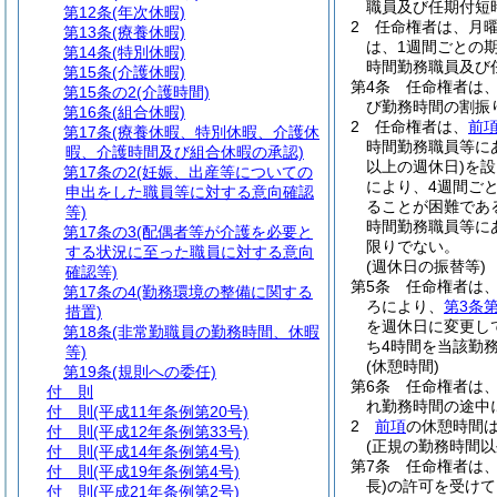
職員及び任期付短
第12条
(年次休暇)
2
任命権者は、月曜
第13条
(療養休暇)
は、1週間ごとの
第14条
(特別休暇)
時間勤務職員及び
第15条
(介護休暇)
第4条
任命権者は
第15条の2
(介護時間)
び勤務時間の割振
第16条
(組合休暇)
2
任命権者は、
前
第17条
(療養休暇、特別休暇、介護休
時間勤務職員等に
暇、介護時間及び組合休暇の承認)
以上の週休日)
を設
第17条の2
(妊娠、出産等についての
により、4週間ご
申出をした職員等に対する意向確認
ることが困難であ
等)
時間勤務職員等に
第17条の3
(配偶者等が介護を必要と
限りでない。
する状況に至った職員に対する意向
(週休日の振替等)
確認等)
第5条
任命権者は
第17条の4
(勤務環境の整備に関する
ろにより、
第3条第
措置)
を週休日に変更し
第18条
(非常勤職員の勤務時間、休暇
ち4時間を当該勤
等)
(休憩時間)
第19条
(規則への委任)
第6条
任命権者は、
付 則
れ勤務時間の途中
付 則
(平成11年条例第20号)
2
前項
の休憩時間
付 則
(平成12年条例第33号)
(正規の勤務時間以
付 則
(平成14年条例第4号)
第7条
任命権者は
付 則
(平成19年条例第4号)
長)
の許可を受けて
付 則
(平成21年条例第2号)