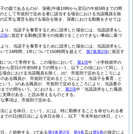
該子の親であるものが、深夜
(午後10時から翌日の午前5時までの間
のとして市規則で定める者に該当する場合における当該職員を除
の正常な運営を妨げる場合を除き、深夜における勤務をさせては
により、当該子を養育するために請求した場合には、当該請求をし
2項
に規定する勤務
(災害その他避けることのできない事由に基づ
により、当該子を養育するために請求した場合には、当該請求をし
て24時間、1年について150時間を超えて、
第7条第2項
に規定す
員について準用する。
この場合において、
第1項
中「小学校就学の
0時から翌日の午前5時までの間をいう。以下この項において同じ。)
る場合における当該職員を除く。)
が、市規則で定めるところによ
子のある職員が、市規則で定めるところにより、当該子を養育」と
という。)
のある職員が、市規則で定めるところにより、当該要介
時までの間をいう。)
における」と、
第2項
中「当該請求をした職員
に支障がある」と読み替えるものとする。
要な事項は、市規則で定める。
日法による休日」という。)
には、特に勤務することを命ぜられる者
日までの日
(祝日法による休日を除く。以下「年末年始の休日」とい
日」と総称する。)
である
第3条第2項
、
第4条
又は
第5条
の規定によ