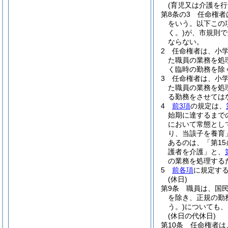
(育児又は介護を
第8条の3
任命権者
をいう。以下この
く。)
が、市規則で
ならない。
2
任命権者は、小
た職員の業務を処
く臨時の勤務を除
3
任命権者は、小
た職員の業務を処
る勤務をさせては
4
前3項
の規定は、
始期に達するまで
において常態とし
り、当該子を養育
あるのは、「第1
護者を介護」と、
の業務を処理する
5
前各項
に規定す
(休日)
第9条
職員は、国
を除き、正規の勤
う。)
についても、
(休日の代休日)
第10条
任命権者は