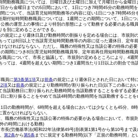
時間勤務職員については、日曜日及び土曜日に加えて月曜日から金曜日
日から金曜日までの5日間において、1日につき7時間45分の勤務時間
期間について、当該育児短時間勤務等の内容に従い1日につき7時間45
任期付短時間勤務職員については、1週間ごとの期間について、1日につ
、公務の運営上の事情により特別の形態によって勤務する必要のある職
りを別に定めることができる。
項
の規定により週休日及び勤務時間の割振りを定める場合には、市規則の
あっては8日以上で当該育児短時間勤務等の内容に従った週休日、定年
けなければならない。
ただし、職務の特殊性又は当該公署の特殊の必要
との期間につき8日
(育児短時間勤務職員等、定年前再任用短時間勤務職員
る職員について、市長と協議して、市規則の定めるところにより、4週間
あっては、4週間を超えない期間につき1週間当たり1日以上の割合で当
、職員に
第3条第1項
又は
前条
の規定により週休日とされた日において特
2項
又は
前条
の規定により勤務時間が割り振られた日
(以下この条にお
て当該勤務日に割り振られた勤務時間を当該勤務することを命ずる必要
務日に割り振ることをやめて当該4時間の勤務時間を当該勤務すること
1日の勤務時間が、6時間を超える場合においては少なくとも45分、8
に置かなければならない。
は、職務の特殊性又は当該公署の特殊の必要がある場合において、市規
外の時間における勤務)
、市長
(労働基準法
(昭和22年法律第49号)
別表第1第1号から第10号まで
、
第2条
から
第5条
までに規定する勤務時間
(以下「正規の勤務時間」と