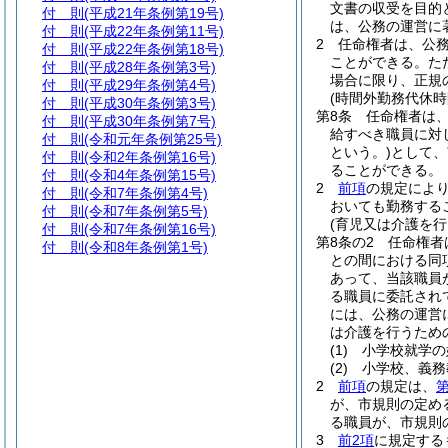
文書の収受を目的
付 則
(平成21年条例第19号)
は、公務の運営に
付 則
(平成22年条例第11号)
2
任命権者は、公
付 則
(平成22年条例第18号)
ことができる。
た
付 則
(平成28年条例第3号)
場合に限り、正規
付 則
(平成29年条例第4号)
(時間外勤務代休時
付 則
(平成30年条例第3号)
第8条
任命権者は
付 則
(平成30年条例第7号)
給すべき職員に対
付 則
(令和元年条例第25号)
という。)
として、
付 則
(令和2年条例第16号)
ることができる。
付 則
(令和4年条例第15号)
2
前項
の規定によ
付 則
(令和7年条例第4号)
おいても勤務する
付 則
(令和7年条例第5号)
(育児又は介護を行
付 則
(令和7年条例第16号)
第8条の2
任命権者
付 則
(令和8年条例第1号)
との間における同
あって、当該職員
る職員に委託され
には、公務の運営
は介護を行うため
(1)
小学校就学の
(2)
小学校、義務
2
前項
の規定は、
第
が、市規則の定め
る職員が、市規則
3
前2項
に規定する