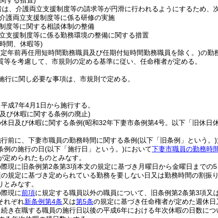
関する措置)
者は、介護両立支援制度等の請求等が円滑に行われるようにするため、
介護両立支援制度等に係る研修の実施
制度等に関する相談体制の整備
立支援制度等に係る勤務環境の整備に関する措置
時間、休暇等)
(定年前再任用短時間勤務職員及び任期付短時間勤務職員を除く。)
の勤
質等を考慮して、市規則の定める基準に従い、任命権者が定める。
施行に関し必要な事項は、市規則で定める。
平成7年4月1日から施行する。
日及び休暇に関する条例の廃止)
の休日及び休暇に関する条例
(昭和32年下妻市条例第4号。以下「旧休日
施行前に、下妻市職員の勤務時間に関する条例
(以下「旧条例」という。)
条例の施行の日
(以下「施行日」という。)
において
下妻市職員の勤務時
が定められたものとみなす。
際現に旧条例第2条第3項本文の規定に基づき月曜日から金曜日までの5
項の規定に基づき定められている勤務を要しない日又は勤務時間の割振
りとみなす。
の際現に
前項
に規定する職員以外の職員について、旧条例第2条第3項又
それぞれ
新条例第4条
又は
第5条
の規定に基づき任命権者が定めた週休日
き続き在職する職員の施行日以後の平成6年における年次休暇の日数につ