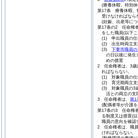
(療養休暇、特別
第17条
療養休暇、
受けなければなら
(妊娠、出産等に
第17条の2
任命権
をした職員
(以下
(1)
申出職員の仕
(2)
出生時両立支
(3)
下妻市職員の
の日以後に発生
めの措置
2
任命権者は、3歳
ればならない。
(1)
対象職員の仕
(2)
育児期両立支
(3)
対象職員の3
活との両立の支
3
任命権者は、
第1
(配偶者等が介護
第17条の3
任命権
る制度又は措置
(
職員の意向を確認
2
任命権者は、職員
ければならない。