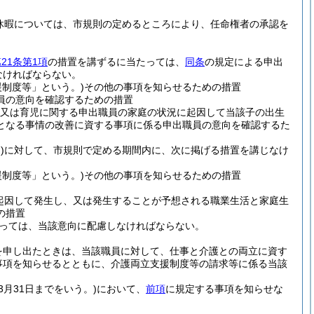
休暇については、市規則の定めるところにより、任命権者の承認を
21条第1項
の措置を講ずるに当たっては、
同条
の規定による申出
なければならない。
制度等」という。)
その他の事項を知らせるための措置
員の意向を確認するための措置
又は育児に関する申出職員の家庭の状況に起因して当該子の出生
となる事情の改善に資する事項に係る申出職員の意向を確認するた
)
に対して、市規則で定める期間内に、次に掲げる措置を講じなけ
制度等」という。)
その他の事項を知らせるための措置
起因して発生し、又は発生することが予想される職業生活と家庭生
の措置
っては、当該意向に配慮しなければならない。
を申し出たときは、当該職員に対して、仕事と介護との両立に資す
事項を知らせるとともに、介護両立支援制度等の請求等に係る当該
3月31日までをいう。)
において、
前項
に規定する事項を知らせな