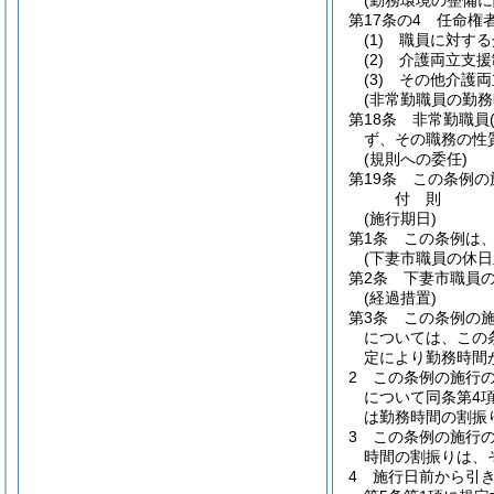
(勤務環境の整備に
第17条の4
任命権
(1)
職員に対する
(2)
介護両立支援
(3)
その他介護両
(非常勤職員の勤務
第18条
非常勤職員
ず、その職務の性
(規則への委任)
第19条
この条例の
付
則
(施行期日)
第1条
この条例は、
(下妻市職員の休
第2条
下妻市職員
(経過措置)
第3条
この条例の
については、この
定により勤務時間
2
この条例の施行の
について同条第4
は勤務時間の割振
3
この条例の施行
時間の割振りは、
4
施行日前から引