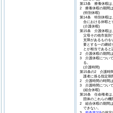
第13条
療養休暇は
2
療養休暇の期間
(特別休暇)
第14条
特別休暇は
合における休暇と
(介護休暇)
第15条
介護休暇は
父母その他市規則
支障があるものを
要とする一の継続
とが相当であると
2
介護休暇の期間
3
介護休暇につい
る。
(介護時間)
第15条の2
介護時
護者に係る指定期
2
介護時間の時間
3
介護時間につい
(組合休暇)
第16条
任命権者は
団体のこれらの機
2
組合休暇の期間
できない。
3
前条第3項
の規定