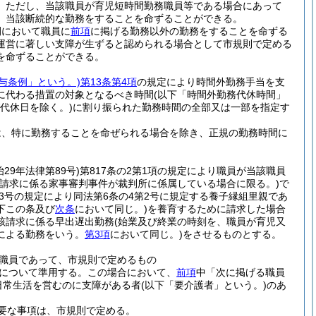
。
ただし、当該職員が育児短時間勤務職員等である場合にあって
、当該断続的な勤務をすることを命ずることができる。
間において職員に
前項
に掲げる勤務以外の勤務をすることを命ずる
運営に著しい支障が生ずると認められる場合として市規則で定める
を命ずることができる。
給与条例」という。)
第13条第4項
の規定により時間外勤務手当を支
に代わる措置の対象となるべき時間
(以下「時間外勤務代休時間」
代休日を除く。)
に割り振られた勤務時間の全部又は一部を指定す
は、特に勤務することを命ぜられる場合を除き、正規の勤務時間に
治29年法律第89号)
第817条の2第1項の規定により職員が当該職員
該請求に係る家事審判事件が裁判所に係属している場合に限る。)
で
第3号の規定により同法第6条の4第2号に規定する養子縁組里親であ
下この条及び
次条
において同じ。)
を養育するために請求した場合
該請求に係る早出遅出勤務
(始業及び終業の時刻を、職員が育児又
による勤務をいう。
第3項
において同じ。)
をさせるものとする。
職員であって、市規則で定めるもの
について準用する。
この場合において、
前項
中「次に掲げる職員
日常生活を営むのに支障がある者
(以下「要介護者」という。)
のあ
。
要な事項は、市規則で定める。