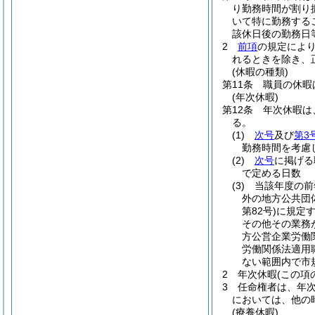
り勤務時間が割り
いて特に勤務する
該休日後の勤務日
2
前項
の規定によ
れるときを除き、
(休暇の種類)
第11条
職員の休暇
(年次休暇)
第12条
年次休暇は
る。
(1)
次号
及び
第3
勤務時間を考慮
(2)
次号
に掲げる
で定める日数
(3)
当該年度の前
外の地方公共団
第82号)
に規定
その他その業務
方公営企業労働
労働関係法適用
ない範囲内で市
2
年次休暇
(この項
3
任命権者は、年
においては、他の
(療養休暇)