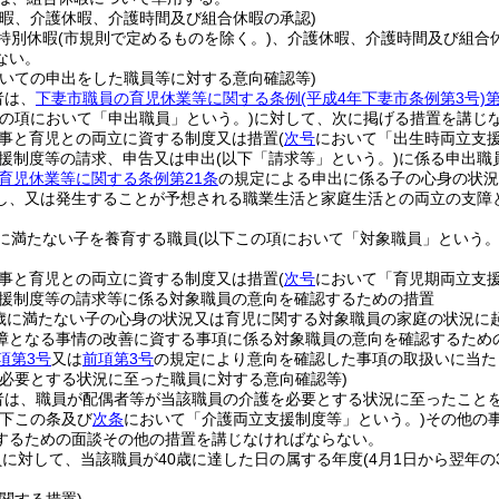
休暇、介護休暇、介護時間及び組合休暇の承認)
特別休暇
(市規則で定めるものを除く。)
、介護休暇、介護時間及び組合
ない。
ついての申出をした職員等に対する意向確認等)
者は、
下妻市職員の育児休業等に関する条例
(平成4年下妻市条例第3号)
第
この項において「申出職員」という。)
に対して、次に掲げる措置を講じ
事と育児との両立に資する制度又は措置
(
次号
において「出生時両立支援
援制度等の請求、申告又は申出
(以下「請求等」という。)
に係る申出職
育児休業等に関する条例第21条
の規定による申出に係る子の心身の状況
し、又は発生することが予想される職業生活と家庭生活との両立の支障
に満たない子を養育する職員
(以下この項において「対象職員」という。
事と育児との両立に資する制度又は措置
(
次号
において「育児期両立支援
援制度等の請求等に係る対象職員の意向を確認するための措置
歳に満たない子の心身の状況又は育児に関する対象職員の家庭の状況に
障となる事情の改善に資する事項に係る対象職員の意向を確認するため
項第3号
又は
前項第3号
の規定により意向を確認した事項の取扱いに当た
を必要とする状況に至った職員に対する意向確認等)
者は、職員が配偶者等が当該職員の介護を必要とする状況に至ったこと
以下この条及び
次条
において「介護両立支援制度等」という。)
その他の
するための面談その他の措置を講じなければならない。
に対して、当該職員が40歳に達した日の属する年度
(4月1日から翌年の