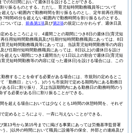
までの5日間において週休日を設けることができる。
を割り振るものとする。
ただし、育児短時間勤務職員等について
分を超えない範囲内で勤務時間を割り振るものとし、定年前再任用短
き7時間45分を超えない範囲内で勤務時間を割り振るものとする。
員については、
前条第1項
及び
第2項
の規定にかかわらず、週休日及
定めるところにより、4週間ごとの期間につき8日の週休日
(育児短
前再任用短時間勤務職員及び任期付短時間勤務職員にあっては、8日
(育児短時間勤務職員等にあっては、当該育児短時間勤務等の内容)
及び任期付短時間勤務職員にあっては、8日以上)
の週休日を設け
を超えない期間につき1週間当たり1日以上の割合で週休日
(育児短
該育児短時間勤務等の内容に従った週休日)
を設ける場合には、この
に勤務することを命ずる必要がある場合には、市規則の定めるとこ
いて「勤務日」という。)
のうち市規則で定める期間内にある勤務日
がある日に割り振り、又は当該期間内にある勤務日の勤務時間のう
を命ずる必要がある日に割り振ることができる。
時間を超える場合においては少なくとも1時間の休憩時間を、それぞ
則で定めるところにより、一斉に与えないことができる。
及び第13号から第15号までに掲げる事業にあっては労働基準監督署
いう。)
以外の時間において職員に設備等の保全、外部との連絡及び