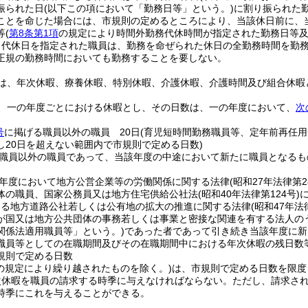
振られた日
(以下この項において「勤務日等」という。)
に割り振られた
ことを命じた場合には、市規則の定めるところにより、当該休日前に、
等
(
第8条第1項
の規定により時間外勤務代休時間が指定された勤務日等及
り代休日を指定された職員は、勤務を命ぜられた休日の全勤務時間を勤
正規の勤務時間においても勤務することを要しない。
は、年次休暇、療養休暇、特別休暇、介護休暇、介護時間及び組合休暇
、一の年度ごとにおける休暇とし、その日数は、一の年度において、
次
号
に掲げる職員以外の職員 20日
(育児短時間勤務職員等、定年前再任
し20日を超えない範囲内で市規則で定める日数)
職員以外の職員であって、当該年度の中途において新たに職員となるも
年度において地方公営企業等の労働関係に関する法律
(昭和27年法律第2
体の職員、国家公務員又は地方住宅供給公社法
(昭和40年法律第124号)
する地方道路公社若しくは公有地の拡大の推進に関する法律
(昭和47年法
が国又は地方公共団体の事務若しくは事業と密接な関連を有する法人の
関係法適用職員等」という。)
であった者であって引き続き当該年度に新
職員等としての在職期間及びその在職期間中における年次休暇の残日数等
規則で定める日数
の規定により繰り越されたものを除く。)
は、市規則で定める日数を限度
次休暇を職員の請求する時季に与えなければならない。
ただし、請求さ
時季にこれを与えることができる。