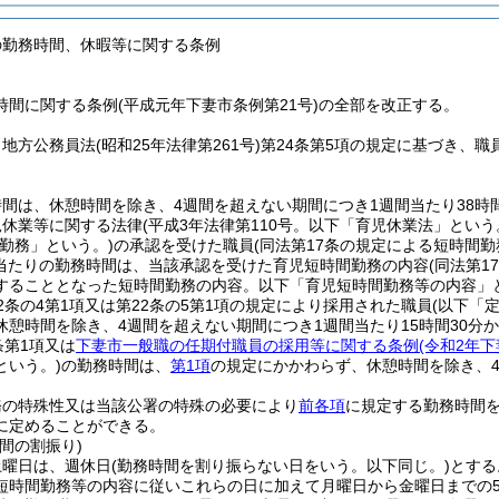
の勤務時間、休暇等に関する条例
時間に関する条例(平成元年下妻市条例第21号)の全部を改正する。
、地方公務員法
(昭和25年法律第261号)
第24条第5項の規定に基づき、
間は、休憩時間を除き、4週間を超えない期間につき1週間当たり38時間
児休業等に関する法律
(平成3年法律第110号。以下「育児休業法」という
勤務」という。)
の承認を受けた職員
(同法第17条の規定による短時間
当たりの勤務時間は、当該承認を受けた育児短時間勤務の内容
(同法第
することとなった短時間勤務の内容。以下「育児短時間勤務等の内容」と
2条の4第1項又は第22条の5第1項の規定により採用された職員
(以下「
休憩時間を除き、4週間を超えない期間につき1週間当たり15時間30分
条第1項又は
下妻市一般職の任期付職員の採用等に関する条例
(令和2年下
という。)
の勤務時間は、
第1項
の規定にかかわらず、休憩時間を除き、4
務の特殊性又は当該公署の特殊の必要により
前各項
に規定する勤務時間
に定めることができる。
間の割振り)
土曜日は、週休日
(勤務時間を割り振らない日をいう。以下同じ。)
とする
短時間勤務等の内容に従いこれらの日に加えて月曜日から金曜日までの