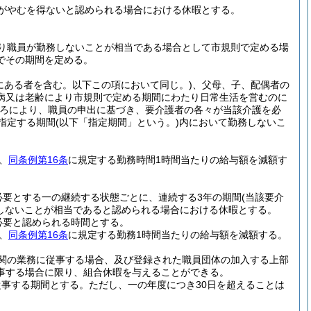
がやむを得ないと認められる場合における休暇とする。
り職員が勤務しないことが相当である場合として市規則で定める場
でその期間を定める。
にある者を含む。以下この項において同じ。)
、父母、子、配偶者の
病又は老齢により市規則で定める期間にわたり日常生活を営むのに
ろにより、職員の申出に基づき、要介護者の各々が当該介護を必
指定する期間
(以下「指定期間」という。)
内において勤務しないこ
、
同条例第16条
に規定する勤務時間1時間当たりの給与額を減額す
必要とする一の継続する状態ごとに、連続する3年の期間
(当該要介
しないことが相当であると認められる場合における休暇とする。
必要と認められる時間とする。
、
同条例第16条
に規定する勤務1時間当たりの給与額を減額する。
関の業務に従事する場合、及び登録された職員団体の加入する上部
事する場合に限り、組合休暇を与えることができる。
従事する期間とする。
ただし、一の年度につき30日を超えることは