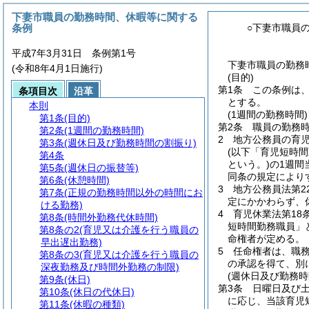
下妻市職員の勤務時間、休暇等に関する
条例
○下妻市職員
平成7年3月31日 条例第1号
下妻市職員の勤務
(令和8年4月1日施行)
(目的)
第1条
この条例は
条項目次
沿革
とする。
本則
(1週間の勤務時間)
第1条
(目的)
第2条
職員の勤務時
第2条
(1週間の勤務時間)
2
地方公務員の育
第3条
(週休日及び勤務時間の割振り)
(以下「育児短時間
第4条
という。)
の1週間
第5条
(週休日の振替等)
同条の規定により
第6条
(休憩時間)
3
地方公務員法第2
第7条
(正規の勤務時間以外の時間にお
定にかかわらず、
ける勤務)
4
育児休業法第18
第8条
(時間外勤務代休時間)
短時間勤務職員」
第8条の2
(育児又は介護を行う職員の
命権者が定める。
早出遅出勤務)
5
任命権者は、職
第8条の3
(育児又は介護を行う職員の
の承認を得て、別
深夜勤務及び時間外勤務の制限)
(週休日及び勤務時
第9条
(休日)
第3条
日曜日及び
第10条
(休日の代休日)
に応じ、当該育児
第11条
(休暇の種類)