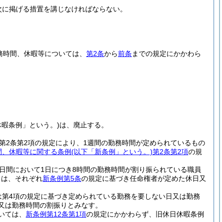
次に掲げる措置を講じなければならない。
務時間、休暇等については、
第2条
から
前条
までの規定にかかわら
休暇条例」という。)
は、廃止する。
第2条第2項の規定により、1週間の勤務時間が定められているもの
間、休暇等に関する条例
(以下「新条例」という。)
第2条第2項
の規
日間において1日につき8時間の勤務時間が割り振られている職員
りは、それぞれ
新条例第5条
の規定に基づき任命権者が定めた休日又
は第4項の規定に基づき定められている勤務を要しない日又は勤務
又は勤務時間の割振りとみなす。
いては、
新条例第12条第1項
の規定にかかわらず、旧休日休暇条例