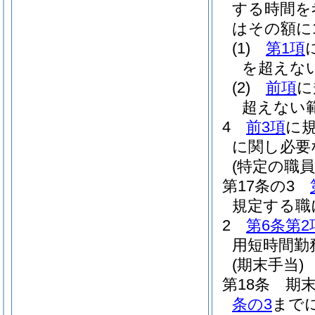
する時間を
はその額に1
(1)
第1項
を超えな
(2)
前項
に
超えない
4
前3項
に
に関し必要
(特定の職
第17条の3
規定する職
2
第6条第2
用短時間勤
(期末手当)
第18条
期末
条の3
まで