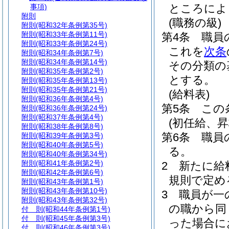
ところによ
事項)
附則
(職務の級)
附則
(昭和32年条例第35号)
附則
(昭和33年条例第11号)
第4条
職員
附則
(昭和33年条例第24号)
これを
次条
附則
(昭和34年条例第7号)
附則
(昭和34年条例第14号)
その分類の
附則
(昭和35年条例第2号)
とする。
附則
(昭和35年条例第13号)
附則
(昭和35年条例第21号)
(給料表)
附則
(昭和36年条例第4号)
第5条
この
附則
(昭和36年条例第24号)
附則
(昭和37年条例第4号)
(初任給、
附則
(昭和38年条例第8号)
第6条
職員
附則
(昭和39年条例第3号)
附則
(昭和40年条例第5号)
る。
附則
(昭和40年条例第34号)
附則
(昭和41年条例第2号)
2
新たに給
附則
(昭和42年条例第6号)
規則で定め
附則
(昭和43年条例第1号)
附則
(昭和43年条例第10号)
3
職員が一
附則
(昭和43年条例第32号)
の職から同
付 則
(昭和44年条例第1号)
付 則
(昭和45年条例第3号)
った場合に
付 則
(昭和46年条例第3号)