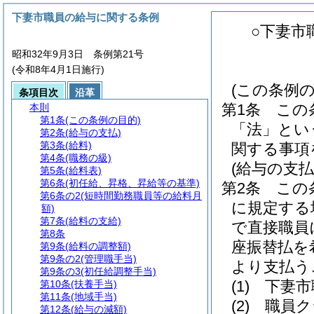
下妻市職員の給与に関する条例
○下妻市
昭和32年9月3日 条例第21号
(令和8年4月1日施行)
(この条例の
条項目次
沿革
第1条
この
本則
第1条
(この条例の目的)
「法」とい
第2条
(給与の支払)
第3条
(給料)
関する事項
第4条
(職務の級)
(給与の支払
第5条
(給料表)
第6条
(初任給、昇格、昇給等の基準)
第2条
この
第6条の2
(短時間勤務職員等の給料月
に規定する
額)
第7条
(給料の支給)
で直接職員
第8条
座振替払を
第9条
(給料の調整額)
第9条の2
(管理職手当)
より支払う
第9条の3
(初任給調整手当)
(1)
下妻市
第10条
(扶養手当)
第11条
(地域手当)
(2)
職員ク
第12条
(給与の減額)