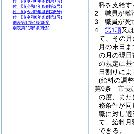
付 則
(令和6年条例第1号)
料を支給す
付 則
(令和7年条例第2号)
付 則
(令和7年条例第5号)
2
職員が離
付 則
(令和8年条例第1号)
3
職員が死
別表第1
(第4条関係)
別表第2
(第5条関係)
4
第1項
又
て、その月
月の末日ま
の月の現日
の規定に基
日割りによ
(給料の調整
第9条
市長
の度、また
務条件が同
職に対し適
て、給料月
できる。