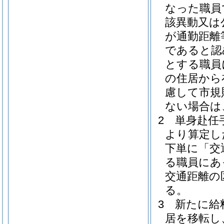
なった職員
該異動又は
が通勤距離
であると認
とする職員
の住居から
慮して市規
ない場合は
2
単身赴任手
より算定し
下単に「交
る職員にあ
交通距離の
る。
3
新たに給
居を移転し