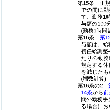
第15条
正
での間に勤
て、勤務1
与額の10
(勤務1時
第16条
第1
与額は、給
初任給調整
たりの勤務
規定する休
を減じたも
(端数計算)
第16条の2
14条
から
前
間外勤務手
る場合にお