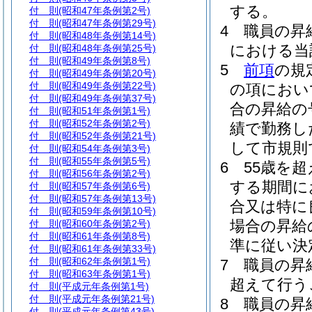
する。
付 則
(昭和47年条例第2号)
付 則
(昭和47年条例第29号)
4
職員の昇
付 則
(昭和48年条例第14号)
における当
付 則
(昭和48年条例第25号)
付 則
(昭和49年条例第8号)
5
前項
の規
付 則
(昭和49年条例第20号)
付 則
(昭和49年条例第22号)
の項におい
付 則
(昭和49年条例第37号)
合の昇給の
付 則
(昭和51年条例第1号)
付 則
(昭和52年条例第2号)
績で勤務し
付 則
(昭和52年条例第21号)
して市規則
付 則
(昭和54年条例第3号)
付 則
(昭和55年条例第5号)
6
55歳を
付 則
(昭和56年条例第2号)
する期間に
付 則
(昭和57年条例第6号)
付 則
(昭和57年条例第13号)
合又は特に
付 則
(昭和59年条例第10号)
場合の昇給
付 則
(昭和60年条例第2号)
付 則
(昭和61年条例第8号)
準に従い決
付 則
(昭和61年条例第33号)
付 則
(昭和62年条例第1号)
7
職員の昇
付 則
(昭和63年条例第1号)
超えて行う
付 則
(平成元年条例第1号)
付 則
(平成元年条例第21号)
8
職員の昇
付 則
(平成元年条例第43号)