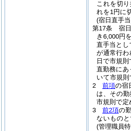
これを切り
れを1円に
(宿日直手当
第17条
宿
き6,00
直手当とし
が通常行わ
日で市規則
直勤務にあ
いて市規則
2
前項
の宿
は、その勤
市規則で定
3
前2項
の
ないものと
(管理職員特