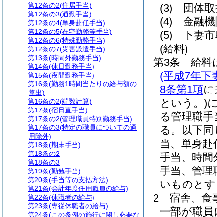
第12条の2
(住居手当)
(3)
団体取
第12条の3
(通勤手当)
(4)
金融機
第12条の4
(単身赴任手当)
第12条の5
(在宅勤務等手当)
(5)
下妻市
第12条の6
(特殊勤務手当)
(給料)
第12条の7
(災害派遣手当)
第13条
(時間外勤務手当)
第3条
給料
第14条
(休日勤務手当)
(平成7年
第15条
(夜間勤務手当)
第16条
(勤務1時間当たりの給与額の
8条第1項
に
算出)
という。)
第16条の2
(端数計算)
第17条
(宿日直手当)
る管理職手
第17条の2
(管理職員特別勤務手当)
第17条の3
(特定の職員についての適
る。以下同
用除外)
当、単身赴
第18条
(期末手当)
第18条の2
手当、時間
第18条の3
手当、管理
第19条
(勤勉手当)
第20条
(手当等の支払方法)
いものとす
第21条
(会計年度任用職員の給与)
2
宿舎、食
第22条
(休職者の給与)
第23条
(専従休職者の給与)
一部が職員
第24条
(この条例の施行に関し必要な