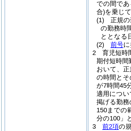
での間であ
合)
を乗じ
(1)
正規の
の勤務時
ととなる
(2)
前号
に
2
育児短時
期付短時間
おいて、正
の時間とそ
が7時間4
適用につい
掲げる勤務の
150まで
分の100」
3
前2項
の