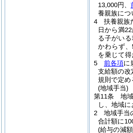
13,000円、
養親族につい
4
扶養親族
日から満2
る子がいる
かわらず、
を乗じて得
5
前各項
に
支給額の改
規則で定め
(地域手当)
第11条
地
し、地域に
2
地域手当
合計額に1
(給与の減額