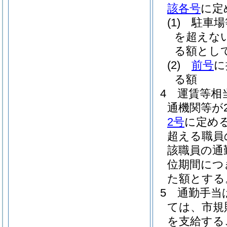
該各号
に定
(1)
駐車場
を超えな
る額とし
(2)
前号
に
る額
4
運賃等相
通機関等が
2号
に定め
超える職員
該職員の通
位期間につ
た額とする
5
通勤手当
ては、市規
を支給する