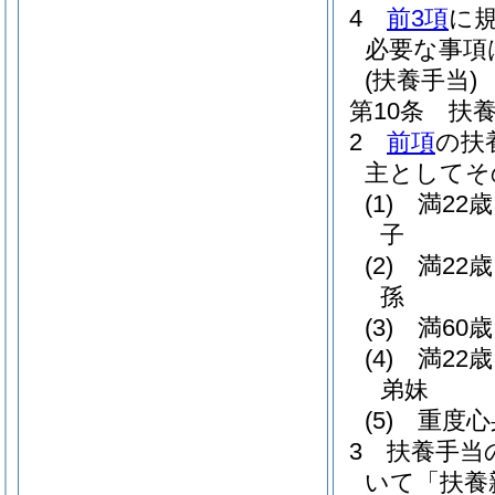
4
前3項
に
必要な事項
(扶養手当)
第10条
扶
2
前項
の扶
主としてそ
(1)
満22
子
(2)
満22
孫
(3)
満60
(4)
満22
弟妹
(5)
重度心
3
扶養手当
いて「扶養