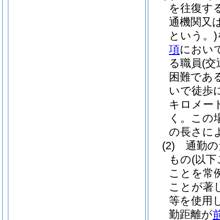
を往復す
通機関又
という。)
項
におい
る職員
(
困難であ
いで徒歩
キロメー
く。この
の長さに
(2)
通勤の
もの
(以
ことを常
ことが著
等を使用
勤距離が