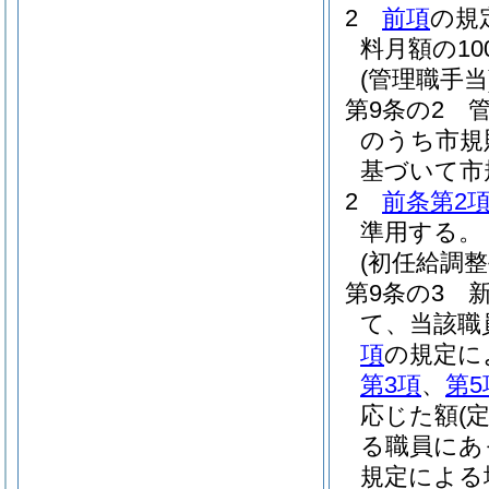
2
前項
の規
料月額の1
(管理職手当
第9条の2
のうち市規
基づいて市
2
前条第2
準用する。
(初任給調整
第9条の3
て、当該職
項
の規定に
第3項
、
第5
応じた額
(
る職員にあ
規定による