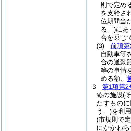
則で定め
を支給さ
位期間当
る。)
にあ
合を乗じ
(3)
前項第
自動車等
合の通勤
等の事情
める額、
3
第1項第2
めの施設
(
たすものに
う。)
を利
(市規則で
にかかわら