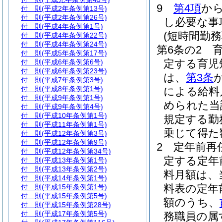
9
第4項
か
付 則
(平成2年条例第13号)
付 則
(平成2年条例第26号)
し必要な事
付 則
(平成4年条例第1号)
(短時間勤
付 則
(平成4年条例第22号)
付 則
(平成4年条例第24号)
第6条の2
付 則
(平成5年条例第17号)
定する育児
付 則
(平成6年条例第6号)
付 則
(平成6年条例第23号)
は、
第3条
付 則
(平成7年条例第3号)
付 則
(平成8年条例第1号)
による給料
付 則
(平成9年条例第1号)
められた当
付 則
(平成9年条例第4号)
付 則
(平成10年条例第1号)
規定する勤
付 則
(平成11年条例第1号)
乗じて得た
付 則
(平成12年条例第3号)
付 則
(平成12年条例第9号)
2
定年前再
付 則
(平成12年条例第34号)
定する定年
付 則
(平成13年条例第1号)
付 則
(平成13年条例第2号)
料月額は、
付 則
(平成14年条例第1号)
料表の定年
付 則
(平成15年条例第1号)
付 則
(平成15年条例第5号)
額のうち、
付 則
(平成15年条例第28号)
付 則
(平成17年条例第5号)
務職員の属