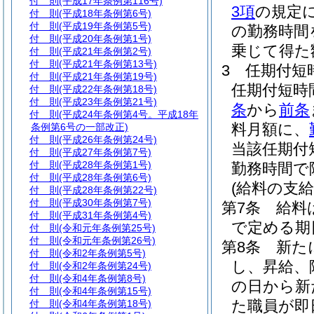
付 則
(平成17年条例第116号)
3項
の規定
付 則
(平成18年条例第6号)
付 則
(平成19年条例第5号)
の勤務時間
付 則
(平成20年条例第1号)
乗じて得た
付 則
(平成21年条例第2号)
付 則
(平成21年条例第13号)
3
任期付短
付 則
(平成21年条例第19号)
任期付短時
付 則
(平成22年条例第18号)
付 則
(平成23年条例第21号)
条
から
前条
付 則
(平成24年条例第4号。平成18年
料月額に、
条例第6号の一部改正)
付 則
(平成26年条例第24号)
当該任期付
付 則
(平成27年条例第7号)
付 則
(平成28年条例第1号)
勤務時間で
付 則
(平成28年条例第6号)
(給料の支給
付 則
(平成28年条例第22号)
付 則
(平成30年条例第7号)
第7条
給料
付 則
(平成31年条例第4号)
で定める期
付 則
(令和元年条例第25号)
付 則
(令和元年条例第26号)
第8条
新た
付 則
(令和2年条例第5号)
し、昇給、
付 則
(令和2年条例第24号)
付 則
(令和4年条例第8号)
の日から新
付 則
(令和4年条例第15号)
た職員が即
付 則
(令和4年条例第18号)