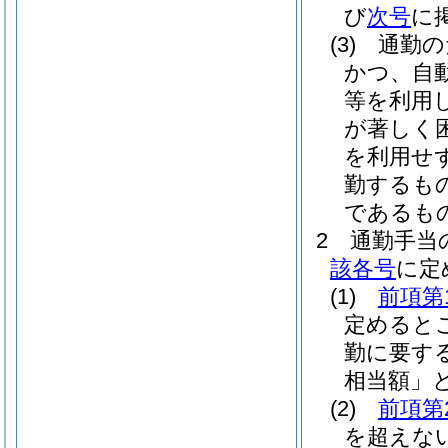
び
次号
に
(3)
通勤の
かつ、自
等を利用
が著しく
を利用せ
勤するも
であるも
2
通勤手当
該各号
に定
(1)
前項第
定めると
勤に要す
相当額」と
(2)
前項第
を超えな