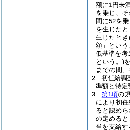
額に1円未
を乗じ、そ
間に52を
を生じたと
生じたとき
額」という
低基準を考
という。)
までの間、
2
初任給調
準額と特定
3
第1項
の
により初任
ると認めら
の定めると
当を支給す