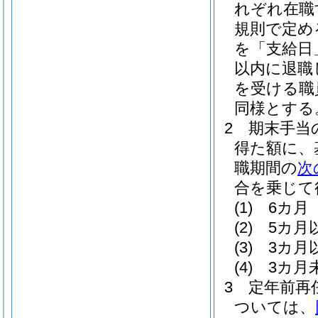
れぞれ在職
規則で定め
を「支給日
以内に退職
を受ける職
同様とする
2
期末手当の
得た額に、
職期間の
次
合を乗じて
(1)
6カ月 
(2)
5カ月
(3)
3カ月
(4)
3カ月
3
定年前再
ついては、