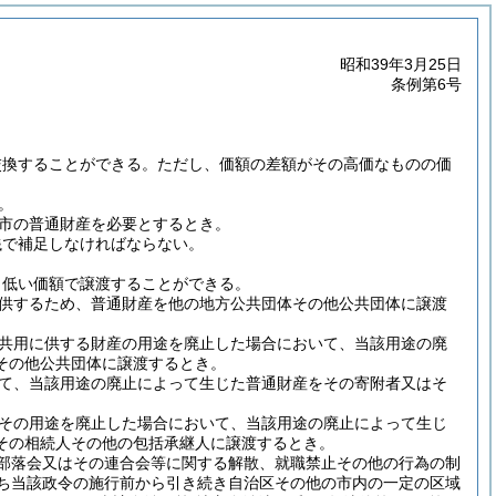
昭和39年3月25日
条例第6号
交換することができる。
ただし、価額の差額がその高価なものの価
。
市の普通財産を必要とするとき。
銭で補足しなければならない。
も低い価額で譲渡することができる。
供するため、普通財産を他の地方公共団体その他公共団体に譲渡
共用に供する財産の用途を廃止した場合において、当該用途の廃
その他公共団体に譲渡するとき。
て、当該用途の廃止によって生じた普通財産をその寄附者又はそ
その用途を廃止した場合において、当該用途の廃止によって生じ
その相続人その他の包括承継人に譲渡するとき。
会部落会又はその連合会等に関する解散、就職禁止その他の行為の制
うち当該政令の施行前から引き続き自治区その他の市内の一定の区域