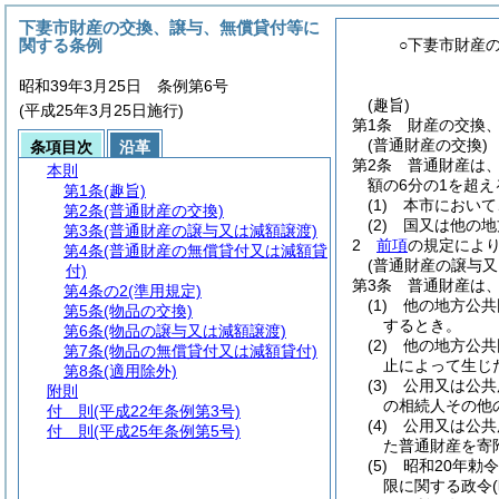
下妻市財産の交換、譲与、無償貸付等に
関する条例
○下妻市財産
昭和39年3月25日 条例第6号
(趣旨)
(平成25年3月25日施行)
第1条
財産の交換
(普通財産の交換)
条項目次
沿革
第2条
普通財産は
本則
額の6分の1を超
第1条
(趣旨)
(1)
本市において
第2条
(普通財産の交換)
(2)
国又は他の地
第3条
(普通財産の譲与又は減額譲渡)
2
前項
の規定によ
第4条
(普通財産の無償貸付又は減額貸
(普通財産の譲与又
付)
第3条
普通財産は
第4条の2
(準用規定)
(1)
他の地方公共
第5条
(物品の交換)
するとき。
第6条
(物品の譲与又は減額譲渡)
(2)
他の地方公共
第7条
(物品の無償貸付又は減額貸付)
止によって生じ
第8条
(適用除外)
(3)
公用又は公共
附則
の相続人その他
付 則
(平成22年条例第3号)
(4)
公用又は公共
付 則
(平成25年条例第5号)
た普通財産を寄
(5)
昭和20年勅
限に関する政令