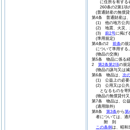
に住所を有する
260条の2第1
(普通財産の無償貸
第4条
普通財産は
(1)
他の地方公共
(2)
地震、火災、
(3)
前2号
に掲げ
(準用規定)
第4条の2
前条
の規
について準用する
(物品の交換)
第5条
物品に係る
2
第2条第2項
の規
(物品の譲与又は減
第6条
物品は、
次
(1)
公益上の必要
(2)
公用又は公共
となるものを寄
(物品の無償貸付又
第7条
物品は、公
(適用除外)
第8条
第3条
から
第
者については、適
附
則
この条例
は、昭和