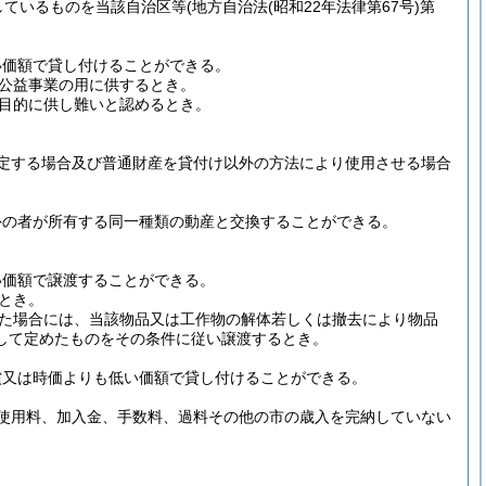
しているものを当該自治区等
(地方自治法
(昭和22年法律第67号)
第
い価額で貸し付けることができる。
公益事業の用に供するとき。
目的に供し難いと認めるとき。
定する場合及び普通財産を貸付け以外の方法により使用させる場合
外の者が所有する同一種類の動産と交換することができる。
い価額で譲渡することができる。
とき。
た場合には、当該物品又は工作物の解体若しくは撤去により物品
して定めたものをその条件に従い譲渡するとき。
償又は時価よりも低い価額で貸し付けることができる。
使用料、加入金、手数料、過料その他の市の歳入を完納していない