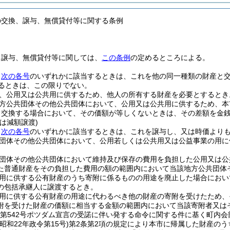
の交換、譲与、無償貸付等に関する条例
、譲与、無償貸付等に関しては、
この条例
の定めるところによる。
、
次の各号
のいずれかに該当するときは、これを他の同一種類の財産と
えるときは、この限りでない。
、公用又は公共用に供するため、他人の所有する財産を必要とするとき
方公共団体その他公共団体において、公用又は公共用に供するため、本
り交換する場合において、その価額が等しくないときは、その差額を金
は減額譲渡)
、
次の各号
のいずれかに該当するときは、これを譲与し、又は時価より
団体その他公共団体において、公用若しくは公共用又は公益事業の用に
団体その他公共団体において維持及び保存の費用を負担した公用又は公
た普通財産をその負担した費用の額の範囲内において当該地方公共団体
用に供する公有財産のうち寄附に係るものの用途を廃止した場合におい
の包括承継人に譲渡するとき。
用に供する公有財産の用途に代わるべき他の財産の寄附を受けたため、
附を受けた財産の価額に相当する金額の範囲内において当該寄附者又は
令第542号ポツダム宣言の受諾に伴い発する命令に関する件に基く町内
(昭和22年政令第15号)
第2条第2項の規定により本市に帰属した財産の