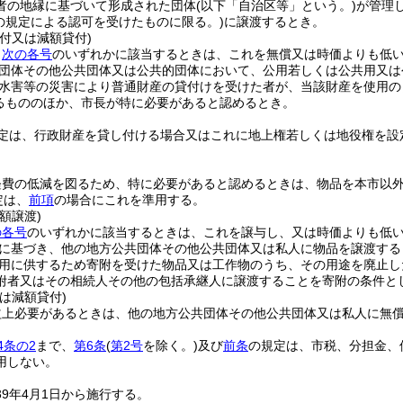
者の地縁に基づいて形成された団体
(以下「自治区等」という。)
が管理
項の規定による認可を受けたものに限る。)
に譲渡するとき。
付又は減額貸付)
、
次の各号
のいずれかに該当するときは、これを無償又は時価よりも低
団体その他公共団体又は公共的団体において、公用若しくは公共用又は
水害等の災害により普通財産の貸付けを受けた者が、当該財産を使用の
るもののほか、市長が特に必要があると認めるとき。
定は、行政財産を貸し付ける場合又はこれに地上権若しくは地役権を設
。
経費の低減を図るため、特に必要があると認めるときは、物品を本市以
定は、
前項
の場合にこれを準用する。
額譲渡)
の各号
のいずれかに該当するときは、これを譲与し、又は時価よりも低
に基づき、他の地方公共団体その他公共団体又は私人に物品を譲渡する
用に供するため寄附を受けた物品又は工作物のうち、その用途を廃止し
附者又はその相続人その他の包括承継人に譲渡することを寄附の条件と
は減額貸付)
益上必要があるときは、他の地方公共団体その他公共団体又は私人に無
4条の2
まで、
第6条
(
第2号
を除く。)
及び
前条
の規定は、市税、分担金、
用しない。
39年4月1日から施行する。