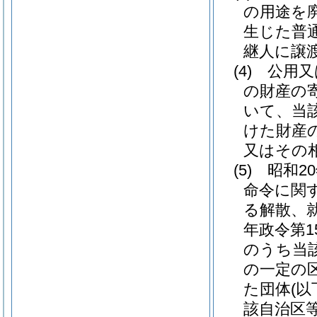
の用途を
生じた普
継人に譲
(4)
公用又
の財産の
いて、当
けた財産
又はその
(5)
昭和2
命令に関
る解散、
年政令第1
のうち当
の一定の
た団体
(
該自治区