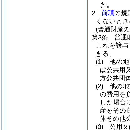
き。
2
前項
の規
くないとき
(普通財産
第3条
普通
これを譲与
きる。
(1)
他の地
は公共用
方公共団
(2)
他の地
の費用を
した場合
産をその
体その他
(3)
公用又