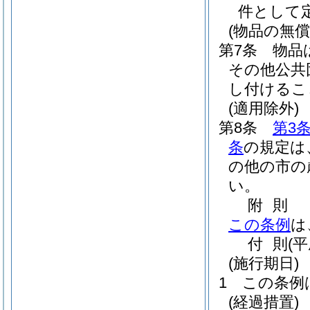
件として
(物品の無
第7条
物品
その他公共
し付けるこ
(適用除外)
第8条
第3
条
の規定は
の他の市の
い。
附
則
この条例
は
付
則
(
(施行期日)
1
この条例
(経過措置)