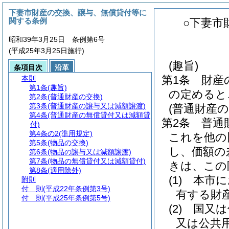
下妻市財産の交換、譲与、無償貸付等に
関する条例
○下妻市
昭和39年3月25日 条例第6号
(平成25年3月25日施行)
(趣旨)
条項目次
沿革
第1条
財産
本則
第1条
(趣旨)
の定めると
第2条
(普通財産の交換)
第3条
(普通財産の譲与又は減額譲渡)
(普通財産の
第4条
(普通財産の無償貸付又は減額貸
第2条
普通
付)
第4条の2
(準用規定)
これを他の
第5条
(物品の交換)
し、価額の
第6条
(物品の譲与又は減額譲渡)
第7条
(物品の無償貸付又は減額貸付)
きは、この
第8条
(適用除外)
(1)
本市に
附則
付 則
(平成22年条例第3号)
有する財
付 則
(平成25年条例第5号)
(2)
国又は
又は公共