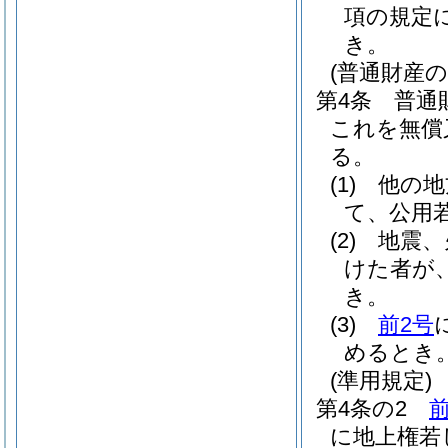
項の規定
き。
(普通財産
第4条
普通
これを無償
る。
(1)
他の地
て、公用
(2)
地震、
けた者が
き。
(3)
前2号
めるとき
(準用規定)
第4条の2
に地上権若