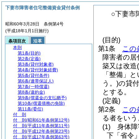
下妻市障害者住宅整備資金貸付条例
○下妻市
昭和60年3月28日 条例第4号
(平成18年1月1日施行)
(目的)
条項目次
沿革
第1条
この
本則
第1条
(目的)
障害者の居
第2条
(定義)
第3条
(貸付対象者)
築又は改造
第4条
(貸付対象経費)
「整備」と
第5条
(貸付条件)
第6条
(連帯保証人)
う。)
の貸
第7条
(一時償還)
とする。
第8条
(違約金)
第9条
(償還金の支払猶予)
(定義)
第10条
(償還債務の免除)
第2条
この
第11条
(委任)
付 則
る者をいう
付 則
(昭和61年条例第12号)
(1)
身体障
付 則
(平成11年条例第11号)
付 則
(平成12年条例第23号)
下「省令」
付 則
(平成17年条例第63号)