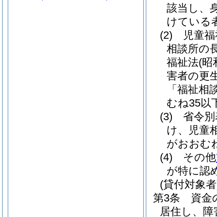
該当し、
けている
(2)
児童福
相談所の
福祉法
(昭
害者の更
「福祉相
むね35
(3)
省令別
け、児童
がおおむ
(4)
その他
が特に認
(貸付対象者
第3条
資金
居住し、障