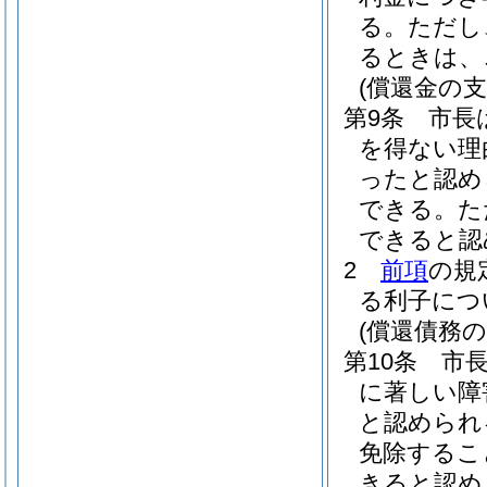
る。
ただし
るときは、
(償還金の支
第9条
市長
を得ない理
ったと認め
できる。
た
できると認
2
前項
の規
る利子につ
(償還債務の
第10条
市
に著しい障
と認められ
免除するこ
きると認め