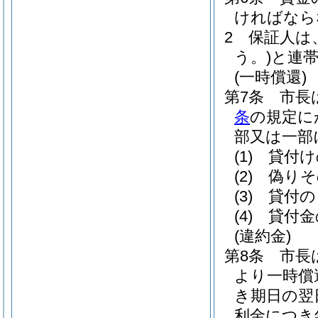
ければなら
2
保証人は
う。)
と連
(一時償還)
第7条
市長
条
の規定に
部又は一部
(1)
貸付け
(2)
偽りそ
(3)
貸付の
(4)
貸付金
(違約金)
第8条
市長
より一時償
き期日の翌
利金につき