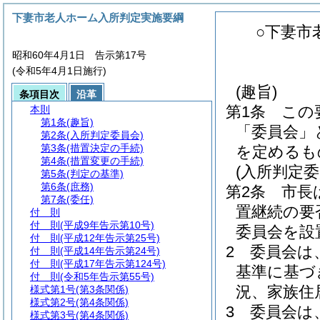
下妻市老人ホーム入所判定実施要綱
○下妻市
昭和60年4月1日 告示第17号
(令和5年4月1日施行)
(趣旨)
条項目次
沿革
第1条
この
本則
第1条
(趣旨)
「委員会」
第2条
(入所判定委員会)
第3条
(措置決定の手続)
を定めるも
第4条
(措置変更の手続)
(入所判定委
第5条
(判定の基準)
第6条
(庶務)
第2条
市長
第7条
(委任)
置継続の要
付 則
付 則
(平成9年告示第10号)
委員会を設
付 則
(平成12年告示第25号)
2
委員会は
付 則
(平成14年告示第24号)
付 則
(平成17年告示第124号)
基準に基づ
付 則
(令和5年告示第55号)
況、家族住
様式第1号
(第3条関係)
様式第2号
(第4条関係)
3
委員会は
様式第3号
(第4条関係)