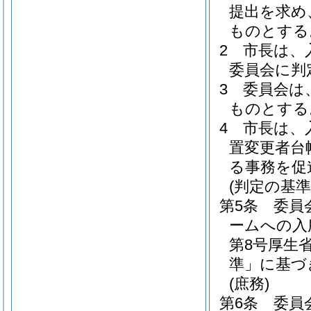
提出を求め
ものとする
2
市長は、
委員会に判
3
委員会は
ものとする
4
市長は、
置変更者台
る事務を促
(判定の基準
第5条
委員
ームへの入
第8号厚生
準」に基づ
(庶務)
第6条
委員