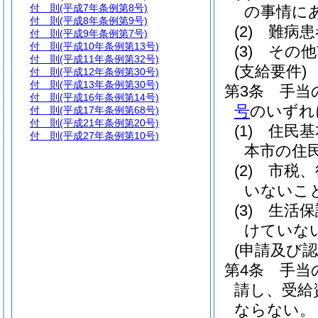
付 則
(平成7年条例第8号)
の事情に
付 則
(平成8年条例第9号)
(2)
難病患
付 則
(平成9年条例第7号)
付 則
(平成10年条例第13号)
(3)
その他
付 則
(平成11年条例第32号)
(支給要件)
付 則
(平成12年条例第30号)
付 則
(平成13年条例第30号)
第3条
手当
付 則
(平成16年条例第14号)
号
のいずれ
付 則
(平成17年条例第68号)
付 則
(平成21年条例第20号)
(1)
住民基
付 則
(平成27年条例第10号)
本市の住
(2)
市税、
いないこ
(3)
生活保
けていな
(申請及び認
第4条
手当
請し、受給
ならない。