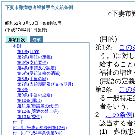
下妻市難病患者福祉手当支給条例
○下妻市
昭和62年3月30日 条例第5号
(平成27年4月1日施行)
(目的)
条項目次
沿革
第1条
この
本則
第1条
(目的)
う。)
に対
第2条
(用語の定義)
第3条
(支給要件)
給すること
第4条
(申請及び認定)
福祉の増進
第5条
(受給資格の消滅)
第6条
(手当の額)
(用語の定義
第7条
(支給期間及び支払期月)
第2条
この
第8条
第9条
(手当の返還)
る一般特定
第10条
(届出)
者をいう。
第11条
(申請等の代行)
第12条
(譲渡の禁止等)
2
この条例
第13条
(委任)
該当する者
付 則
付 則
(平成元年条例第12号)
(1)
難病患
付 則
(平成4年条例第8号)