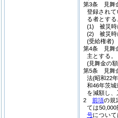
第3条
見舞
登録されて
る者とする
(1)
被災時
(2)
被災時
(受給権者)
第4条
見舞
主とする。
(見舞金の額
第5条
見舞
法
(昭和22
和46年茨城
を減額し、
2
前項
の規
ては50,00
号
については