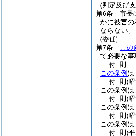
(判定及び支
第6条
市長
かに被害の
ならない。
(委任)
第7条
この
て必要な事
付
則
この条例
は
付
則
(
この条例は
付
則
(
この条例は
付
則
(
この条例は
付
則
(