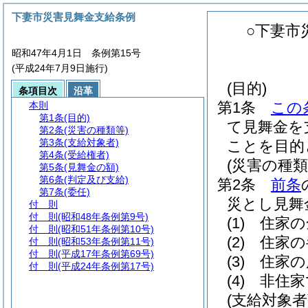
下妻市災害見舞金支給条例
○下妻市
昭和47年4月1日 条例第15号
(平成24年7月9日施行)
(目的)
条項目次
沿革
第1条
この
本則
第1条
(目的)
て見舞金を
第2条
(災害の種類等)
第3条
(支給対象者)
ことを目的
第4条
(受給権者)
(災害の種類
第5条
(見舞金の額)
第6条
(判定及び支給)
第2条
前条
第7条
(委任)
災とし見舞
付 則
付 則
(昭和48年条例第9号)
(1)
住家の
付 則
(昭和51年条例第10号)
(2)
住家の
付 則
(昭和53年条例第11号)
付 則
(平成17年条例第69号)
(3)
住家の
付 則
(平成24年条例第17号)
(4)
非住家
(支給対象者