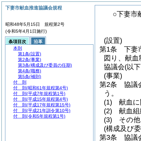
下妻市献血推進協議会規程
○下妻市
昭和48年5月15日 規程第2号
(令和5年4月1日施行)
(設置)
条項目次
沿革
第1条
下妻
本則
第1条
(設置)
図り、献血
第2条
(事業)
第3条
(構成及び委員の任期)
協議会
(以
第4条
(職務)
(事業)
第5条
(補則)
付 則
第2条
協議
付 則
(昭和61年規程第4号)
う。
付 則
(平成7年規程第1号)
付 則
(平成15年規程第4号)
(1)
献血に
付 則
(平成17年規程第15号)
(2)
献血組
付 則
(平成21年訓令第10号)
付 則
(令和5年規程第1号)
(3)
その他
(構成及び委
第3条
協議