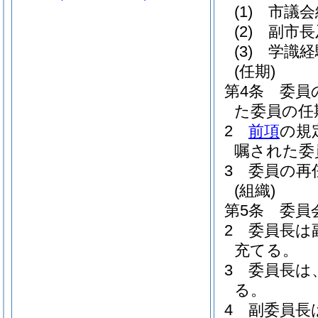
(1)
市議会
(2)
副市長
(3)
学識経
(任期)
第4条
委員
た委員の任
2
前項
の規
嘱された委
3
委員の再
(組織)
第5条
委員
2
委員長は
充てる。
3
委員長は
る。
4
副委員長