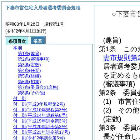
下妻市営住宅入居者選考委員会規程
○下妻市
昭和63年1月28日 規程第1号
(令和2年4月1日施行)
(趣旨)
条項目次
沿革
第1条
この
本則
第1条
(趣旨)
妻市規則第2
第2条
(審議事項)
第3条
(定数)
居者選考委
第4条
(任期)
を定めるも
第5条
(組織)
第6条
(招集)
(審議事項)
第7条
(委員会の庶務)
第2条
委員
第8条
(その他)
付 則
(1)
市営住
付 則
(平成9年規程第2号)
(2)
その他
付 則
(平成10年規程第3号)
付 則
(平成14年規程第8号)
(定数)
付 則
(平成19年訓令第3号)
第3条
委員
付 則
(平成20年訓令第3号)
付 則
(平成23年訓令第17号)
長が任命し
付 則
(令和2年訓令第6号)