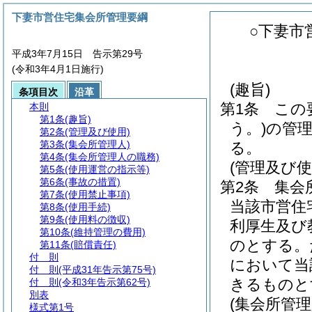
下妻市営住宅集会所管理要綱
○下妻市
平成3年7月15日 告示第29号
(令和3年4月1日施行)
(趣旨)
条項目次
沿革
第1条
この
本則
第1条
(趣旨)
う。)
の管
第2条
(管理及び使用)
第3条
(集会所管理人)
る。
第4条
(集会所管理人の職務)
(管理及び使
第5条
(使用運営の指示等)
第6条
(事故の措置)
第2条
集会
第7条
(使用禁止事項)
当該市営住
第8条
(使用手続)
第9条
(使用料の徴収)
利厚生及び
第10条
(維持管理の費用)
のとする。
第11条
(賠償責任)
付 則
において当
付 則
(平成31年告示第75号)
きるものと
付 則
(令和3年告示第62号)
別表
(集会所管理
様式第1号