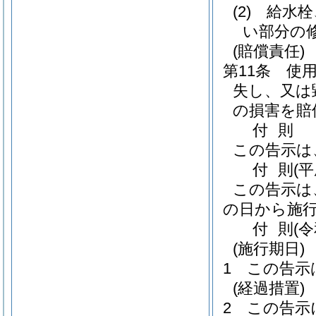
(2)
給水栓
い部分の
(賠償責任)
第11条
使
失し、又は
の損害を賠
付
則
この告示は
付
則
(
この告示は
の日から施
付
則
(
(施行期日)
1
この告示
(経過措置)
2
この告示