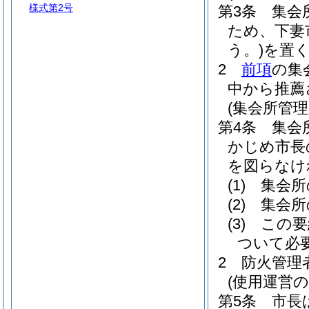
様式第2号
第3条
集会
ため、下妻
う。)
を置
2
前項
の集
中から推薦
(集会所管理
第4条
集会
かじめ市長
を図らなけ
(1)
集会所
(2)
集会所
(3)
この要
ついて必
2
防火管理
(使用運営の
第5条
市長