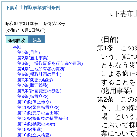
下妻市土採取事業規制条例
○下妻市
昭和62年3月30日 条例第13号
(令和7年6月1日施行)
(目的)
条項目次
沿革
第1条
この
本則
第1条
(目的)
いう。)
に
第2条
(適用事業)
第3条
(土採取事業を行う者の責務)
ともなう災
第4条
(土地所有者の責務)
による適正
第5条
(採取計画の届出)
第6条
(変更の届出)
することを
第7条
(順守義務)
(適用事業)
第8条
(計画変更の勧告)
第9条
(措置命令)
第2条
この
第10条
(停止命令)
き、土の採
第11条
(緊急措置命令)
第12条
(完了の届出等)
場」という
第13条
(採取後の措置命令)
において採
第14条
(標識の掲示)
第15条
(承継)
業について
第16条
(立入検査)