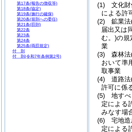
第17条
(報告の徴収等)
(1)
文化財
第18条
(協定)
による許
第19条
(施行の確保)
第20条
(規則への委任)
(2)
鉱業法
第21条
(罰則)
届出又は
第22条
第23条
む。)
の規
第24条
業
第25条
(両罰規定)
付 則
(3)
森林法
付 則
(令和7年条例第2号)
おいて準
取事業
(4)
道路法
許可に係
(5)
地すべ
定による
みなす場
(6)
宅地造
定による