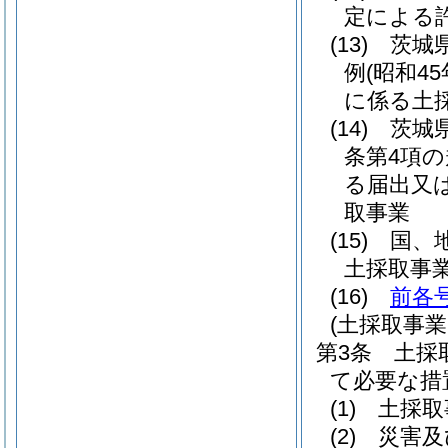
定による
(13)
茨城
例
(昭和4
に係る土
(14)
茨城
条第4項
る届出又
取事業
(15)
国、
土採取事
(16)
前各
(土採取事
第3条
土採
て必要な措
(1)
土採取
(2)
災害及