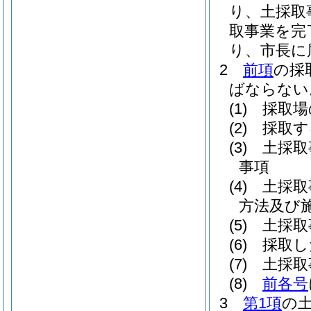
り、土採取
取事業を完
り、市長に
2
前項
の採
ばならない
(1)
採取場
(2)
採取す
(3)
土採取
事項
(4)
土採取
方法及び
(5)
土採取
(6)
採取し
(7)
土採取
(8)
前各号
3
第1項
の