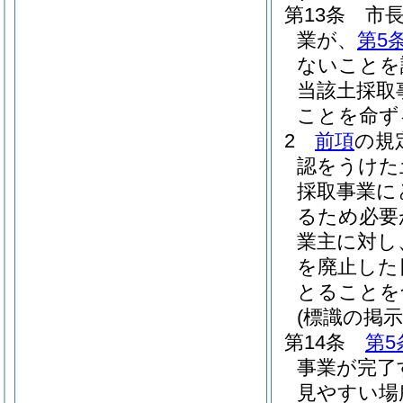
第13条
市
業が、
第5
ないことを
当該土採取
ことを命ず
2
前項
の規
認をうけた
採取事業に
るため必要
業主に対し
を廃止した
とることを
(標識の掲示
第14条
第5
事業が完了
見やすい場