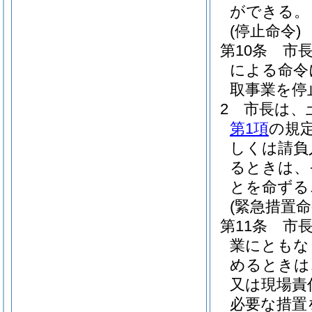
ができる。
(停止命令)
第10条
市
による命令
取事業を停
2
市長は、
第1項
の規
しくは請負
るときは、
とを命ずる
(緊急措置命
第11条
市
業にともな
めるときは
又は現場責
必要な措置