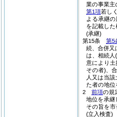
業の事業主
第1項
若し
よる承継の
を記載した
(承継)
第15条
第5
続、合併又
は、相続人
意により土
その者)
、
人又は当該
た者の地位
2
前項
の規
地位を承継
その旨を市
(立入検査)