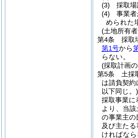
(3)
採取場
(4)
事業者
められた
(土地所有者
第4条
採取
第1号
から
らない。
(採取計画の
第5条
土採
は請負契約
以下同じ。)
採取事業に
より、当該
の事業主の
及び主たる
ければなら