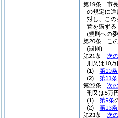
第19条
市
の規定に違
対し、この
置を講ずる
(規則への委
第20条
こ
(罰則)
第21条
次
刑又は10
(1)
第10
(2)
第11条
第22条
次
刑又は5万
(1)
第9条
(2)
第13
第23条
次