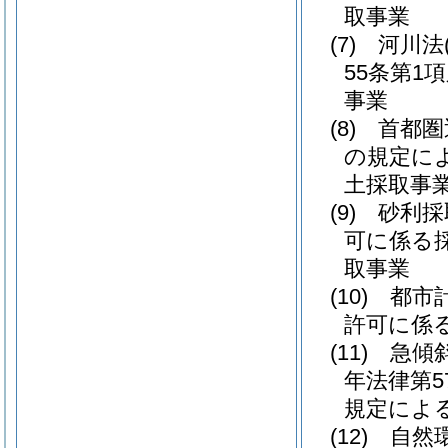
取事業
(7)
河川法
55条第1
事業
(8)
首都圏
の規定に
土採取事
(9)
砂利採
可に係る
取事業
(10)
都市
許可に係
(11)
急傾
年法律第5
規定によ
(12)
自然