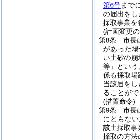
第6号
まで
の届出をし
採取事業を
(計画変更の
第8条
市長
があった場
い土砂の崩
等」という
係る採取場
当該届をし
ることがで
(措置命令)
第9条
市長
にともない
該土採取事
採取の方法