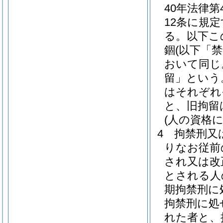
40年法律
12条に規
る。以下こ
錮
(以下「
おいて同じ
留」という
はそれぞれ
と、旧拘留
(人の資格
4
拘禁刑又
りなお従前
され又は改
とされる人
期拘禁刑に
拘禁刑に処
れた者と、