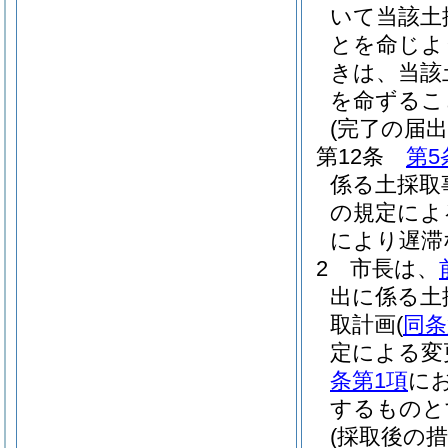
いて当該土
とを命じよ
きは、当該
を命ずるこ
(完了の届出
第12条
第5
係る土採取
の規定によ
により遅滞
2
市長は、
出に係る土
取計画
(
同条
定による変
条第1項
に
するものと
(採取後の措