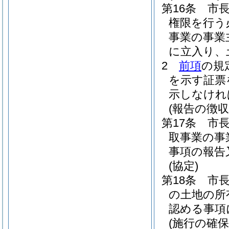
第16条
市
権限を行う
事業の事業
に立入り、
2
前項
の規
を示す証票
示しなけれ
(報告の徴収
第17条
市
取事業の事
事項の報告
(協定)
第18条
市
の土地の所
認める事項
(施行の確保