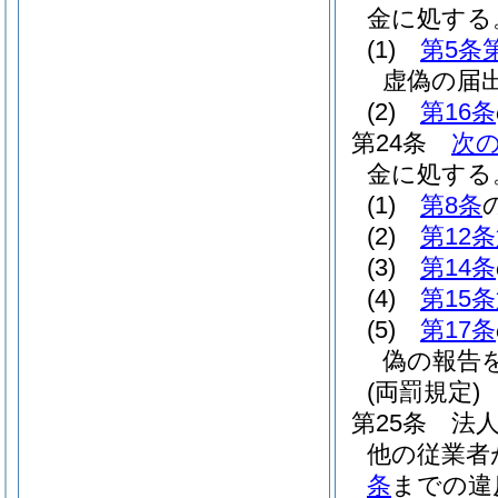
金に処する
(1)
第5条
虚偽の届
(2)
第16条
第24条
次
金に処する
(1)
第8条
(2)
第12
(3)
第14条
(4)
第15
(5)
第17条
偽の報告
(両罰規定)
第25条
法
他の従業者
条
までの違