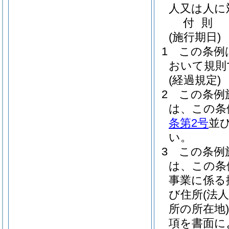
人又は人に
付
則
(施行期日)
1
この条例
おいて規則
(経過規定)
2
この条例
は、この条
条第2号
並
い。
3
この条例
は、この条
事業に係る
び住所
(法
所の所在地)
項を書面に