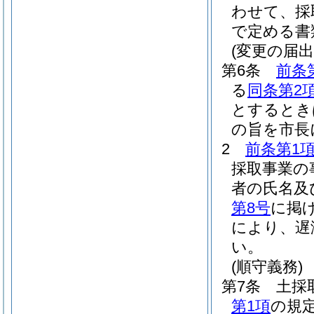
わせて、採
で定める書
(変更の届出
第6条
前条
る
同条第2
とするとき
の旨を市長
2
前条第1
採取事業の
者の氏名及
第8号
に掲
により、遅
い。
(順守義務)
第7条
土採
第1項
の規