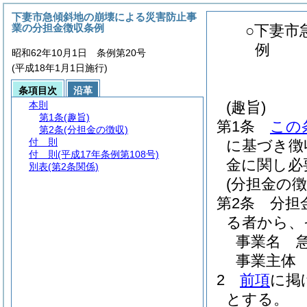
下妻市急傾斜地の崩壊による災害防止事
業の分担金徴収条例
○下妻市
例
昭和62年10月1日 条例第20号
(平成18年1月1日施行)
条項目次
沿革
(趣旨)
本則
第1条
(趣旨)
第1条
この
第2条
(分担金の徴収)
付 則
に基づき徴
付 則
(平成17年条例第108号)
金に関し必
別表
(第2条関係)
(分担金の徴
第2条
分担
る者から、
事業名 
事業主体
2
前項
に掲
とする。