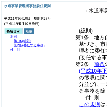
水道事業管理者事務委任規則
○水道事
平成11年5月10日 規則第27号
(平成11年5月10日施行)
(総則)
条項目次
沿革
第1条
地方
本則
第1条
(総則)
基づき、市
第2条
(委任する事務)
付 則
理者に委任
(委任する事
第2条
前条
(平成10年
の徴収に関
分並びに一
る事務を除
付
則
この規則
は