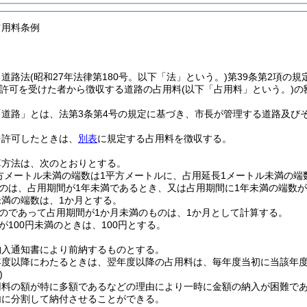
占用料条例
、道路法
(昭和27年法律第180号。以下「法」という。)
第39条第2項の
許可を受けた者から徴収する道路の占用料
(以下「占用料」という。)
の
「道路」とは、法第3条第4号の規定に基づき、市長が管理する道路及び
を許可したときは、
別表
に規定する占用料を徴収する。
算方法は、次のとおりとする。
方メートル未満の端数は1平方メートルに、占用延長1メートル未満の端
のは、占用期間が1年未満であるとき、又は占用期間に1年未満の端数
未満の端数は、1か月とする。
のであって占用期間が1か月未満のものは、1か月として計算する。
が100円未満のときは、100円とする。
納入通知書により前納するものとする。
年度以降にわたるときは、翌年度以降の占用料は、毎年度当初に当該年
)
用料の額が特に多額であるなどの理由により一時に金額の納入が困難で
内に分割して納付させることができる。