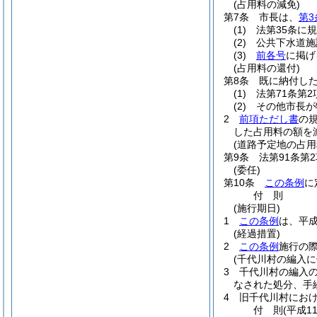
(占用料の減免)
第7条
市長は、
第3
(1)
法第35条に
(2)
公共下水道施
(3)
前各号
に掲げ
(占用料の還付)
第8条
既に納付し
(1)
法第71条第
(2)
その他市長が
2
前項ただし書
の
した占用料の額を
(道路予定地の占用
第9条
法第91条第
(委任)
第10条
この条例
に
付
則
(施行期日)
1
この条例
は、平成
(経過措置)
2
この条例
施行の
(千代川村の編入に
3
千代川村の編入
なされた処分、手
4
旧千代川村におけ
付
則
(平成1