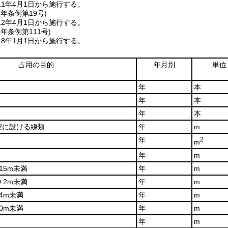
1年4月1日から施行する。
2年
条例第19号)
2年4月1日から施行する。
7年
条例第111号)
8年1月1日から施行する。
占用の目的
年月別
単位
年
本
年
本
年
本
空に設ける線類
年
m
年
2
m
年
m
.15m未満
年
m
0.2m未満
年
m
.4m未満
年
m
.0m未満
年
m
年
m