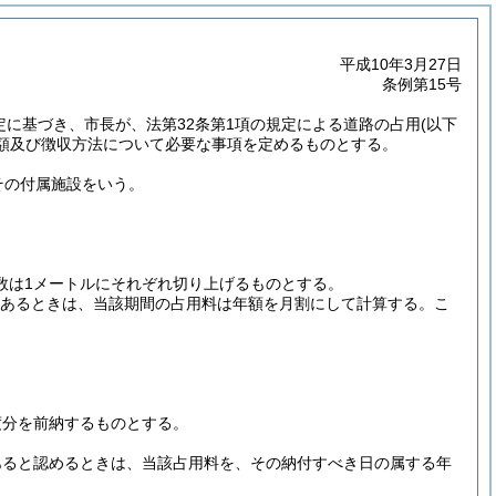
平成10年3月27日
条例第15号
規定に基づき、市長が、法第32条第1項の規定による道路の占用
(以下
額及び徴収方法について必要な事項を定めるものとする。
その付属施設をいう。
数は1メートルにそれぞれ切り上げるものとする。
があるときは、当該期間の占用料は年額を月割にして計算する。
こ
度分を前納するものとする。
あると認めるときは、当該占用料を、その納付すべき日の属する年