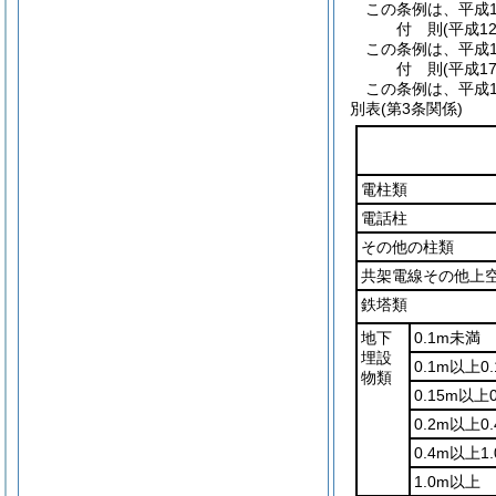
この条例は、平成1
付
則
(平成1
この条例は、平成1
付
則
(平成1
この条例は、平成1
別表
(第3条関係)
電柱類
電話柱
その他の柱類
共架電線その他上
鉄塔類
地下
0.1m未満
埋設
0.1m以上0
物類
0.15m以上
0.2m以上0
0.4m以上1
1.0m以上