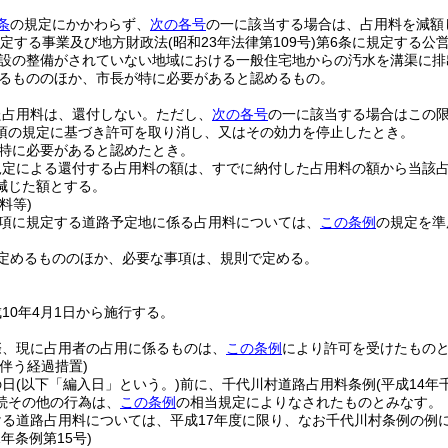
条
の規定にかかわらず、
次の各号
の一に該当する場合は、占用料を減額
規定する事業及び地方財政法
(昭和23年法律第109号)
第6条に規定する公
設の整備がされていない地域における一般住宅地からの汚水を溝渠に排
るもののほか、市長が特に必要があると認めるもの。
た占用料は、還付しない。
ただし、
次の各号
の一に該当する場合はこの
2項の規定に基づき許可を取り消し、又はその効力を停止したとき。
特に必要があると認めたとき。
規定による還付する占用料の額は、すでに納付した占用料の額から当該
減じた額とする。
料等)
2項に規定する道路予定地に係る占用料については、
この条例
の規定を準
定めるもののほか、必要な事項は、規則で定める。
10年4月1日から施行する。
際、現に占用者の占用に係るものは、
この条例
により許可を受けたもの
伴う経過措置)
の日
(以下「編入日」という。)
前に、千代川村道路占用料条例
(平成14
続その他の行為は、
この条例
の相当規定によりなされたものとみなす。
る道路占用料については、平成17年度に限り、なお千代川村条例の例
1年
条例第15号)