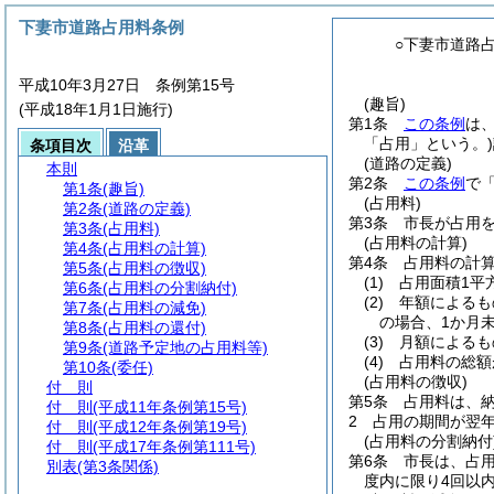
下妻市道路占用料条例
○下妻市道路
平成10年3月27日 条例第15号
(趣旨)
(平成18年1月1日施行)
第1条
この条例
は
「占用」という。)
条項目次
沿革
(道路の定義)
本則
第2条
この条例
で
第1条
(趣旨)
(占用料)
第2条
(道路の定義)
第3条
市長が占用
第3条
(占用料)
(占用料の計算)
第4条
(占用料の計算)
第4条
占用料の計
第5条
(占用料の徴収)
(1)
占用面積1平
第6条
(占用料の分割納付)
(2)
年額によるも
第7条
(占用料の減免)
の場合、1か月
第8条
(占用料の還付)
(3)
月額によるも
第9条
(道路予定地の占用料等)
(4)
占用料の総額
第10条
(委任)
(占用料の徴収)
付 則
第5条
占用料は、
付 則
(平成11年条例第15号)
2
占用の期間が翌
付 則
(平成12年条例第19号)
(占用料の分割納付
付 則
(平成17年条例第111号)
第6条
市長は、占
別表
(第3条関係)
度内に限り4回以