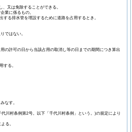
し、又は免除することができる。
営企業に係るもの。
出する排水管を埋設するために道路を占用するとき。
限りではない。
占用の許可の日から当該占用の取消し等の日までの期間につき算出
用する。
とみなす。
年千代川村条例第2号。以下「千代川村条例」という。)
の規定により
による。