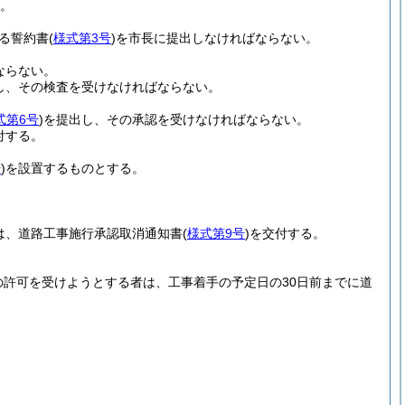
。
る誓約書
(
様式第3号
)
を市長に提出しなければならない。
ならない。
し、その検査を受けなければならない。
式第6号
)
を提出し、その承認を受けなければならない。
付する。
号
)
を設置するものとする。
は、道路工事施行承認取消通知書
(
様式第9号
)
を交付する。
の許可を受けようとする者は、工事着手の予定日の30日前までに道
。