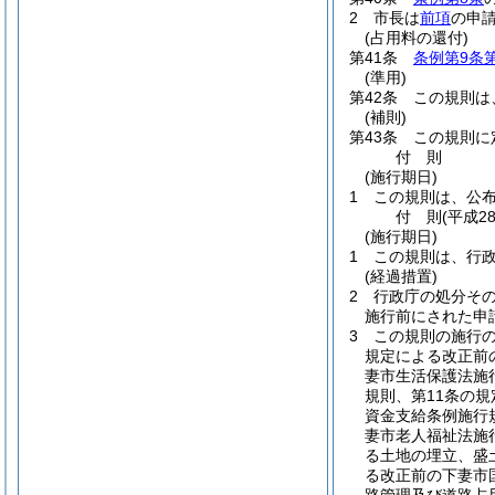
2
市長は
前項
の申
(占用料の還付)
第41条
条例第9条
(準用)
第42条
この規則は
(補則)
第43条
この規則に
付
則
(施行期日)
1
この規則は、公布
付
則
(平成2
(施行期日)
1
この規則は、行
(経過措置)
2
行政庁の処分そ
施行前にされた申
3
この規則の施行の
規定による改正前
妻市生活保護法施
規則、第11条の
資金支給条例施行
妻市老人福祉法施
る土地の埋立、盛
る改正前の下妻市