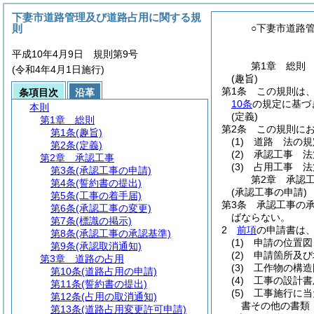
下妻市道路管理及び道路占用に関する規
則
○下妻市道路
平成10年4月9日 規則第9号
第1章
総則
(令和4年4月1日施行)
(趣旨)
第1条
この規則は
条項目次
沿革
10条
の規定に基づ
本則
(定義)
第1章
総則
第2条
この規則に
第1条
(趣旨)
(1)
道路 法の規
第2条
(定義)
(2)
承認工事 法
第2章
承認工事
(3)
占用工事 法
第3条
(承認工事の申請)
第2章
承認
第4条
(誓約書の提出)
(承認工事の申請)
第5条
(工事の着手届)
第3条
承認工事の
第6条
(承認工事の変更)
ばならない。
第7条
(標識の掲示)
2
前項
の申請書は
第8条
(承認工事の承認基準)
(1)
申請の位置図
第9条
(承認取消通知)
(2)
申請箇所及び
第3章
道路の占用
(3)
工作物の構造
第10条
(道路占用の申請)
(4)
工事の設計書
第11条
(誓約書の提出)
(5)
工事施行に当
第12条
(占用の取消通知)
書その他の書類
第13条
(道路占用変更許可申請)