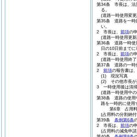
第34条
市長は、法
る。
(道路一時使用変更
第35条
道路を一時
い。
2
市長は、
前項
の
(道路一時使用更新
第36条
道路一時使
日の10日前まで
2
市長は、
前項
の
(道路一時使用終了
第37条
道路の一時
2
前項
の報告書は
(1)
現況写真
(2)
その他市長が
3
一時使用後は清
(道路一時使用中の
第38条
道路の使用
路を一時的に使用
第6章
占用
(占用料の分割納付
第39条
条例第6条
2
市長は、
前項
の
(占用料の減免申請
第40条
条例第8条