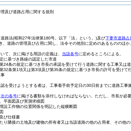
管理及び道路占用に関する規則
、道路法
(昭和27年法律第180号。以下「法」という。)
及び
下妻市道路占
き、道路の管理及び占用に関し、法令その他別に定めのあるもののほか
おいて、次に掲げる用語の定義は、
当該各号
に定めるところによる。
定に基づき路線の認定した市道
第24条の規定に基づき市長の承認を受けて行う道路に関する工事又は
第32条第1項又は第3項及び第35条の規定に基づき市長の許可を受けて
工事
承認を受けようとする者は、工事着手前予定日の30日前までに道路工事
、
次の各号
に掲げる書類を添付しなければならない。
ただし、市長が必
、平面図及び実測求積図
埋設工作物の位置関係を明記した縦横断図
図
及び仕様書
たり隣接の土地及び建物の所有者又は当該道路の他の占用者、その他の