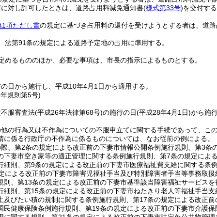
請に対し許可したときは、道路占用料減免通知書
(
様式第33号
)
を交付する
第1項ただし書
の規定に基づき占用料の還付を受けようとする者は、道路
、法第91条の規定による道路予定地の占用に準用する。
定めるもののほか、必要な事項は、市長の指示によるものとする。
の日から施行し、平成10年4月1日から適用する。
8年
規則第5号)
政不服審査法
(平成26年法律第68号)
の施行の日
(平成28年4月1日)
から施
の他の行為又は不作為についての不服申立てに関する手続であって、こ
請に係る行政庁の不作為に係るものについては、なお従前の例による。
際、第2条の規定による改正前の下妻市情報公開条例施行規則、第3条
の下妻市空き家等の適正管理に関する条例施行規則、第7条の規定によ
行細則、第9条の規定による改正前の下妻市医療福祉費支給に関する条例
規定による改正前の下妻市障害児福祉手当及び特別障害者手当等事務取扱
規則、第13条の規定による改正前の下妻市基準該当障害福祉サービスを
行細則、第15条の規定による改正前の下妻市ねたきり老人等福祉手当支
土及びたい積の規制に関する条例施行規則、第17条の規定による改正前
国民健康保険条例施行規則、第19条の規定による改正前の下妻市介護保