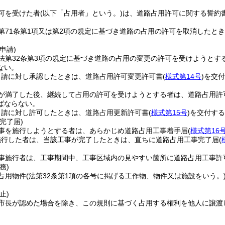
可を受けた者
(以下「占用者」という。)
は、道路占用許可に関する誓約
第71条第1項又は第2項の規定に基づき道路の占用の許可を取消したと
申請)
法第32条第3項の規定に基づき道路の占用の変更の許可を受けようとす
ない。
申請に対し承認したときは、道路占用許可変更許可書
(
様式第14号
)
を交付
が満了した後、継続して占用の許可を受けようとする者は、道路占用許
ばならない。
申請に対し許可したときは、道路占用更新許可書
(
様式第15号
)
を交付する
完了届)
事を施行しようとする者は、あらかじめ道路占用工事着手届
(
様式第16
施行した者は、当該工事が完了したときは、直ちに道路占用工事完了届
(
事施行者は、工事期間中、工事区域内の見やすい箇所に道路占用工事許
務)
占用物件
(法第32条第1項の各号に掲げる工作物、物件又は施設をいう。
止)
市長が認めた場合を除き、この規則に基づく占用する権利を他人に譲渡