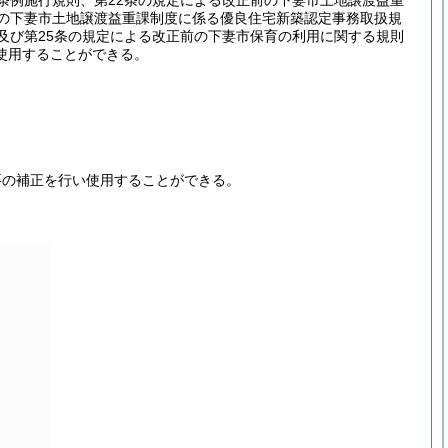
条例施行規則、第22条の規定による改正前の下妻市土地譲渡益重
前の下妻市土地譲渡益重課制度に係る優良住宅新築認定事務取扱規
及び第25条の規定による改正前の下妻市保育の利用に関する規則
使用することができる。
要の補正を行い使用することができる。