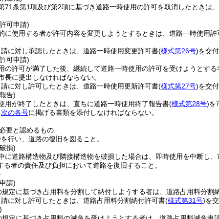
第71条第1項及び第2項に基づき道路一時使用の許可を取消したときは
許可申請)
的に使用する者が許可内容を変更しようとするときは、道路一時使用許
申請に対し承認したときは、道路一時使用変更許可書
(
様式第26号
)
を交付
許可申請)
用の許可が満了した後、継続して道路一時使用の許可を受けようとする
に市長に提出しなければならない。
申請に対し許可したときは、道路一時使用更新許可書
(
様式第27号
)
を交付
報告)
使用が終了したときは、直ちに道路一時使用終了報告書
(
様式第28号
)
を
、
次の各号
に掲げる書類を添付しなければならない。
必要と認めるもの
掃を行い、道路の復旧を図ること。
破損)
中に道路構造物及び隣接構造物を破損した場合は、即時使用を中断し、
する者の責任及び負担において道路を復旧すること。
料
申請)
の規定に基づき占用料を分割して納付しようする者は、道路占用料分割
申請に対し許可したときは、道路占用料分割納付許可書
(
様式第31号
)
を交
)
の規定に基づき占用料の減免を受けようとする者は、道路占用料減免申