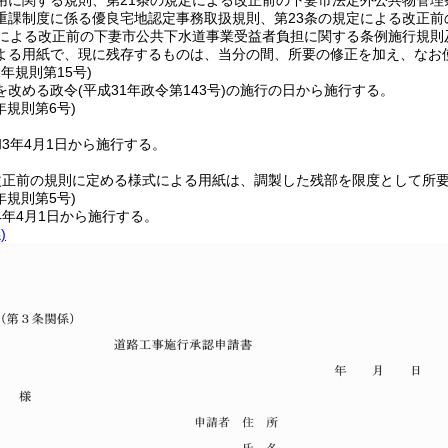
用に関する規則、第21条の規定による改正前の下妻市法定外公共物管理
重課制度に係る優良宅地認定事務取扱規則、第23条の規定による改正
定による改正前の下妻市公共下水道事業受益者負担に関する条例施行規則
よる用紙で、現に残存するものは、当分の間、所要の修正を加え、なお
1年
規則第15号)
を改める政令
(平成31年政令第143号)
の施行の日から施行する。
年
規則第6号)
3年4月1日から施行する。
改正前の規則に定める様式による用紙は、調製した残部を限度として所
年
規則第5号)
4年4月1日から施行する。
)