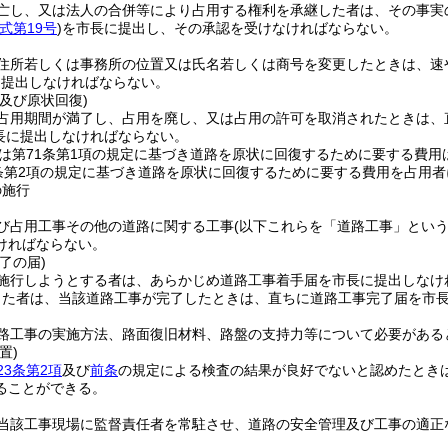
亡し、又は法人の合併等により占用する権利を承継した者は、その事実
式第19号
)
を市長に提出し、その承認を受けなければならない。
住所若しくは事務所の位置又は氏名若しくは商号を変更したときは、速
に提出しなければならない。
及び原状回復)
占用期間が満了し、占用を廃し、又は占用の許可を取消されたときは、
長に提出しなければならない。
又は第71条第1項の規定に基づき道路を原状に回復するために要する費
条第2項の規定に基づき道路を原状に回復するために要する費用を占用
の施行
び占用工事その他の道路に関する工事
(以下これらを「道路工事」という
ければならない。
了の届)
施行しようとする者は、あらかじめ道路工事着手届を市長に提出しなけ
した者は、当該道路工事が完了したときは、直ちに道路工事完了届を市
路工事の実施方法、路面復旧材料、路盤の支持力等について必要がある
置)
23条第2項
及び
前条
の規定による検査の結果が良好でないと認めたとき
ることができる。
当該工事現場に監督責任者を常駐させ、道路の安全管理及び工事の適正