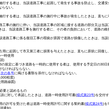
施行する者は、当該道路工事に起因して発生する事故を防止し、交通安
ならない。
施行する者は、当該道路工事の施行中に事故が発生したときは、直ちに
路工事の施行に伴い、当該道路工事の区域に接する道路の部分又は当該
きは、当該道路工事を施行する者に、その者の負担において、道路の維
該道路工事に係る復旧工事の瑕疵が原因で道路が損傷したときは、当該
占用に起因して市又第三者に損害を与えたときは、直ちに原状に回復し
の一時使用
請)
の3の規定に基づき道路を一時的に使用する者は、使用する予定日の30
けなければならない。
、
次の各号
に掲げる書類を添付しなければならない。
,000程度)
使用路線図)
必要と認めるもの
申請に対して承認したときは、道路一時使用許可書
(
様式第23号
)
を交付す
用の許可を受けた者は道路一時使用許可に関する誓約書
(
様式第24号
)
を
消通知)