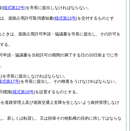
書
(
様式第12号
)
を市長に提出しなければならない。
きは、道路占用許可取消通知書
(
様式第13号
)
を交付するものとす
るときは、道路占用許可申請・協議書を市長に提出し、その許可を
する。
可申請・協議書を当初許可の期間の満了する日の10日前までに市
。
号
)
を市長に提出しなければならない。
様式第17号
)
を市長に提出し、その検査をうけなければならない。
可標識
(
様式第18号
)
を設置するものとする。
)
を道路管理上及び道路交通上支障を生じないよう維持管理しなけ
し、若しくは転貸し、又は担保その他私権の目的に供してはならな