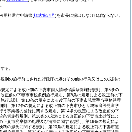
。
占用料還付申請書
(
様式第34号
)
を市長に提出しなければならない。
行する。
の規則の施行前にされた行政庁の処分その他の行為又はこの規則の
の規定による改正前の下妻市個人情報保護条例施行規則、第5条の
る改正前の下妻市市税条例施行規則、第8条の規定による改正前の下
施行規則、第10条の規定による改正前の下妻市児童手当事務処理
細則、第12条の規定による改正前の下妻市ひとり親家庭等児童学
行う事業者の登録に関する規則、第14条の規定による改正前の下
給条例施行規則、第16条の規定による改正前の下妻市土砂等によ
の下妻市廃棄物の処理及び清掃に関する規則、第18条の規定によ
険料の減免に関する規則、第20条の規定による改正前の下妻市道