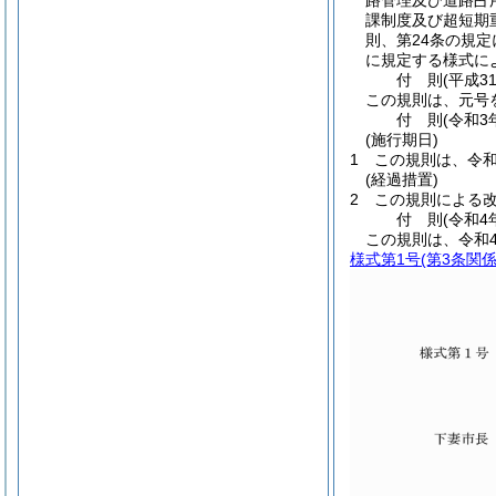
路管理及び道路占
課制度及び超短期
則、第24条の規
に規定する様式に
付
則
(平成3
この規則は、元号
付
則
(令和3
(施行期日)
1
この規則は、令和
(経過措置)
2
この規則による
付
則
(令和4
この規則は、令和
様式第1号
(第3条関係