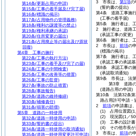
3
市長は、
第1項
の
第14条
(更新占用の申請)
(誓約書の提出)
第15条
(工事の着手届及び完了届)
第4条
道路工事施
第16条
(標識の掲示)
(工事の着手届)
第17条
(占用物件の管理義務)
第5条
施行者は、
第18条
(権利の譲渡等の禁止)
2
施行者は、道路
第19条
(権利承継の承認)
(承認工事の変更)
第20条
(住所変更の届出)
第6条
施行者は、
第21条
(占用廃止等の届出及び原状
2
市長は、
前項
の
回復)
(標識の掲示)
第4章
工事の施行
第7条
施行者は、
第22条
(工事の執行方法)
(承認工事の承認基
第23条
(工事の着手及び完了の届)
第8条
承認工事の
第24条
(工事の中間検査)
(承認取消通知)
第25条
(工事の改善等の措置)
第9条
市長は、法第
第26条
(工事の監督)
第3章
道路
第27条
(事故の防止措置)
(道路占用の申請)
第28条
(事故報告)
第10条
法第32条
第29条
(道路の維持修繕)
路占用許可申請・
第30条
(補修責任)
2
前項
の申請書は
第31条
(損害の賠償)
(1)
占用位置図
(
第5章
道路の一時使用
(2)
現況図
(1／50
第32条
(道路一時使用の申請)
(3)
工事の設計書
第33条
(誓約書の提出)
(4)
その他市長が
第34条
(道路一時使用の取消通知)
3
市長は、
前項
の
第35条
(道路一時使用変更許可申請)