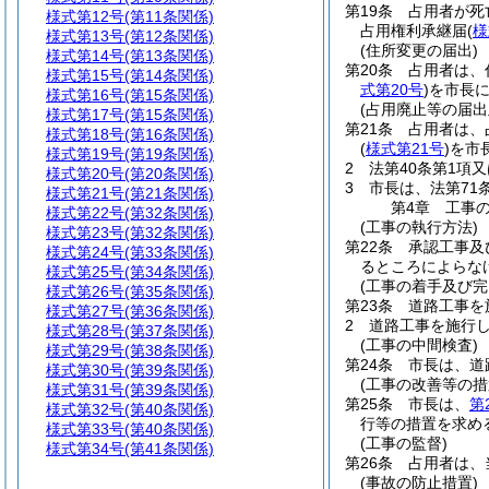
第19条
占用者が死
様式第12号
(第11条関係)
占用権利承継届
(
様
様式第13号
(第12条関係)
(住所変更の届出)
様式第14号
(第13条関係)
第20条
占用者は、
様式第15号
(第14条関係)
式第20号
)
を市長
様式第16号
(第15条関係)
(占用廃止等の届出
様式第17号
(第15条関係)
第21条
占用者は、
様式第18号
(第16条関係)
(
様式第21号
)
を市
様式第19号
(第19条関係)
2
法第40条第1項
様式第20号
(第20条関係)
3
市長は、法第71
様式第21号
(第21条関係)
第4章
工事
様式第22号
(第32条関係)
(工事の執行方法)
様式第23号
(第32条関係)
第22条
承認工事及
様式第24号
(第33条関係)
るところによらな
様式第25号
(第34条関係)
(工事の着手及び完
様式第26号
(第35条関係)
第23条
道路工事を
様式第27号
(第36条関係)
2
道路工事を施行
様式第28号
(第37条関係)
(工事の中間検査)
様式第29号
(第38条関係)
第24条
市長は、道
様式第30号
(第39条関係)
(工事の改善等の措
様式第31号
(第39条関係)
第25条
市長は、
第
様式第32号
(第40条関係)
行等の措置を求め
様式第33号
(第40条関係)
(工事の監督)
様式第34号
(第41条関係)
第26条
占用者は、
(事故の防止措置)