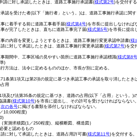
申請に対し承認したときは、道路工事施行承認書
(
様式第2号
)
を交付する
行承認を受けた者
(以下「施行者」という。)
は、道路工事施行承認に関す
工事に着手する前に道路工事着手届
(
様式第4号
)
を市長に提出しなければ
工事が完了したときは、直ちに道路工事完了届
(
様式第5号
)
を市長に提出
工事の内容を変更しようとするときは、道路工事施行変更承認申請書
(
様
申請に対して承認したときは、道路工事施行変更承認書
(
様式第7号
)
を交
工事期間中、工事区域の見やすい箇所に道路工事施行承認標識
(
様式第8
準)
施行方法は、法令に定めるもののほか、市長が別に定める。
71条第1項又は第2項の規定に基づき承認工事の承認を取り消したとき
の占用
第1項及び法第35条の規定に基づき、道路の占用
(以下「占用」という。)
協議書
(
様式第10号
)
を市長に提出し、その許可を受けなければならない
、
次の各号
に掲げる書類を添付しなければならない。
1／10,000程度)
0)
｛実測求積図
(1／250程度)
、縦横断図、構造図｝
必要と認めるもの
申請に対して承認したときは、道路占用許可書
(
様式第11号
)
を交付する。