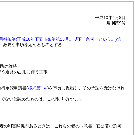
平成10年4月9日
規則第9号
用料条例
(平成10年下妻市条例第15号。以下「条例」という。)
第
、必要な事項を定めるものとする。
道路の維持
行う道路の占用に伴う工事
施行承認申請書
(
様式第1号
)
を市長に提出し、その承認を受けなけれ
要でないと認めたものは、この限りではない。
者の利害関係があるときは、これらの者の同意書、官公署の許可