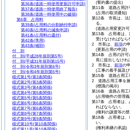
(誓約書の提出)
第36条
(道路一時使用更新許可申請)
第11条
道路占用許
第37条
(道路一時使用終了報告)
(占用の取消通知)
第38条
(道路一時使用中の破損)
第12条
市長は、法
第6章
占用料
る。
第39条
(占用料の分割納付申請)
(道路占用変更許可
第40条
(占用料の減免申請)
第13条
占用者は、
第41条
(占用料の還付)
受けなければなら
第42条
(準用)
2
市長は、
前項
の
第43条
(補則)
(更新占用の申請)
付 則
第14条
占用の許可
付 則
(平成28年規則第5号)
長に提出しなけれ
付 則
(平成31年規則第15号)
2
市長は、
前項
の
付 則
(令和3年規則第6号)
(工事の着手届及び
付 則
(令和4年規則第5号)
第15条
道路占用工
様式第1号
(第3条関係)
2
道路占用工事を
様式第2号
(第3条関係)
(標識の掲示)
様式第3号
(第4条関係)
第16条
道路占用工
様式第4号
(第5条関係)
(占用物件の管理義
様式第5号
(第5条関係)
第17条
占用者は、
様式第6号
(第6条関係)
ればならない。
様式第7号
(第6条関係)
(権利の譲渡等の禁
様式第8号
(第7条関係)
第18条
占用者は、
様式第9号
(第9条関係)
い。
様式第10号
(第10条関係)
(権利承継の承認)
様式第11号
(第10条関係)