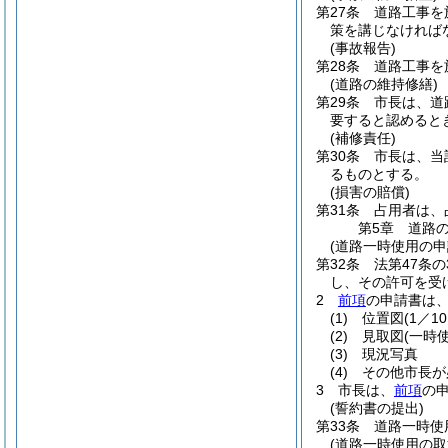
第27条
道路工事を
策を講じなければ
(事故報告)
第28条
道路工事を
(道路の維持修繕)
第29条
市長は、道
要すると認めると
(補修責任)
第30条
市長は、当
るものとする。
(損害の賠償)
第31条
占用者は、
第5章
道路
(道路一時使用の申
第32条
法第47条
し、その許可を受
2
前項
の申請書は
(1)
位置図
(1／10
(2)
見取図
(一時
(3)
現況写真
(4)
その他市長が
3
市長は、
前項
の
(誓約書の提出)
第33条
道路一時使
(道路一時使用の取