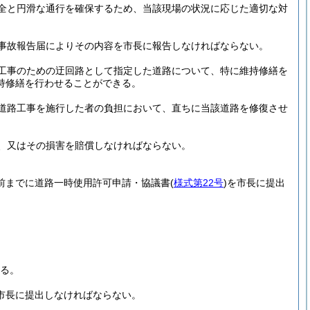
全と円滑な通行を確保するため、当該現場の状況に応じた適切な対
事故報告届によりその内容を市長に報告しなければならない。
工事のための迂回路として指定した道路について、特に維持修繕を
持修繕を行わせることができる。
道路工事を施行した者の負担において、直ちに当該道路を修復させ
、又はその損害を賠償しなければならない。
日前までに道路一時使用許可申請・協議書
(
様式第22号
)
を市長に提出
る。
市長に提出しなければならない。