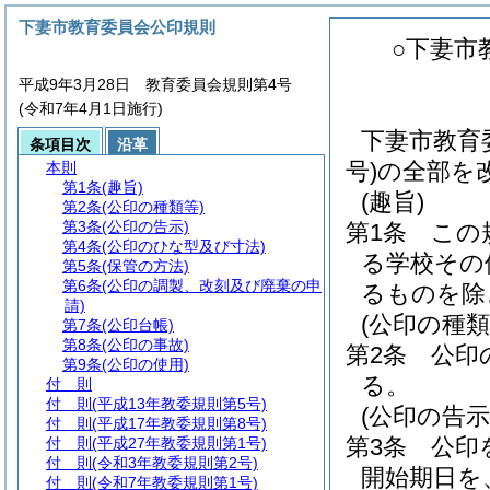
下妻市教育委員会公印規則
○下妻市
平成9年3月28日 教育委員会規則第4号
(令和7年4月1日施行)
下妻市教育
条項目次
沿革
号)の全部を
本則
第1条
(趣旨)
(趣旨)
第2条
(公印の種類等)
第3条
(公印の告示)
第1条
この
第4条
(公印のひな型及び寸法)
る学校その
第5条
(保管の方法)
第6条
(公印の調製、改刻及び廃棄の申
るものを除
請)
(公印の種類
第7条
(公印台帳)
第8条
(公印の事故)
第2条
公印
第9条
(公印の使用)
る。
付 則
付 則
(平成13年教委規則第5号)
(公印の告示
付 則
(平成17年教委規則第8号)
第3条
公印
付 則
(平成27年教委規則第1号)
付 則
(令和3年教委規則第2号)
開始期日を
付 則
(令和7年教委規則第1号)