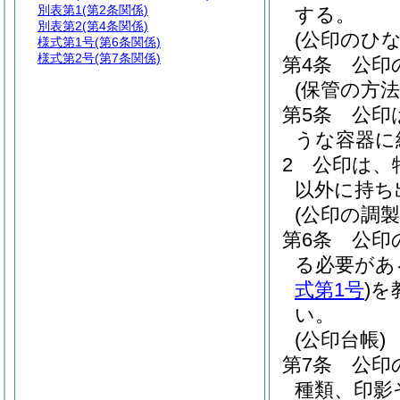
別表第1
(第2条関係)
する。
別表第2
(第4条関係)
(公印のひ
様式第1号
(第6条関係)
様式第2号
(第7条関係)
第4条
公印
(保管の方法
第5条
公印
うな容器に
2
公印は、
以外に持ち
(公印の調
第6条
公印
る必要があ
式第1号
)
を
い。
(公印台帳)
第7条
公印
種類、印影