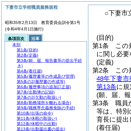
下妻市立学校職員服務規程
○下妻市
昭和35年2月13日 教育委員会訓令第1号
(令和4年4月1日施行)
(目的)
条項目次
沿革
第1条
この
本則
第1条
(目的)
に関し必要
第2条
(定義)
第3条
(願、届、報告書等の提出手続
(定義)
き)
第2条
この
第4条
(着任届)
第5条
(履歴書等の作成及び管理)
48年下妻
第5条の2
(履歴書の作成等)
第13条
に規
第6条
(履歴事項の追加訂正届)
第7条
(出勤簿の記録)
(願、届、
第7条の2
(欠勤の取扱い)
第3条
職員
第8条
(勤務場所を離れる場合)
第9条
(職務専念義務免除の手続)
等は、特別
第10条
(出張の命令)
育長に提出
第11条
(休暇の取扱い)
第12条
(休暇中の出勤)
(着任届)
第13条
(出勤届出書の提出)