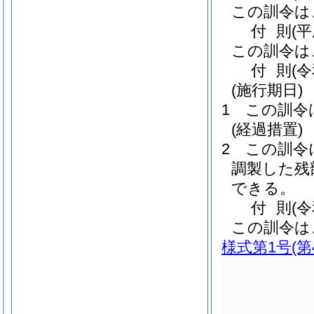
この訓令は
付
則
(
この訓令は
付
則
(
(施行期日)
1
この訓令
(経過措置)
2
この訓令
調製した残
できる。
付
則
(
この訓令は
様式第1号
(