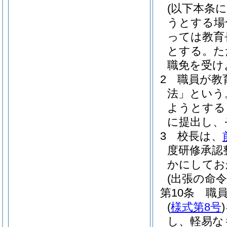
(以下本条
うとする場
っては教育
とする。
た
職免を受け
2
職員が教
法」という
ようとする
に提出し、
3
校長は、
度研修承認
かにしてお
(出張の命令
第10条
職
(
様式第8号
)
し、軽易な