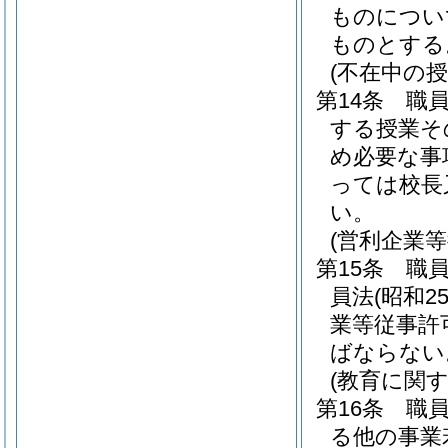
ものについ
ものとする
(不在中の
第14条
職
する授業そ
め必要な事
っては校長
い。
(営利企業
第15条
職
員法
(昭和2
業等従事許
ばならない
(教育に関
第16条
職
る他の事業