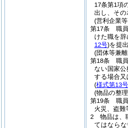
17条第1
出し、その
(営利企業
第17条
職
けた職を辞
12号
)
を提
(団体等兼離
第18条
職
ない国家公
する場合又
(
様式第13
(物品の整理
第19条
職
火災、盗難
2
物品は、
てはならな