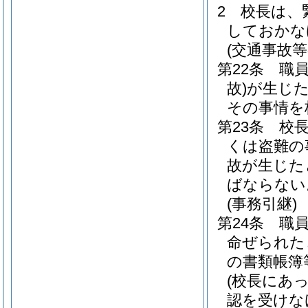
2
校長は、
しておかな
(交通事故等
第22条
職
故)
が生じ
その事情を
第23条
校
くは盗難の
故が生じた
ばならない
(事務引継)
第24条
職
命ぜられた
の書類帳簿
(校長にあ
認を受けな