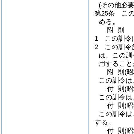
(その他必要
第25条
こ
める。
附
則
1
この訓令
2
この訓令
は、この訓
用すること
附
則
(
この訓令は
付
則
(
この訓令は
付
則
(
この訓令は
する。
付
則
(