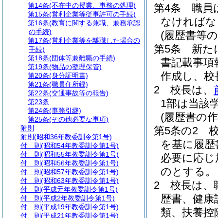
第14条
(不在中の授業、事務の処理)
第4条
職員
第15条
(営利企業等従事許可の手続)
なければな
第16条
(教育に関する兼職、兼務承認
の手続)
(履歴書等
第17条
(営利企業等を離職した場合の
第5条
新た
手続)
第18条
(団体等兼離職の手続)
書記載事項
第19条
(物品の整理保管)
作成し、校
第20条
(身分証明書)
第21条
(職員住所録)
2
校長は、
第22条
(交通事故等の報告)
1部は当該
第23条
第24条
(事務引継)
(履歴書の作
第25条
(その他必要な事項)
附則
第5条の2
附則
(昭和36年教委訓令第1号)
を基に履歴
付 則
(昭和54年教委訓令第1号)
付 則
(昭和55年教委訓令第1号)
必要に応じ
付 則
(昭和56年教委訓令第1号)
のとする。
付 則
(昭和57年教委訓令第1号)
付 則
(昭和63年教委訓令第1号)
2
校長は、
付 則
(平成元年教委訓令第1号)
歴書、健康
付 則
(平成2年教委訓令第1号)
付 則
(平成19年教委訓令第1号)
類、扶養控
付 則
(平成21年教委訓令第1号)