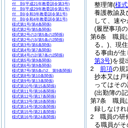
整理簿
(
様式
付 則
(平成21年教委訓令第3号)
付 則
(平成29年教委訓令第1号)
養護教諭及
付 則
(令和3年教委訓令第1号)
付 則
(令和4年教委訓令第1号)
して、速や
様式第1号
(第4条関係)
(履歴事項の
様式第2号
(第5条関係)
様式第2号の2
(第5条の2関係)
第6条
職員
様式第2号の3
(第5条の2関係)
る。)
、現
様式第3号
(第6条関係)
様式第4号
(第7条関係)
る事由が生
様式第4号の2
(第7条の2関係)
第3号
)
を提
様式第5号
(第9条関係)
様式第6号
(第9条関係)
2
前項
の規
様式第7号
(第5条の2、第9条関係)
抄本又は戸
様式第8号
(第10条関係)
様式第9号
(第13条関係)
ってはその
様式第10号
(第15条関係)
様式第11号
(第16条関係)
(出勤簿の記
様式第12号
(第17条関係)
第7条
職員
様式第13号
(第18条関係)
様式第14号
(第20条関係)
録しなけれ
様式第15号
(第21条関係)
2
職員の研
様式第16号
(第24条関係)
る職員がそ