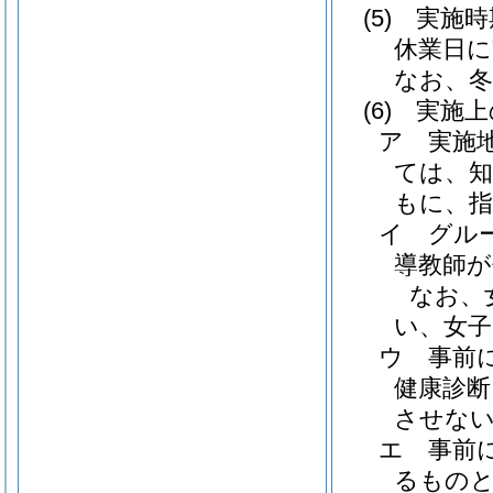
(5)
実施時
休業日
なお、
(6)
実施上
ア 実施
ては、知
もに、
イ グル
導教師
なお、
い、女
ウ 事前
健康診断
させな
エ 事前
るもの