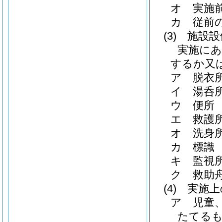
オ 実施
カ 従前
(3)
施設設
実施にあ
するか又
ア 脱衣
イ 湯呑
ウ 便所
エ 救護
オ 洗身
カ 標識
キ 監視
ク 救助
(4)
実施上
ア 児童
たてる