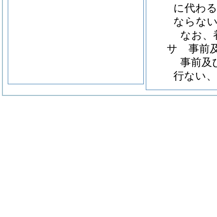
に代わ
ならな
なお、
サ 事前
事前及
行ない