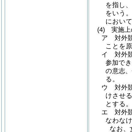
を指し、
をいう。
におい
(4)
実施上
ア 対外
ことを
イ 対外
参加で
の意志、
る。
ウ 対外
けさせ
とする
エ 対外
なわな
なお、