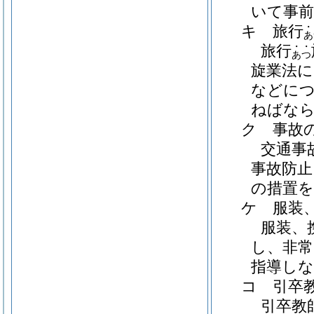
いて事
・
キ 旅行
あ
・・
旅行
あつ
旋業法に
などに
ねばな
ク 事故
交通事
事故防止
の措置
ケ 服装
服装、
し、非常
指導し
コ 引卒
引卒教