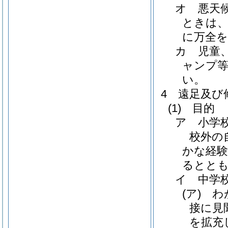
オ 悪天
ときは、
に万全
カ 児童
ャンプ
い。
4 遠足及び
(1)
目的
ア 小学
校外の
かな経験
るとと
イ 中学
(ア)
わが
接に見
を拡充