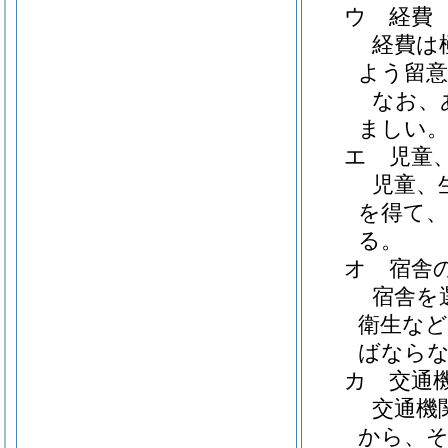
ウ 経費
経費は
よう留
なお、
ましい
エ 児童
児童、
を得て
る。
オ 宿舎
宿舎を
衛生な
ばなら
カ 交通
交通機
から、そ