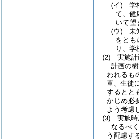
(イ)
学校
て、健
いて望
(ウ)
未知
をとも
り、学
(2)
実施計
計画の樹
われるも
童、生徒
するとと
かじめ必
よう考慮
(3)
実施時
なるべ
う配慮す