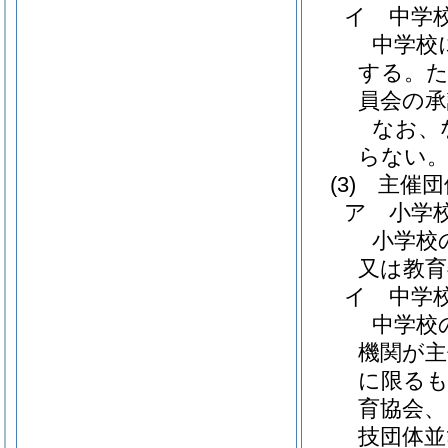
イ 中学
中学校
する。た
員会の
なお、
らない
(3)
主催団
ア 小学
小学校
又は教育
イ 中学
中学校
機関が
に限るも
育協会、
技団体並