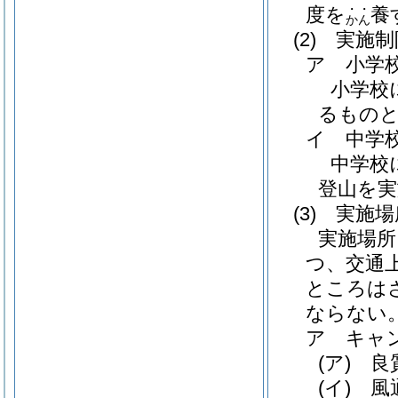
・・
度を
養
かん
(2)
実施制
ア 小学
小学校
るもの
イ 中学
中学校
登山を
(3)
実施場
実施場
つ、交通
ところは
ならない
ア キャ
(ア)
良質
(イ)
風通