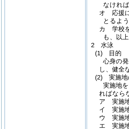
なけれ
オ 応援
とるよ
カ 学校
も、以
2 水泳
(1)
目的
心身の発
し、健全
(2)
実施地
実施地を
ればなら
ア 実施
イ 実施
ウ 実施
エ 実施