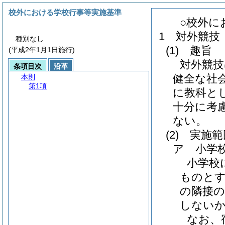
校外における学校行事等実施基準
○校外に
1 対外競技
種別なし
(1)
趣旨
(平成2年1月1日施行)
対外競技
条項目次
沿革
健全な社
本則
第1項
に教科と
十分に考
ない。
(2)
実施範
ア 小学
小学校
ものと
の隣接の
しない
なお、