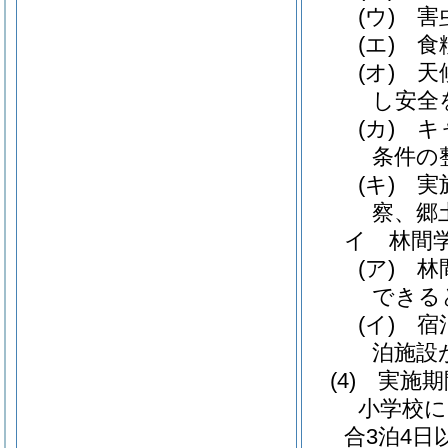
(ウ)
害虫
(エ)
食糧
(オ)
天候
し安全
(カ)
キャ
条件の
(キ)
実施
察、郷
イ 林間
(ア)
林間
できる
(イ)
宿泊
泊施設
(4)
実施期
小学校に
合3泊4