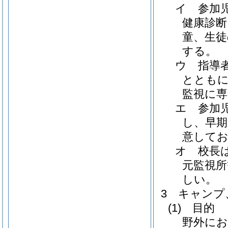
イ 参加
健康診断
童、生徒
する。
ウ 指導
とともに
監視に
エ 参加
し、早期
意して
オ 校長
元監視
しい。
3 キャンプ
(1)
目的
野外にお