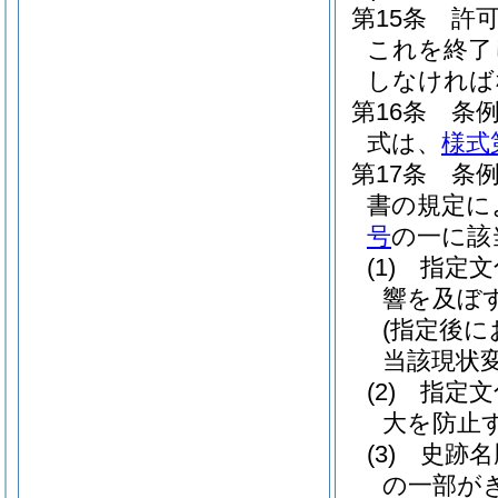
第15条
許
これを終了
しなければ
第16条
条
式は、
様式
第17条
条例
書の規定に
号
の一に該
(1)
指定文
響を及ぼ
(指定後
当該現状変
(2)
指定文
大を防止
(3)
史跡名
の一部が