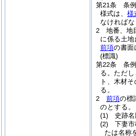
第21条
条
様式は、
様
なければな
2
地番、地
に係る土地
前項
の書面
(標識)
第22条
条
る。
ただし
ト、木材そ
る。
2
前項
の標
のとする。
(1)
史跡名
(2)
下妻市
たは名称