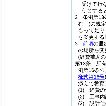
受けて行
うとする
2
条例第1
む。)
の規
もって足り
を変更する
3
前項
の届
の場所を変
(経費補助の
第13条
所
例第16条
様式第16号
添えて教育
(1)
経費の
(2)
工事内
(3)
設計仕