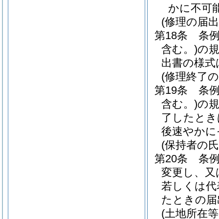
かに不可
(修理の届出
第18条
条例
含む。)
の
出書の様式
(修理終了の
第19条
条例
含む。)
の
了したとき
後速やかに
(保持者の
第20条
条
変更し、又
若しくは代
たときの届
(土地所在