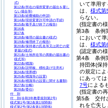
式)
いて準用す
第12条
(所在の場所変更の届出を要し
は、
様式第
ない場合等)
第13条
(経費補助の申請)
らない。
第14条
(現状変更許可申請の手続)
(指定書の様
第15条
(着手及び終了の報告)
第16条
第3条
条例
第17条
において準
第18条
(修理の届出書の様式)
第19条
(修理終了の報告)
は、
様式第
第20条
(保持者の氏名等又は死亡の変
(認定書の様
更届の様式)
第21条
(土地所在等の異動の届出書の
第4条
条例
様式等)
第22条
(標識)
持団体
(保
第23条
(説明板、標柱及び注意札)
の規定によ
第24条
(境界標)
第25条
(標識等の設置)
にあっては
第26条
(標識等の設置に関する書類)
7号
による
第27条
(台帳)
第28条
(委任)
(指定書の再
付 則
第5条
交付
付 則
(令和3年教委規則第2号)
様式第1号
(第2条第1項関係)
れを亡失し
様式第2号
(第2条第1項関係)