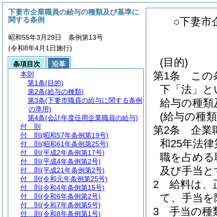
下妻市企業職員の給与の種類及び基準に
関する条例
○下妻市
昭和55年3月29日 条例第13号
(令和8年4月1日施行)
(目的)
条項目次
沿革
第1条
この
本則
第1条
(目的)
下「法」と
第2条
(給与の種類)
第3条
(下妻市職員の給与に関する条例
給与の種類
の準用)
(給与の種類
第4条
(会計年度任用企業職員の給与)
付 則
第2条
企業
付 則
(昭和57年条例第19号)
和25年法律第
付 則
(昭和61年条例第25号)
付 則
(平成2年条例第17号)
職を占める
付 則
(平成4年条例第2号)
及び手当と
付 則
(平成21年条例第2号)
付 則
(令和元年条例第25号)
2
給料は、
付 則
(令和4年条例第15号)
て、手当を
付 則
(令和6年条例第2号)
付 則
(令和7年条例第5号)
3
手当の種
付 則
(令和8年条例第1号)