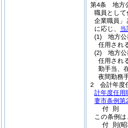
第4条
地方
職員として
企業職員」
に応じ、
当
(1)
地方公
任用され
(2)
地方公
任用され
勤手当、
夜間勤務
2
会計年度
計年度任用
妻市条例第2
付
則
この条例は
付
則
(