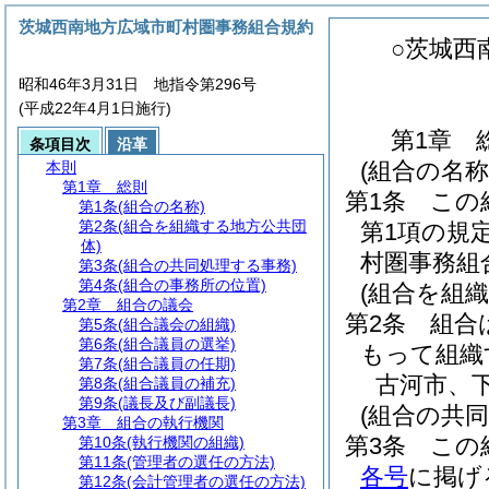
茨城西南地方広域市町村圏事務組合規約
○茨城西
昭和46年3月31日 地指令第296号
(平成22年4月1日施行)
第1章
条項目次
沿革
(組合の名称
本則
第1章
総則
第1条
この
第1条
(組合の名称)
第2条
(組合を組織する地方公共団
第1項の規
体)
村圏事務組
第3条
(組合の共同処理する事務)
第4条
(組合の事務所の位置)
(組合を組
第2章
組合の議会
第2条
組合
第5条
(組合議会の組織)
第6条
(組合議員の選挙)
もって組織
第7条
(組合議員の任期)
古河市、
第8条
(組合議員の補充)
第9条
(議長及び副議長)
(組合の共
第3章
組合の執行機関
第3条
この
第10条
(執行機関の組織)
第11条
(管理者の選任の方法)
各号
に掲げ
第12条
(会計管理者の選任の方法)