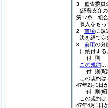
3
監査委員
(経費支弁の
第17条
組
収入をもっ
2
前項
に規
決を経て定
3
前項
の分
に納付する
付
則
この規約
は
付
則
(
この規約は
47年2月1
付
則
(
この規約は
47年4月1