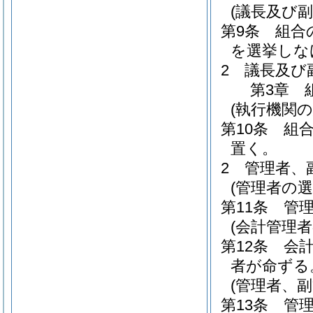
(議長及び副
第9条
組合
を選挙しな
2
議長及び
第3章
(執行機関の
第10条
組合
置く。
2
管理者、
(管理者の選
第11条
管
(会計管理
第12条
会
者が命ずる
(管理者、
第13条
管