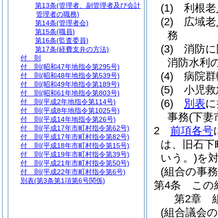
第13条
(管理者、副管理者及び会計
(1)
利根老
管理者の職務)
(2)
広域老
第14条
(管理者会)
第15条
(職員)
務
第16条
(監査委員)
(3)
消防に
第17条
(経費支弁の方法)
付 則
消防水利
付 則
(昭和47年地指令第295号)
(4)
病院群
付 則
(昭和48年地指令第539号)
付 則
(昭和49年地指令第189号)
(5)
小児救
付 則
(昭和61年地指令第803号)
(6)
別表
に
付 則
(平成2年地指令第114号)
付 則
(平成8年地指令第1025号)
事務
(下
付 則
(平成14年地指令第26号)
付 則
(平成17年市町村指令第62号)
2
前項各号
付 則
(平成17年市町村指令第82号)
は、旧石下
付 則
(平成18年市町村指令第15号)
付 則
(平成19年市町村指令第39号)
いう。)
を
付 則
(平成21年市町村指令第50号)
(組合の事務
付 則
(平成22年市町村指令第6号)
別表
(第3条第1項第6号関係)
第4条
この
第2章
(組合議会の