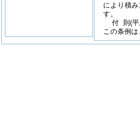
により積み
す。
付
則
(
この条例は