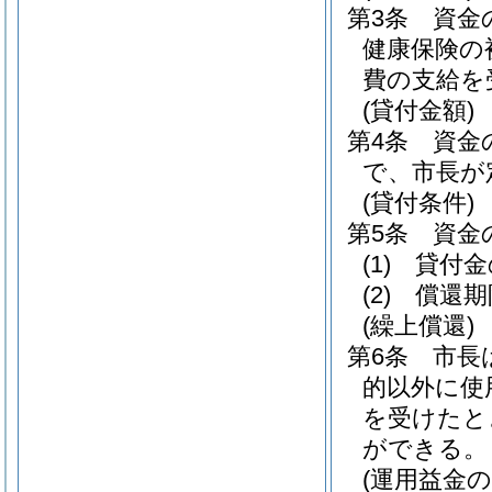
第3条
資金
健康保険の
費の支給を
(貸付金額)
第4条
資金
で、市長が
(貸付条件)
第5条
資金
(1)
貸付金
(2)
償還期
(繰上償還)
第6条
市長
的以外に使
を受けたと
ができる。
(運用益金の