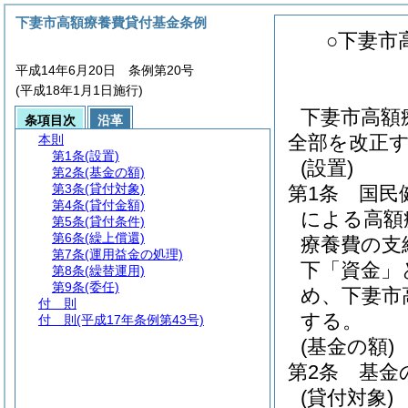
下妻市高額療養費貸付基金条例
○下妻市
平成14年6月20日 条例第20号
(平成18年1月1日施行)
下妻市高額
条項目次
沿革
全部を改正
本則
第1条
(設置)
(設置)
第2条
(基金の額)
第3条
(貸付対象)
第1条
国民
第4条
(貸付金額)
による高額
第5条
(貸付条件)
第6条
(繰上償還)
療養費の支
第7条
(運用益金の処理)
下「資金」
第8条
(繰替運用)
第9条
(委任)
め、下妻市
付 則
する。
付 則
(平成17年条例第43号)
(基金の額)
第2条
基金の
(貸付対象)