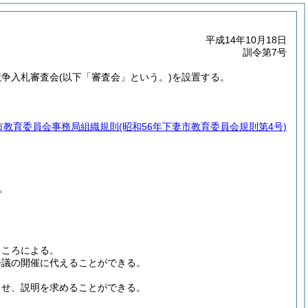
平成14年10月18日
訓令第7号
競争入札審査会
(以下「審査会」という。)
を設置する。
市教育委員会事務局組織規則
(昭和56年下妻市教育委員会規則第4号)
。
ところによる。
会議の開催に代えることができる。
させ、説明を求めることができる。