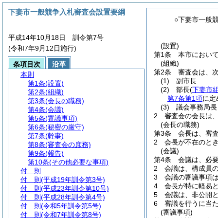
下妻市一般競争入札審査会設置要綱
○下妻市一般
平成14年10月18日 訓令第7号
(設置)
(令和7年9月12日施行)
第1条
本市におい
(組織)
条項目次
沿革
第2条
審査会は、
本則
(1)
副市長
第1条
(設置)
(2)
部長
(
下妻市
第2条
(組織)
第7条第1項
に定
第3条
(会長の職務)
(3)
議会事務局長
第4条
(会議)
2
審査会の会長は
第5条
(審議事項)
(会長の職務)
第6条
(秘密の厳守)
第3条
会長は、審
第7条
(幹事)
2
会長が不在のと
第8条
(審査会の庶務)
(会議)
第9条
(報告)
第4条
会議は、必
第10条
(その他必要な事項)
2
会議は、構成員
付 則
3
会議の審議事項
付 則
(平成19年訓令第3号)
4
会長が特に軽易
付 則
(平成23年訓令第10号)
5
会議は、非公開
付 則
(平成28年訓令第4号)
6
審議を行うに当
付 則
(令和5年訓令第5号)
(審議事項)
付 則
(令和7年訓令第8号)