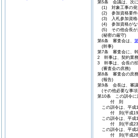
第5条
会議は、次
(1)
対象工事の発
(2)
参加資格要件
(3)
入札参加資格
(4)
参加資格がな
(5)
その他会長が
(秘密の厳守)
第6条
審査会は、
第
(幹事)
第7条
審査会に、
2
幹事は、契約業
3
幹事は、会長の
(審査会の庶務)
第8条
審査会の庶
(報告)
第9条
会長は、審
(その他必要な事項
第10条
この訓令に
付
則
この訓令は、平成1
付
則
(平成1
この訓令は、平成1
付
則
(平成2
この訓令は、平成2
付
則
(平成2