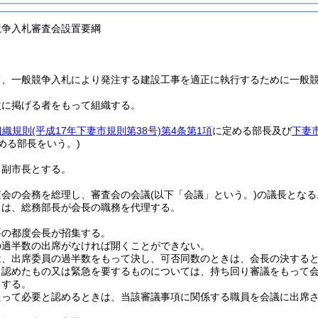
競争入札審査会設置要綱
て、一般競争入札により発注する建設工事を適正に執行するために一般
次に掲げる者をもって組織する。
組織規則
(平成17年下妻市規則第38号)
第4条第1項
に定める部長及び
下妻
める部長をいう。)
、副市長とする。
査会の会務を総理し、審査会の会議
(以下「会議」という。)
の議長となる
きは、総務部長が会長の職務を代理する。
要の都度会長が招集する。
の過半数の出席がなければ開くことができない。
は、出席委員の過半数をもって決し、可否同数のときは、会長の決する
と認めたもの又は緊急を要するものについては、持ち回り審議をもって
とする。
たって必要と認めるときは、当該審議事項に関係する職員を会議に出席