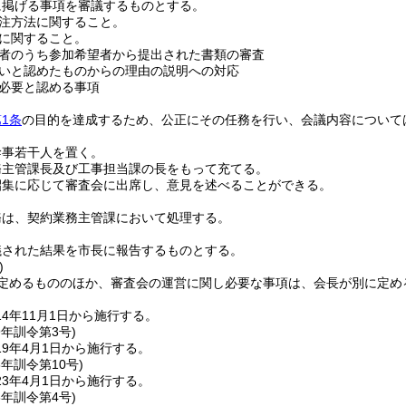
に掲げる事項を審議するものとする。
注方法に関すること。
に関すること。
者のうち参加希望者から提出された書類の審査
いと認めたものからの理由の説明への対応
必要と認める事項
1条
の目的を達成するため、公正にその任務を行い、会議内容について
幹事若干人を置く。
務主管課長及び工事担当課の長をもって充てる。
招集に応じて審査会に出席し、意見を述べることができる。
務は、契約業務主管課において処理する。
議された結果を市長に報告するものとする。
)
定めるもののほか、審査会の運営に関し必要な事項は、会長が別に定め
4年11月1日から施行する。
9年
訓令第3号)
9年4月1日から施行する。
3年
訓令第10号)
3年4月1日から施行する。
8年
訓令第4号)