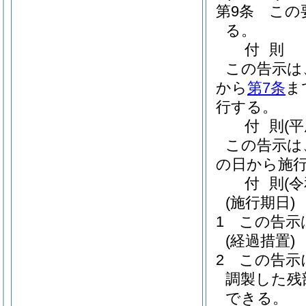
第9条
この
る。
付
則
この告示は
から
第7条
ま
行する。
付
則
(
この告示は
の日から施
付
則
(
(施行期日)
1
この告示
(経過措置)
2
この告示
調製した残
できる。