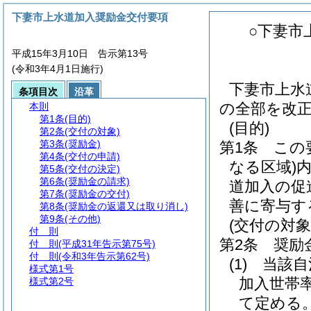
下妻市上水道加入奨励金交付要項
○下妻市
平成15年3月10日 告示第13号
(令和3年4月1日施行)
下妻市上水
条項目次
沿革
の全部を改
本則
第1条
(目的)
(目的)
第2条
(交付の対象)
第3条
(奨励金)
第1条
この
第4条
(交付の申請)
なる区域)
第5条
(交付の決定)
第6条
(奨励金の請求)
道加入の促
第7条
(奨励金の交付)
善に寄与す
第8条
(奨励金の返還又は取り消し)
第9条
(その他)
(交付の対象
付 則
第2条
奨励
付 則
(平成31年告示第75号)
付 則
(令和3年告示第62号)
(1)
当該自
様式第1号
加入世帯
様式第2号
て定める