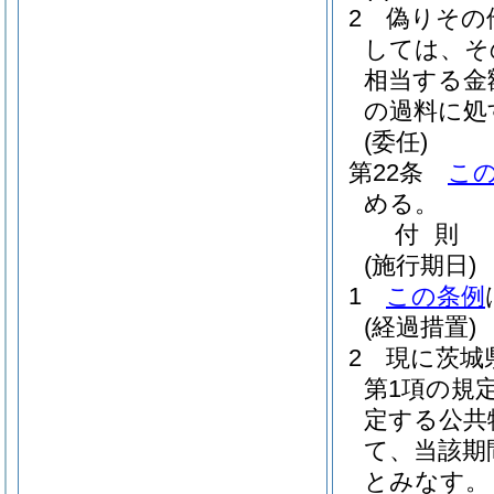
2
偽りその
しては、そ
相当する金
の過料に処
(委任)
第22条
こ
める。
付
則
(施行期日)
1
この条例
(経過措置)
2
現に茨城
第1項の規
定する公共
て、当該期
とみなす。