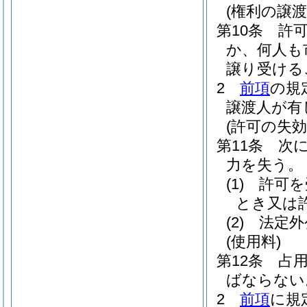
(権利の譲渡
第10条
許
か、何人も
譲り受ける
2
前項
の規
譲渡人が有
(許可の失効
第11条
次
力を失う。
(1)
許可を
とき又は
(2)
法定外
(使用料)
第12条
占
ばならない
2
前項
に規