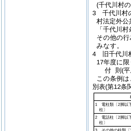
(千代川村
3
千代川村
村法定外公
「千代川村
その他の行
みなす。
4
旧千代川
17年度に
付
則
(
この条例は
別表
(第12条
1 電柱類〔2脚以
柱〕
2 電話柱〔2脚以
柱〕
3 その他の柱類〔