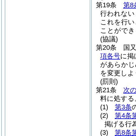
第19条
第8
行われない
これを行い
ことができ
(協議)
第20条
国
項各号
に掲
があらかじ
を変更しよ
(罰則)
第21条
次
料に処する
(1)
第3条
(2)
第4条
掲げる行
(3)
第8条