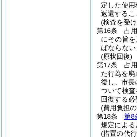
定した使用
返還するこ
(検査を受け
第16条
占
にその旨を
ばならない
(原状回復)
第17条
占
た行為を廃
復し、市長
ついて検査
回復する必
(費用負担の
第18条
第8
規定による
(措置の代行