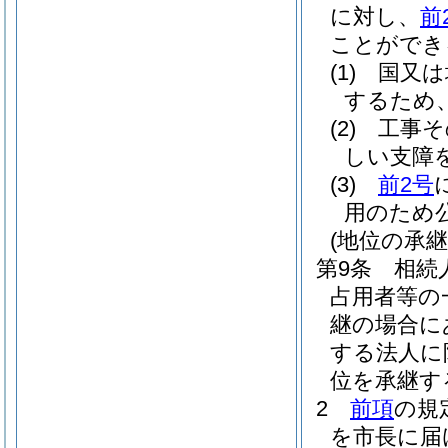
に対し、
前
ことができ
(1)
国又は
するため
(2)
工事そ
しい支障
(3)
前2号
用のため
(地位の承継
第9条
相続
占用者等の
継の場合に
する法人に
位を承継す
2
前項
の規
を市長に届