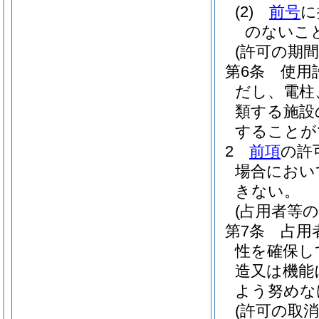
(2)
前号
に
のないこ
(許可の期間
第6条
使用
だし、電柱
類する施設
することが
2
前項
の許
場合におい
きない。
(占用者等の
第7条
占用
性を確保し
造又は機能
よう努めな
(許可の取消