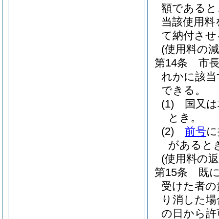
額であると
当該使用料
て納付させ
(使用料の減
第14条
市
れかに該当
できる。
(1)
国又は
とき。
(2)
前号
に
があると
(使用料の返
第15条
既
受けた者の
り消した場
の日から許