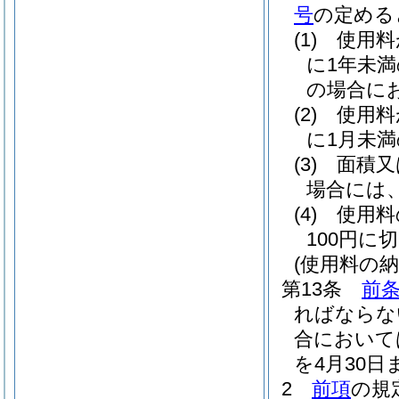
号
の定める
(1)
使用料
に1年未
の場合に
(2)
使用料
に1月未
(3)
面積又
場合には
(4)
使用料
100円に
(使用料の納
第13条
前
ればならな
合において
を4月30
2
前項
の規