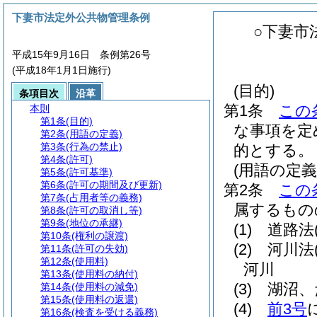
下妻市法定外公共物管理条例
○下妻市
平成15年9月16日 条例第26号
(平成18年1月1日施行)
(目的)
条項目次
沿革
第1条
この
本則
第1条
(目的)
な事項を定
第2条
(用語の定義)
第3条
(行為の禁止)
的とする。
第4条
(許可)
(用語の定義
第5条
(許可基準)
第6条
(許可の期間及び更新)
第2条
この
第7条
(占用者等の義務)
属するもの
第8条
(許可の取消し等)
第9条
(地位の承継)
(1)
道路法
第10条
(権利の譲渡)
(2)
河川法
第11条
(許可の失効)
第12条
(使用料)
河川
第13条
(使用料の納付)
(3)
湖沼、
第14条
(使用料の減免)
第15条
(使用料の返還)
(4)
前3号
第16条
(検査を受ける義務)