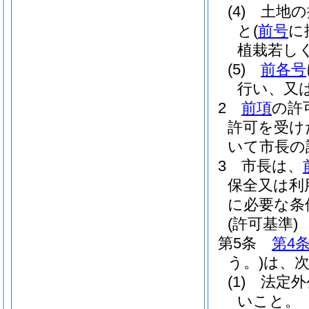
(4)
土地の
と
(
前号
に
植栽若し
(5)
前各号
行い、又
2
前項
の許
許可を受け
いて市長の
3
市長は、
保全又は利
に必要な条
(許可基準)
第5条
第4
う。)
は、
(1)
法定外
いこと。