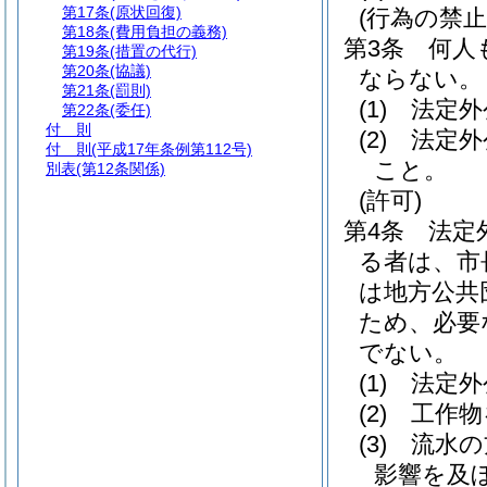
第17条
(原状回復)
(行為の禁止
第18条
(費用負担の義務)
第3条
何人
第19条
(措置の代行)
第20条
(協議)
ならない。
第21条
(罰則)
(1)
法定外
第22条
(委任)
付 則
(2)
法定外
付 則
(平成17年条例第112号)
こと。
別表
(第12条関係)
(許可)
第4条
法定
る者は、市
は地方公共
ため、必要
でない。
(1)
法定外
(2)
工作物
(3)
流水の
影響を及