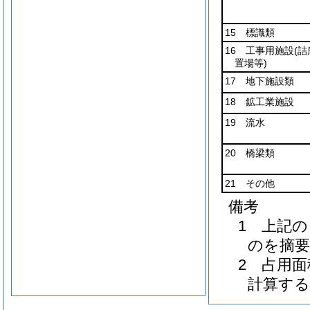
15 標識類
16 工事用施設
(
置場等)
17 地下施設類
18 鉱工業施設
19 流水
20 橋梁類
21 その他
備考
1 上記
のを摘
2 占用
計算する