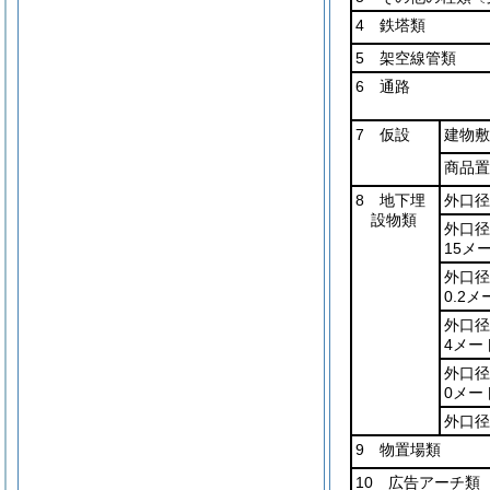
4 鉄塔類
5 架空線管類
6 通路
7 仮設
建物敷
商品置
8 地下埋
外口径
設物類
外口径
15メ
外口径
0.2
外口径
4メー
外口径
0メー
外口径
9 物置場類
10 広告アーチ類