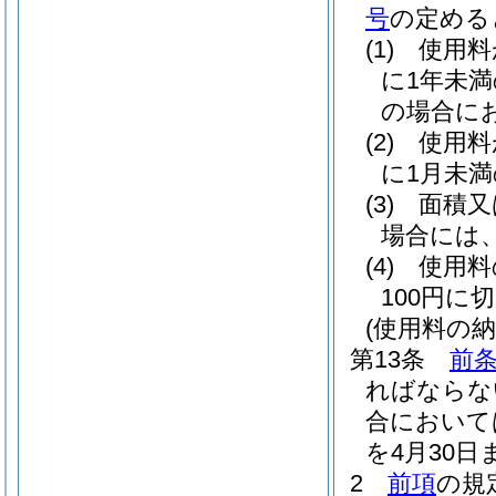
号
の定める
(1)
使用料
に1年未
の場合に
(2)
使用料
に1月未
(3)
面積又
場合には
(4)
使用料
100円に
(使用料の納
第13条
前
ればならな
合において
を4月30
2
前項
の規