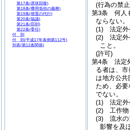
第17条
(原状回復)
(行為の禁止
第18条
(費用負担の義務)
第3条
何人
第19条
(措置の代行)
第20条
(協議)
ならない。
第21条
(罰則)
(1)
法定外
第22条
(委任)
付 則
(2)
法定外
付 則
(平成17年条例第112号)
こと。
別表
(第12条関係)
(許可)
第4条
法定
る者は、市
は地方公共
ため、必要
でない。
(1)
法定外
(2)
工作物
(3)
流水の
影響を及