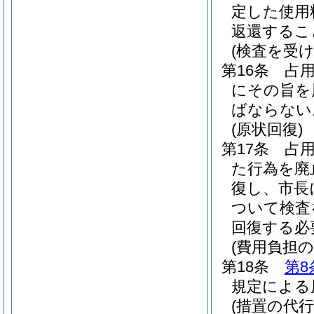
定した使用
返還するこ
(検査を受け
第16条
占
にその旨を
ばならない
(原状回復)
第17条
占
た行為を廃
復し、市長
ついて検査
回復する必
(費用負担の
第18条
第8
規定による
(措置の代行