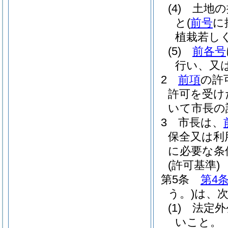
(4)
土地の
と
(
前号
に
植栽若し
(5)
前各号
行い、又
2
前項
の許
許可を受け
いて市長の
3
市長は、
保全又は利
に必要な条
(許可基準)
第5条
第4
う。)
は、
(1)
法定外
いこと。