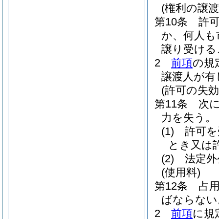
(権利の譲渡
第10条
許
か、何人も
譲り受ける
2
前項
の規
譲渡人が有
(許可の失効
第11条
次
力を失う。
(1)
許可を
とき又は
(2)
法定外
(使用料)
第12条
占
ばならない
2
前項
に規