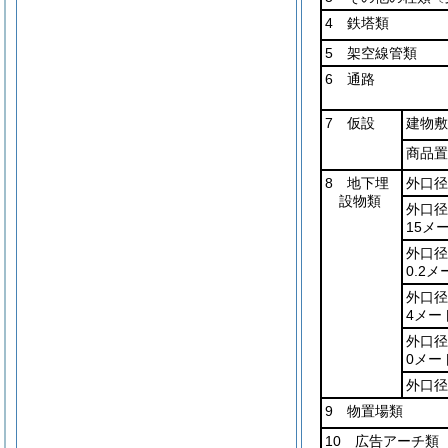
4 鉄塔類
5 架空線管類
6 通路
7 仮設
建物敷
商品置
8 地下埋
外口径
設物類
外口径
15メ
外口径
0.2
外口径
4メー
外口径
0メー
外口径
9 物置場類
10 広告アーチ類