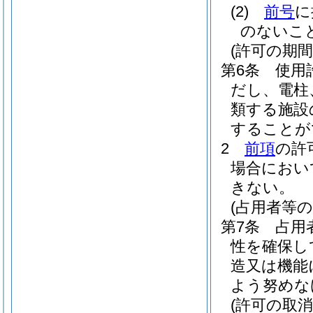
(2)
前号
に
のないこ
(許可の期間
第6条
使用
だし、電柱
類する施設
することが
2
前項
の許
場合におい
きない。
(占用者等の
第7条
占用
性を確保し
造又は機能
よう努めな
(許可の取消