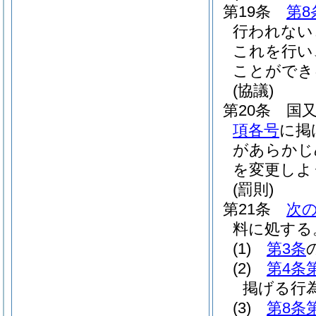
第19条
第8
行われない
これを行い
ことができ
(協議)
第20条
国
項各号
に掲
があらかじ
を変更しよ
(罰則)
第21条
次
料に処する
(1)
第3条
(2)
第4条
掲げる行
(3)
第8条