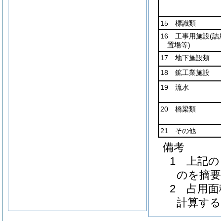
15 標識類
16 工事用施設
(
置場等)
17 地下施設類
18 鉱工業施設
19 流水
20 橋梁類
21 その他
備考
1 上記
のを摘
2 占用
計算する