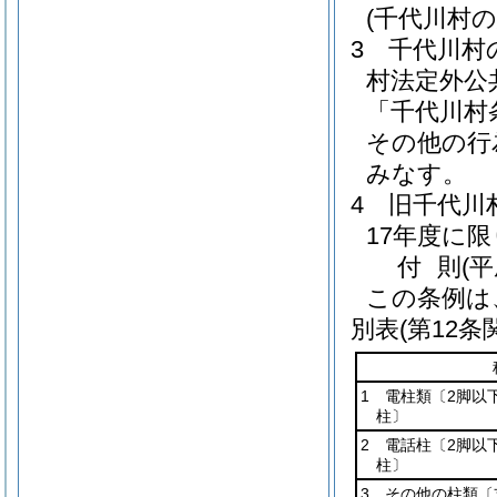
(千代川村
3
千代川村
村法定外公
「千代川村
その他の行
みなす。
4
旧千代川
17年度に
付
則
(
この条例は
別表
(第12条
1 電柱類〔2脚以
柱〕
2 電話柱〔2脚以
柱〕
3 その他の柱類〔