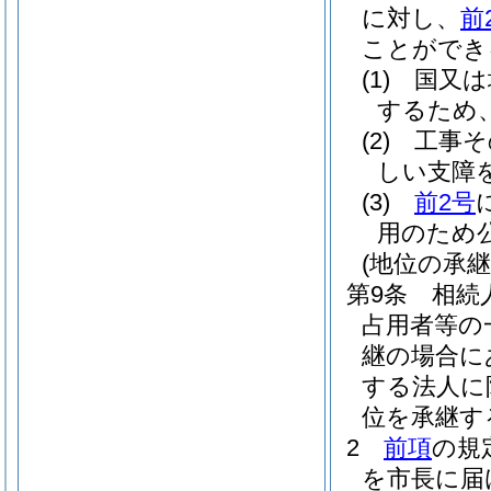
に対し、
前
ことができ
(1)
国又は
するため
(2)
工事そ
しい支障
(3)
前2号
用のため
(地位の承継
第9条
相続
占用者等の
継の場合に
する法人に
位を承継す
2
前項
の規
を市長に届