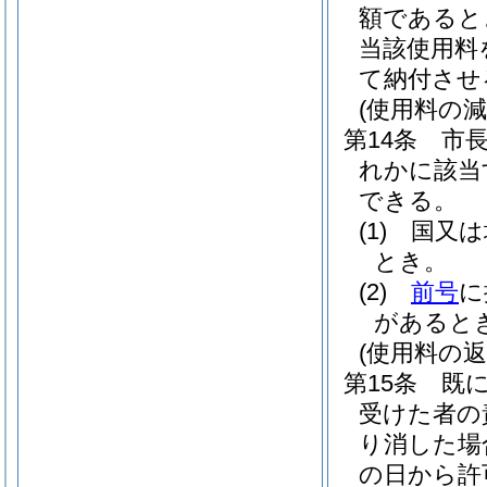
額であると
当該使用料
て納付させ
(使用料の減
第14条
市
れかに該当
できる。
(1)
国又は
とき。
(2)
前号
に
があると
(使用料の返
第15条
既
受けた者の
り消した場
の日から許