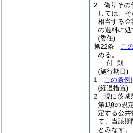
2
偽りその
しては、そ
相当する金
の過料に処
(委任)
第22条
こ
める。
付
則
(施行期日)
1
この条例
(経過措置)
2
現に茨城
第1項の規
定する公共
て、当該期
とみなす。