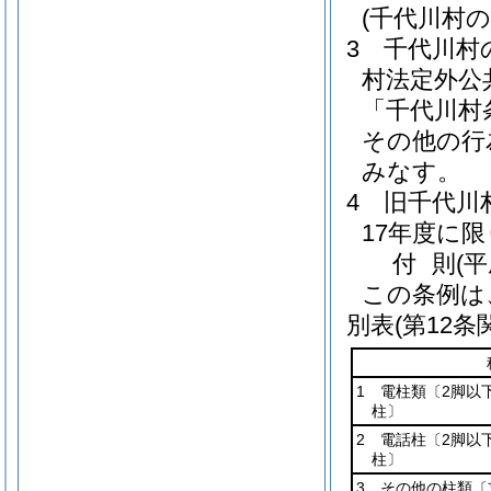
(千代川村
3
千代川村
村法定外公
「千代川村
その他の行
みなす。
4
旧千代川
17年度に
付
則
(
この条例は
別表
(第12条
1 電柱類〔2脚以
柱〕
2 電話柱〔2脚以
柱〕
3 その他の柱類〔