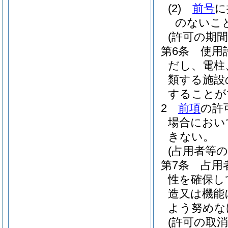
(2)
前号
に
のないこ
(許可の期間
第6条
使用
だし、電柱
類する施設
することが
2
前項
の許
場合におい
きない。
(占用者等の
第7条
占用
性を確保し
造又は機能
よう努めな
(許可の取消