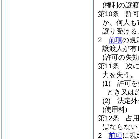
(権利の譲渡
第10条
許
か、何人も
譲り受ける
2
前項
の規
譲渡人が有
(許可の失効
第11条
次
力を失う。
(1)
許可を
とき又は
(2)
法定外
(使用料)
第12条
占
ばならない
2
前項
に規