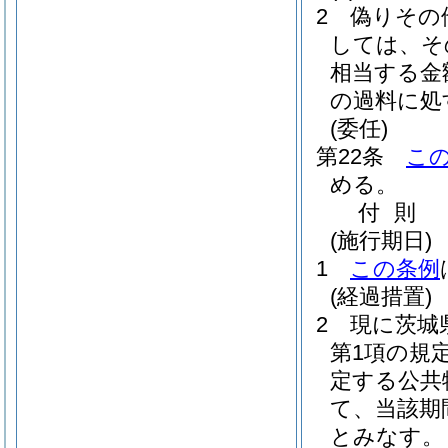
2
偽りその
しては、そ
相当する金
の過料に処
(委任)
第22条
こ
める。
付
則
(施行期日)
1
この条例
(経過措置)
2
現に茨城
第1項の規
定する公共
て、当該期
とみなす。