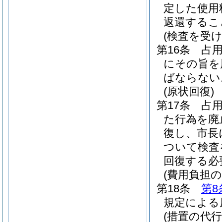
定した使用
返還するこ
(検査を受け
第16条
占
にその旨を
ばならない
(原状回復)
第17条
占
た行為を廃
復し、市長
ついて検査
回復する必
(費用負担の
第18条
第8
規定による
(措置の代行