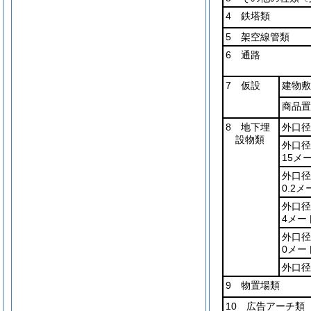
4 鉄塔類
5 架空線管類
6 通路
7 仮設
建物敷
商品置
8 地下埋
外口径
設物類
外口径
15メ
外口径
0.2
外口径
4メー
外口径
0メー
外口径
9 物置場類
10 広告アーチ類