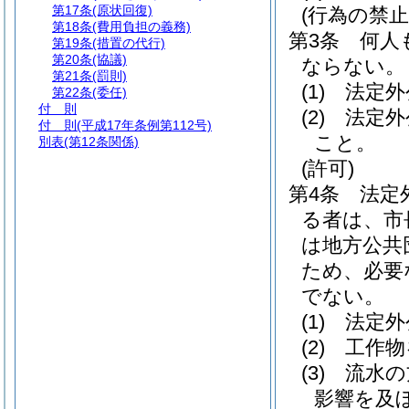
第17条
(原状回復)
(行為の禁止
第18条
(費用負担の義務)
第3条
何人
第19条
(措置の代行)
第20条
(協議)
ならない。
第21条
(罰則)
(1)
法定外
第22条
(委任)
付 則
(2)
法定外
付 則
(平成17年条例第112号)
こと。
別表
(第12条関係)
(許可)
第4条
法定
る者は、市
は地方公共
ため、必要
でない。
(1)
法定外
(2)
工作物
(3)
流水の
影響を及