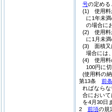
号
の定める
(1)
使用料
に1年未
の場合に
(2)
使用料
に1月未
(3)
面積又
場合には
(4)
使用料
100円に
(使用料の納
第13条
前
ればならな
合において
を4月30
2
前項
の規