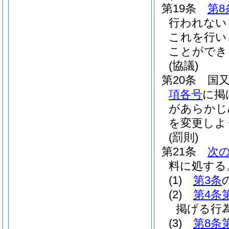
第19条
第8
行われない
これを行い
ことができ
(協議)
第20条
国
項各号
に掲
があらかじ
を変更しよ
(罰則)
第21条
次
料に処する
(1)
第3条
(2)
第4条
掲げる行
(3)
第8条