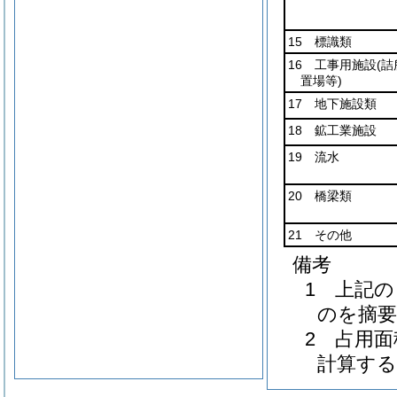
15 標識類
16 工事用施設
(
置場等)
17 地下施設類
18 鉱工業施設
19 流水
20 橋梁類
21 その他
備考
1 上記
のを摘
2 占用
計算する