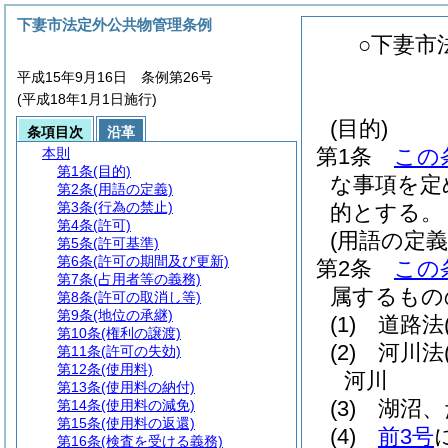
下妻市法定外公共物管理条例
○下妻市
平成15年9月16日 条例第26号
(平成18年1月1日施行)
(目的)
条項目次
沿革
第1条
この
本則
第1条
(目的)
な事項を定
第2条
(用語の定義)
第3条
(行為の禁止)
的とする。
第4条
(許可)
(用語の定義
第5条
(許可基準)
第6条
(許可の期間及び更新)
第2条
この
第7条
(占用者等の義務)
属するもの
第8条
(許可の取消し等)
第9条
(地位の承継)
(1)
道路法
第10条
(権利の譲渡)
(2)
河川法
第11条
(許可の失効)
第12条
(使用料)
河川
第13条
(使用料の納付)
(3)
湖沼、
第14条
(使用料の減免)
第15条
(使用料の返還)
(4)
前3号
第16条
(検査を受ける義務)