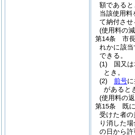
額であると
当該使用料
て納付させ
(使用料の減
第14条
市
れかに該当
できる。
(1)
国又は
とき。
(2)
前号
に
があると
(使用料の返
第15条
既
受けた者の
り消した場
の日から許