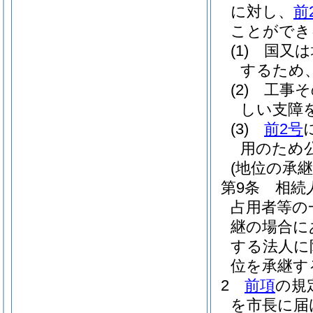
に対し、
前
ことができ
(1)
国又は
するため
(2)
工事そ
しい支障
(3)
前2号
用のため
(地位の承継
第9条
相続
占用者等の
継の場合に
する法人に
位を承継す
2
前項
の規
を市長に届