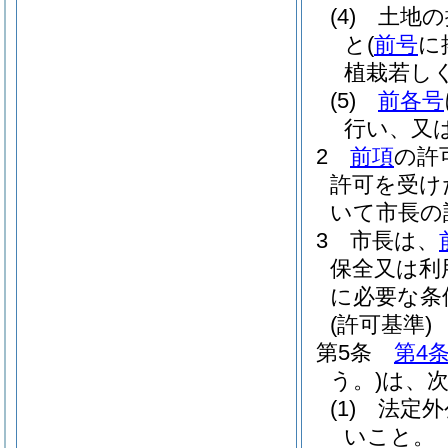
(4)
土地の
と
(
前号
に
植栽若し
(5)
前各号
行い、又
2
前項
の許
許可を受け
いて市長の
3
市長は、
保全又は利
に必要な条
(許可基準)
第5条
第4
う。)
は、
(1)
法定外
いこと。