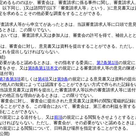
定めるもののほか、審査会は、審査請求に係る事件に関し、審査請求人
。以下同じ。)
又は諮問庁
(以下「審査請求人等」という。)
に意見書又は
定を求めることその他必要な調査をすることができる。
審査請求人等から申立てがあったときは、当該審査請求人等に口頭で意
るときは、この限りでない。
においては、審査請求人又は参加人は、審査会の許可を得て、補佐人と
等は、審査会に対し、意見書又は資料を提出することができる。
ただし
これを提出しなければならない。
続)
必要があると認めるときは、その指名する委員に、
第7条第1項
の規定に
査をさせ、又は
第8条第1項本文
の規定による審査請求人等の意見の陳述
送付等)
第7条第3項
若しくは
第4項
又は
第9条
の規定による意見書又は資料の提出
の他人の知覚によっては認識することができない方式で作られた記録を
当該意見書又は資料を提出した審査請求人等以外の審査請求人等に送付
その他正当な理由があるときは、この限りでない。
、審査会に対し、審査会に提出された意見書又は資料の閲覧
(電磁的記
ることができる。
この場合において、審査会は、第三者の利益を害する
拒むことができない。
の規定による送付をし、又は
前項
の規定による閲覧をさせようとすると
なければならない。
ただし、審査会が、その必要がないと認めるときは
の規定による閲覧について、日時及び場所を指定することができる。
公開)