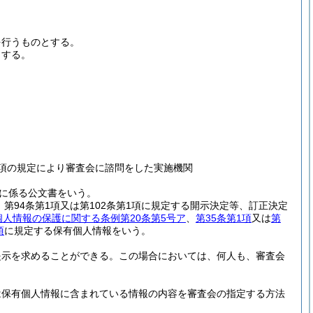
を行うものとする。
とする。
1項の規定により審査会に諮問をした実施機関
に係る公文書をいう。
第94条第1項又は第102条第1項に規定する開示決定等、訂正決定
人情報の保護に関する条例第20条第5号ア
、
第35条第1項
又は
第
項
に規定する保有個人情報をいう。
提示を求めることができる。
この場合においては、何人も、審査会
。
は保有個人情報に含まれている情報の内容を審査会の指定する方法