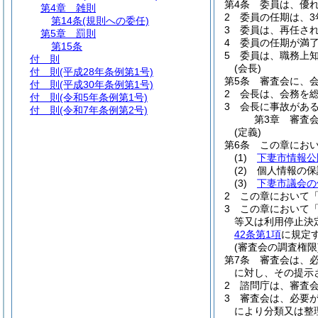
第4条
委員は、優
第4章
雑則
2
委員の任期は、3
第14条
(規則への委任)
3
委員は、再任さ
第5章
罰則
4
委員の任期が満
第15条
5
委員は、職務上
付 則
(会長)
付 則
(平成28年条例第1号)
第5条
審査会に、
付 則
(平成30年条例第1号)
2
会長は、会務を
付 則
(令和5年条例第1号)
3
会長に事故があ
付 則
(令和7年条例第2号)
第3章
審査
(定義)
第6条
この章にお
(1)
下妻市情報公
(2)
個人情報の保
(3)
下妻市議会の
2
この章において
3
この章において「
等又は利用停止決
42条第1項
に規定
(審査会の調査権限
第7条
審査会は、
に対し、その提示
2
諮問庁は、審査
3
審査会は、必要
により分類又は整