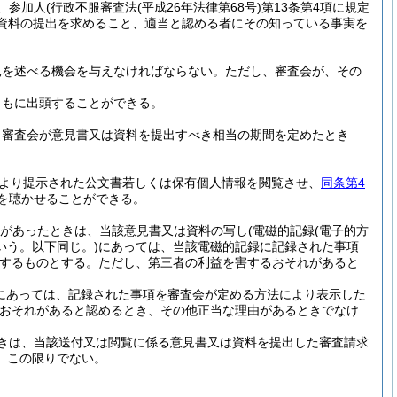
、参加人
(行政不服審査法
(平成26年法律第68号)
第13条第4項に規定
資料の提出を求めること、適当と認める者にその知っている事実を
見を述べる機会を与えなければならない。
ただし、審査会が、その
ともに出頭することができる。
、審査会が意見書又は資料を提出すべき相当の期間を定めたとき
より提示された公文書若しくは保有個人情報を閲覧させ、
同条第4
を聴かせることができる。
があったときは、当該意見書又は資料の写し
(電磁的記録
(電子的方
いう。以下同じ。)
にあっては、当該電磁的記録に記録された事項
するものとする。
ただし、第三者の利益を害するおそれがあると
録にあっては、記録された事項を審査会が定める方法により表示した
おそれがあると認めるとき、その他正当な理由があるときでなけ
きは、当該送付又は閲覧に係る意見書又は資料を提出した審査請求
、この限りでない。