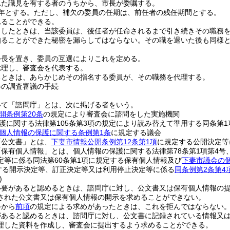
れた識見を有する者のうちから、市長が委嘱する。
年とする。
ただし、補欠の委員の任期は、前任者の残任期間とする。
れることができる。
了したときは、当該委員は、後任者が任命されるまで引き続きその職務
知ることができた秘密を漏らしてはならない。
その職を退いた後も同様
会長を置き、委員の互選によりこれを定める。
総理し、審査会を代表する。
るときは、あらかじめその指名する委員が、その職務を代理する。
会の調査審議の手続
いて「諮問庁」とは、次に掲げる者をいう。
開条例第20条
の規定により審査会に諮問をした実施機関
護に関する法律第105条第3項の規定により読み替えて準用する同条第
個人情報の保護に関する条例第1条
に規定する議会
「公文書」とは、
下妻市情報公開条例第12条第1項
に規定する公開決定等
保有個人情報」とは、個人情報の保護に関する法律第78条第1項第4号、
定等に係る同法第60条第1項に規定する保有個人情報及び
下妻市議会の個
する開示決定等、訂正決定等又は利用停止決定等に係る
同条例第2条第4
)
必要があると認めるときは、諮問庁に対し、公文書又は保有個人情報の
された公文書又は保有個人情報の開示を求めることができない。
会から
前項
の規定による求めがあったときは、これを拒んではならない
があると認めるときは、諮問庁に対し、公文書に記録されている情報又
理した資料を作成し、審査会に提出するよう求めることができる。