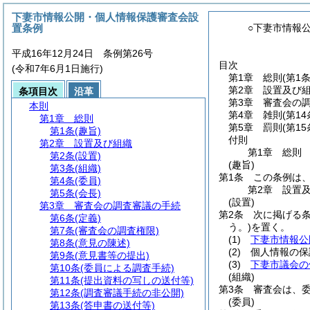
下妻市情報公開・個人情報保護審査会設
置条例
○下妻市情報
平成16年12月24日 条例第26号
目次
(令和7年6月1日施行)
第1章
総則
(第1条
第2章
設置及び
条項目次
沿革
第3章
審査会の
本則
第4章
雑則
(第14
第1章
総則
第5章
罰則
(第15
第1条
(趣旨)
付則
第2章
設置及び組織
第1章
総則
第2条
(設置)
(趣旨)
第3条
(組織)
第1条
この条例は
第4条
(委員)
第2章
設置
第5条
(会長)
(設置)
第3章
審査会の調査審議の手続
第2条
次に掲げる
第6条
(定義)
う。)
を置く。
第7条
(審査会の調査権限)
(1)
下妻市情報公
第8条
(意見の陳述)
(2)
個人情報の保
第9条
(意見書等の提出)
(3)
下妻市議会の
第10条
(委員による調査手続)
(組織)
第11条
(提出資料の写しの送付等)
第3条
審査会は、
第12条
(調査審議手続の非公開)
(委員)
第13条
(答申書の送付等)