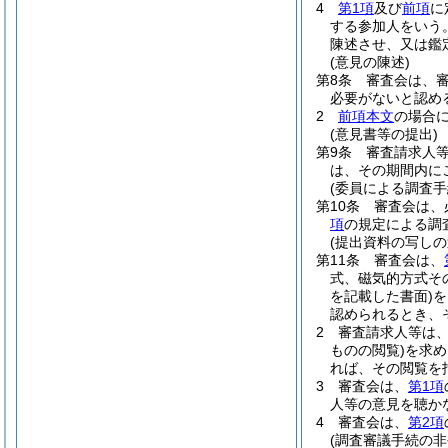
4
第1項
及び
前項
に
する参加人をいう
陳述させ、又は鑑
(意見の陳述)
第8条
審査会は、
必要がないと認め
2
前項本文
の場合
(意見書等の提出)
第9条
審査請求人
は、その期間内に
(委員による調査手
第10条
審査会は、
項
の規定による調
(提出資料の写しの
第11条
審査会は、
式、磁気的方式そ
を記載した書面)
を
認められるとき、
2
審査請求人等は
ものの閲覧)
を求め
れば、その閲覧を
3
審査会は、
第1項
人等の意見を聴か
4
審査会は、
第2項
(調査審議手続の非