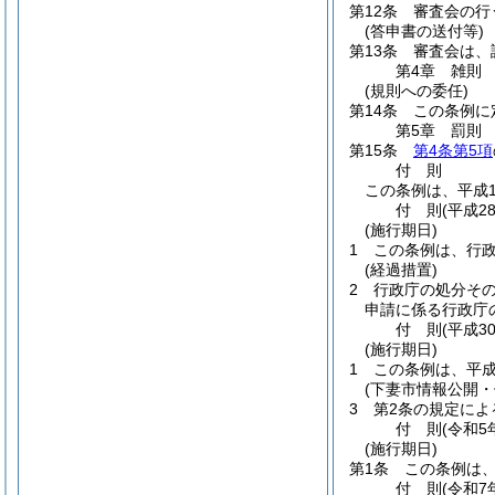
第12条
審査会の行
(答申書の送付等)
第13条
審査会は、
第4章
雑則
(規則への委任)
第14条
この条例に
第5章
罰則
第15条
第4条第5項
付
則
この条例は、平成1
付
則
(平成2
(施行期日)
1
この条例は、行
(経過措置)
2
行政庁の処分そ
申請に係る行政庁
付
則
(平成3
(施行期日)
1
この条例は、平成
(下妻市情報公開
3
第2条の規定によ
付
則
(令和5
(施行期日)
第1条
この条例は、
付
則
(令和7