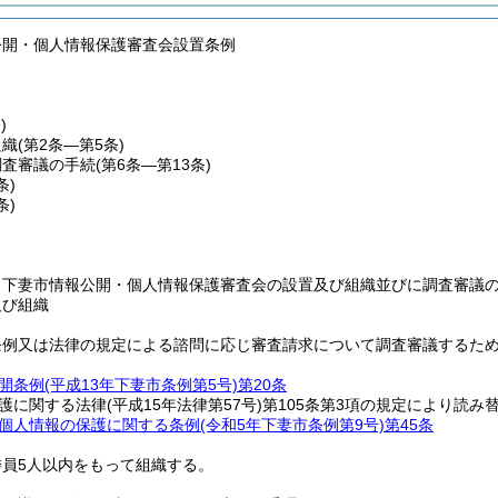
公開・個人情報保護審査会設置条例
)
組織
(第2条―第5条)
調査審議の手続
(第6条―第13条)
条)
条)
、下妻市情報公開・個人情報保護審査会の設置及び組織並びに調査審議
及び組織
条例又は法律の規定による諮問に応じ審査請求について調査審議するた
開条例
(平成13年下妻市条例第5号)
第20条
護に関する法律
(平成15年法律第57号)
第105条第3項の規定により読み
個人情報の保護に関する条例
(令和5年下妻市条例第9号)
第45条
委員5人以内をもって組織する。