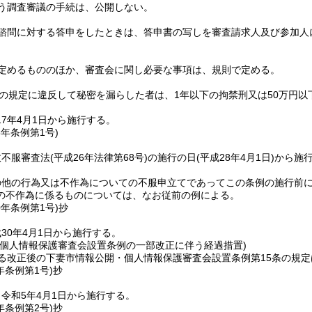
う調査審議の手続は、公開しない。
諮問に対する答申をしたときは、答申書の写しを審査請求人及び参加人
定めるもののほか、審査会に関し必要な事項は、規則で定める。
の規定に違反して秘密を漏らした者は、1年以下の拘禁刑又は50万円以
7年4月1日から施行する。
8年
条例第1号)
政不服審査法
(平成26年法律第68号)
の施行の日
(平成28年4月1日)
から施
の他の行為又は不作為についての不服申立てであってこの条例の施行前
の不作為に係るものについては、なお従前の例による。
0年
条例第1号)
抄
30年4月1日から施行する。
・個人情報保護審査会設置条例の一部改正に伴う経過措置)
る改正後の下妻市情報公開・個人情報保護審査会設置条例第15条の規
年
条例第1号)
抄
令和5年4月1日から施行する。
年
条例第2号)
抄