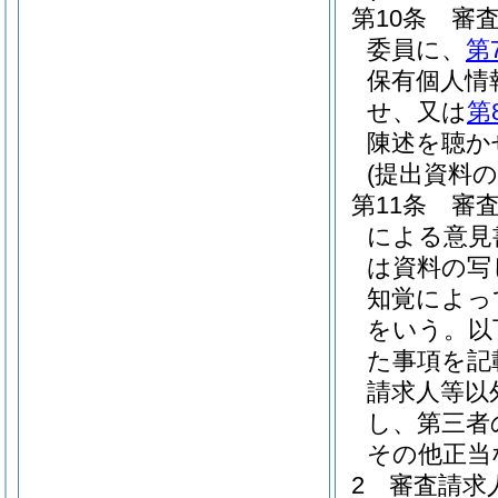
第10条
審
委員に、
第
保有個人情
せ、又は
第
陳述を聴か
(提出資料
第11条
審
による意見
は資料の写
知覚によっ
をいう。以
た事項を記
請求人等以
し、第三者
その他正当
2
審査請求