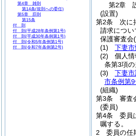
第4章
雑則
第2章
第14条
(規則への委任)
(設置)
第5章
罰則
第15条
第2条
次に
付 則
請求につい
付 則
(平成28年条例第1号)
付 則
(平成30年条例第1号)
保護審査会
付 則
(令和5年条例第1号)
(1)
下妻市
付 則
(令和7年条例第2号)
(2)
個人情
条第3項
(3)
下妻市
市条例第9
(組織)
第3条
審査
(委員)
第4条
委員
嘱する。
2
委員の任