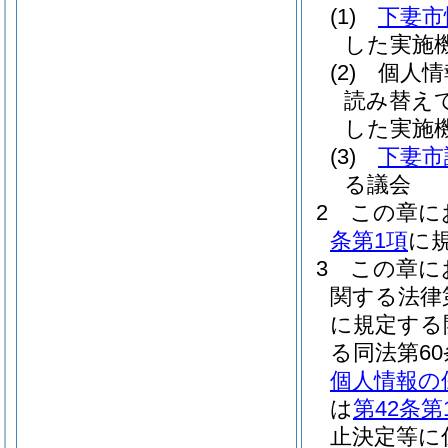
(1)
下妻市
した実施
(2)
個人情
読み替え
した実施
(3)
下妻市
る議会
2
この章に
条第1項
に
3
この章に
関する法律第
に規定する
る同法第6
個人情報の
は
第42条第
止決定等に