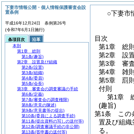
下妻市情報公開・個人情報保護審査会設
置条例
○下妻市
平成16年12月24日 条例第26号
(令和7年6月1日施行)
目次
条項目次
沿革
第1章
総
本則
第1章
総則
第2章
設
第1条
(趣旨)
第2章
設置及び組織
第3章
審
第2条
(設置)
第4章
雑
第3条
(組織)
第4条
(委員)
第5章
罰
第5条
(会長)
付則
第3章
審査会の調査審議の手続
第6条
(定義)
第1章
第7条
(審査会の調査権限)
(趣旨)
第8条
(意見の陳述)
第9条
(意見書等の提出)
第1条
この
第10条
(委員による調査手続)
置及び組織
第11条
(提出資料の写しの送付等)
第12条
(調査審議手続の非公開)
る。
第13条
(答申書の送付等)