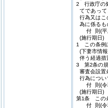
2
行政庁の
てであって
行為又はこ
為に係るも
付
則
(
(施行期日)
1
この条例
(下妻市情
伴う経過措
3
第2条の
審査会設置
行為につい
付
則
(
(施行期日)
第1条
この
付
則
(