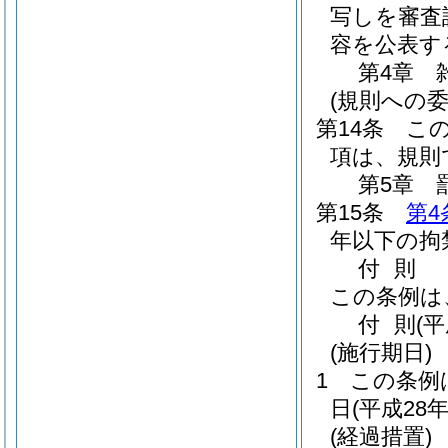
写しを審査
容を公表す
第4章
(規則への委
第14条
こ
項は、規則
第5章
第15条
第4
年以下の拘
付
則
この条例は
付
則
(
(施行期日)
1
この条例
日
(平成28年
(経過措置)