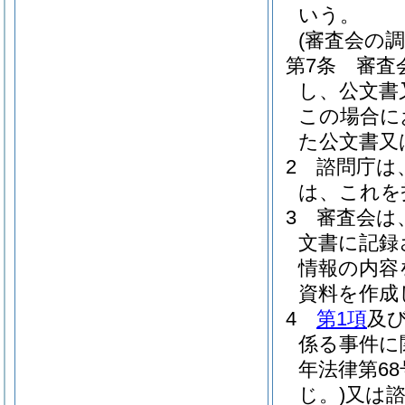
いう。
(審査会の調
第7条
審査
し、公文書
この場合に
た公文書又
2
諮問庁は
は、これを
3
審査会は
文書に記録
情報の内容
資料を作成
4
第1項
及
係る事件に
年法律第68
じ。)
又は