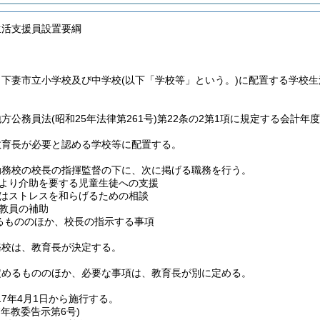
生活支援員設置要綱
、下妻市立小学校及び中学校
(以下「学校等」という。)
に配置する学校生
地方公務員法
(昭和25年法律第261号)
第22条の2第1項に規定する会計年
教育長が必要と認める学校等に配置する。
勤務校の校長の指揮監督の下に、次に掲げる職務を行う。
より介助を要する児童生徒への支援
はストレスを和らげるための相談
教員の補助
るもののほか、校長の指示する事項
務校は、教育長が決定する。
定めるもののほか、必要な事項は、教育長が別に定める。
7年4月1日から施行する。
7年
教委告示第6号)