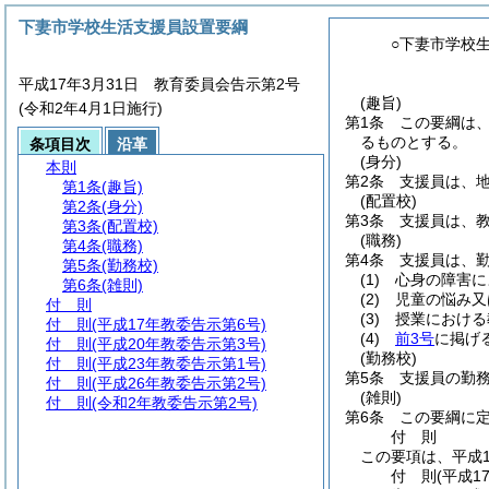
下妻市学校生活支援員設置要綱
○下妻市学校
平成17年3月31日 教育委員会告示第2号
(趣旨)
(令和2年4月1日施行)
第1条
この要綱は
るものとする。
条項目次
沿革
(身分)
本則
第2条
支援員は、
第1条
(趣旨)
(配置校)
第2条
(身分)
第3条
支援員は、
第3条
(配置校)
(職務)
第4条
(職務)
第4条
支援員は、
第5条
(勤務校)
(1)
心身の障害に
第6条
(雑則)
(2)
児童の悩み又
付 則
(3)
授業における
付 則
(平成17年教委告示第6号)
(4)
前3号
に掲げ
付 則
(平成20年教委告示第3号)
(勤務校)
付 則
(平成23年教委告示第1号)
第5条
支援員の勤
付 則
(平成26年教委告示第2号)
(雑則)
付 則
(令和2年教委告示第2号)
第6条
この要綱に
付
則
この要項は、平成1
付
則
(平成1