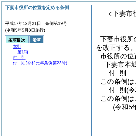
下妻市役所の位置を定める条例
○下妻市
平成17年12月21日 条例第19号
(令和5年5月8日施行)
下妻市役所
条項目次
沿革
を改正する
本則
第1項
市役所の位
付 則
付 則
(令和元年条例第23号)
下妻市本城
付
則
この条例は
付
則
(
この条例は
(令和5