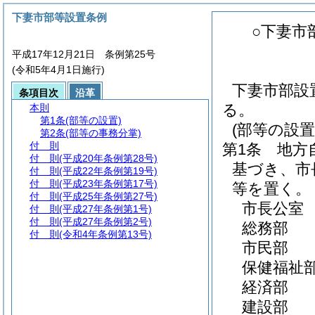
下妻市部等設置条例
○下妻市
平成17年12月21日 条例第25号
(令和5年4月1日施行)
下妻市部設
条項目次
沿革
る。
本則
第1条
(部等の設置)
(部等の設置
第2条
(部等の事務分掌)
付 則
第1条
地方
付 則
(平成20年条例第28号)
基づき、市
付 則
(平成22年条例第19号)
付 則
(平成23年条例第17号)
等を置く。
付 則
(平成25年条例第27号)
市長公室
付 則
(平成27年条例第1号)
付 則
(平成27年条例第2号)
総務部
付 則
(令和4年条例第13号)
市民部
保健福祉
経済部
建設部