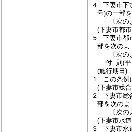
4
下妻市下
号)
の一部
〔次の
(下妻市都
5
下妻市都
部を次のよ
〔次の
付
則
(
(施行期日)
1
この条例
(下妻市総
2
下妻市総
部を次のよ
〔次の
(下妻市水
3
下妻市水