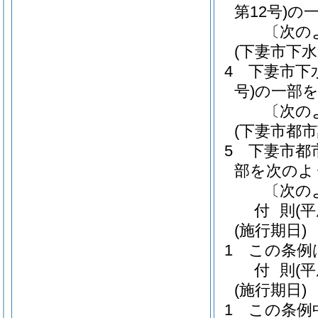
第12号)
の
〔次の
(下妻市下
4
下妻市下
号)
の一部
〔次の
(下妻市都
5
下妻市都
部を次のよ
〔次の
付
則
(
(施行期日)
1
この条例
付
則
(
(施行期日)
1
この条例