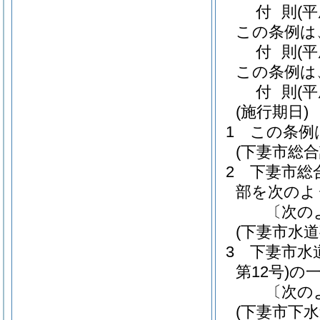
付
則
(
この条例は
付
則
(
この条例は
付
則
(
(施行期日)
1
この条例
(下妻市総
2
下妻市総
部を次のよ
〔次の
(下妻市水
3
下妻市水
第12号)
の
〔次の
(下妻市下