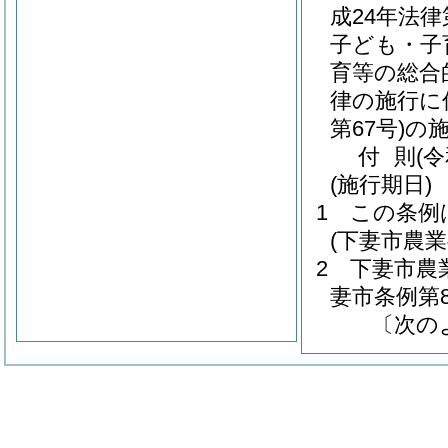
成24年法律
子ども・子
育等の総合
律の施行に
第67号)
の
付
則
(
(施行期日)
1
この条例
(下妻市農
2
下妻市農
妻市条例第8
〔次の