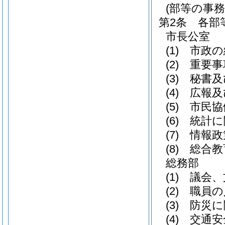
(部等の事務
第2条
各部
市長公室
(1)
市政の
(2)
重要事
(3)
秘書及
(4)
広報及
(5)
市民協
(6)
統計に
(7)
情報政
(8)
総合教
総務部
(1)
議会、
(2)
職員の
(3)
防災に
(4)
交通安