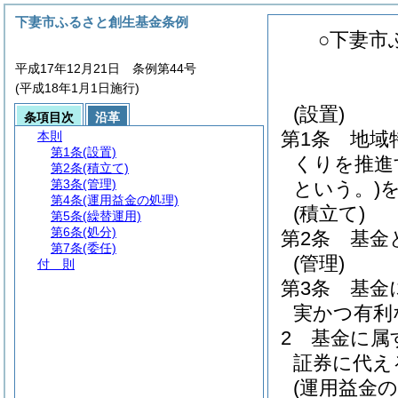
下妻市ふるさと創生基金条例
○下妻市
平成17年12月21日 条例第44号
(平成18年1月1日施行)
(設置)
条項目次
沿革
第1条
地域
本則
第1条
(設置)
くりを推進
第2条
(積立て)
第3条
(管理)
という。)
第4条
(運用益金の処理)
(積立て)
第5条
(繰替運用)
第6条
(処分)
第2条
基金
第7条
(委任)
(管理)
付 則
第3条
基金
実かつ有利
2
基金に属
証券に代え
(運用益金の